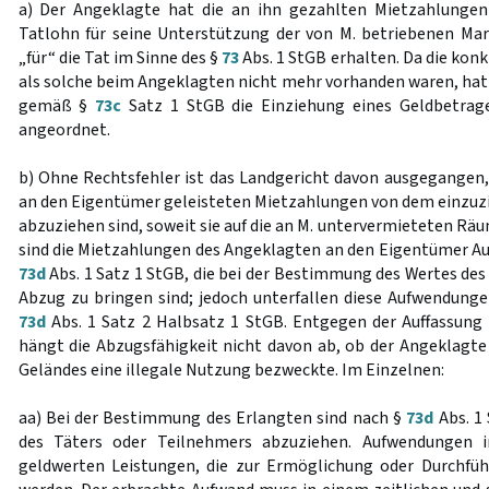
a) Der Angeklagte hat die an ihn gezahlten Mietzahlungen
Tatlohn für seine Unterstützung der von M. betriebenen Ma
„für“ die Tat im Sinne des §
73
Abs. 1 StGB erhalten. Da die kon
als solche beim Angeklagten nicht mehr vorhanden waren, hat 
gemäß §
73c
Satz 1 StGB die Einziehung eines Geldbetrag
angeordnet.
b) Ohne Rechtsfehler ist das Landgericht davon ausgegangen
an den Eigentümer geleisteten Mietzahlungen von dem einzuz
abzuziehen sind, soweit sie auf die an M. untervermieteten Räu
sind die Mietzahlungen des Angeklagten an den Eigentümer A
73d
Abs. 1 Satz 1 StGB, die bei der Bestimmung des Wertes des
Abzug zu bringen sind; jedoch unterfallen diese Aufwendun
73d
Abs. 1 Satz 2 Halbsatz 1 StGB. Entgegen der Auffassung
hängt die Abzugsfähigkeit nicht davon ab, ob der Angeklagte
Geländes eine illegale Nutzung bezweckte. Im Einzelnen:
aa) Bei der Bestimmung des Erlangten sind nach §
73d
Abs. 1
des Täters oder Teilnehmers abzuziehen. Aufwendungen i
geldwerten Leistungen, die zur Ermöglichung oder Durchfü