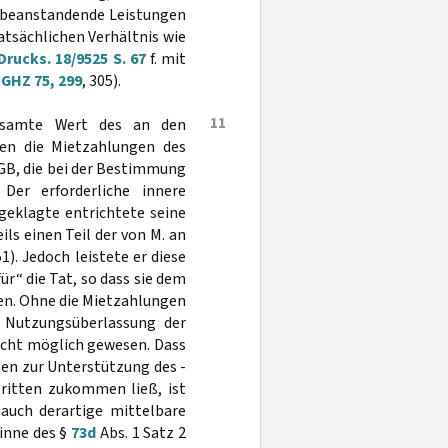
u beanstandende Leistungen
tsächlichen Verhältnis wie
Drucks. 18/9525 S. 67
f. mit
GHZ 75, 299
, 305).
11
esamte Wert des an den
en die Mietzahlungen des
tGB, die bei der Bestimmung
Der erforderliche innere
eklagte entrichtete seine
s einen Teil der von M. an
). Jedoch leistete er diese
ür“ die Tat, so dass sie dem
len. Ohne die Mietzahlungen
 Nutzungsüberlassung der
icht möglich gewesen. Dass
en zur Unterstützung des -
Dritten zukommen ließ, ist
auch derartige mittelbare
inne des §
73d
Abs. 1 Satz 2