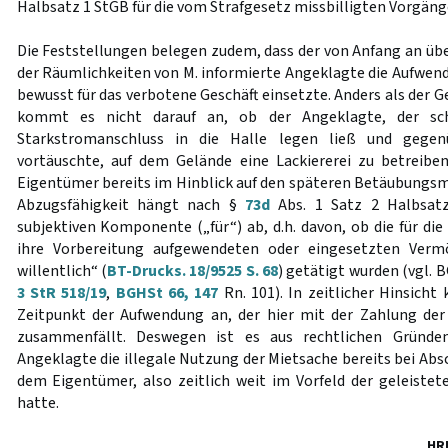
Halbsatz 1 StGB für die vom Strafgesetz missbilligten Vorgän
Die Feststellungen belegen zudem, dass der von Anfang an übe
der Räumlichkeiten von M. informierte Angeklagte die Aufwend
bewusst für das verbotene Geschäft einsetzte. Anders als der
kommt es nicht darauf an, ob der Angeklagte, der sc
Starkstromanschluss in die Halle legen ließ und gege
vortäuschte, auf dem Gelände eine Lackiererei zu betreibe
Eigentümer bereits im Hinblick auf den späteren Betäubungsm
Abzugsfähigkeit hängt nach §
73d
Abs. 1 Satz 2 Halbsatz
subjektiven Komponente („für“) ab, d.h. davon, ob die für di
ihre Vorbereitung aufgewendeten oder eingesetzten Ver
willentlich“ (
BT-Drucks. 18/9525 S. 68
) getätigt wurden (vgl. B
3 StR 518/19
,
BGHSt 66, 147
Rn. 101). In zeitlicher Hinsicht 
Zeitpunkt der Aufwendung an, der hier mit der Zahlung de
zusammenfällt. Deswegen ist es aus rechtlichen Gründe
Angeklagte die illegale Nutzung der Mietsache bereits bei Abs
dem Eigentümer, also zeitlich weit im Vorfeld der geleiste
hatte.
HR