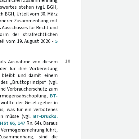
d sachlichen Zusammenhang
swertes stehen (vgl. BGH,
ch BGH, Urteil vom 30. März
in innerer Zusammenhang mit
 Ausschusses für Recht und
rm der strafrechtlichen
eil vom 19. August 2020 -
5
10
 als Ausnahme von diesem
der für ihre Vorbereitung
t bleibt und damit einem
des „Bruttoprinzips“ (vgl.
 und Verbraucherschutz zum
Vermögensabschöpfung,
BT-
wollte der Gesetzgeber in
as, was für ein verbotenes
ein müsse (vgl.
BT-Drucks.
HSt 66, 147
Rn. 64). Daraus
zur Vermögensmehrung führt,
Zusammenhang, sind die