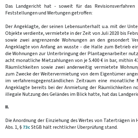
Das Landgericht hat - soweit für das Revisionsverfahren
Feststellungen und Wertungen getroffen:
Der Angeklagte, der seinen Lebensunterhalt u.a. mit der Un
Objekte verdiente, vermietete in der Zeit von Juli 2020 bis Febr
sowie zwei angrenzende Wohnungen an den gesondert Verf
Angeklagte von Anfang an wusste - die Halle zum Betrieb e
die Wohnungen zur Unterbringung der Plantagenarbeiter nutzte
acht monatliche Mietzahlungen von je 5.400 € in bar, mithin 43
Räumlichkeiten sowie zwei anderweitig vermietete Wohnun
zum Zwecke der Weitervermietung von dem Eigentümer angemi
im verfahrensgegenständlichen Zeitraum eine monatliche 
Angeklagte bereits bei der Anmietung der Räumlichkeiten n
illegale Nutzung des Geländes im Blick hatte, hat das Landgeric
II.
Die Anordnung der Einziehung des Wertes von Taterträgen in 
Abs. 1, §
73c
StGB hält rechtlicher Überprüfung stand.