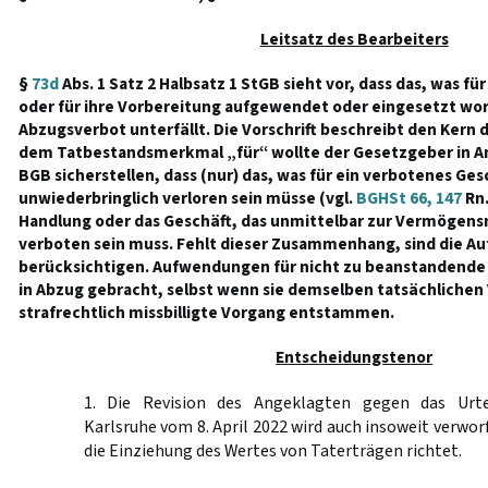
Leitsatz des Bearbeiters
§
73d
Abs. 1 Satz 2 Halbsatz 1 StGB sieht vor, dass das, was f
oder für ihre Vorbereitung aufgewendet oder eingesetzt wor
Abzugsverbot unterfällt. Die Vorschrift beschreibt den Kern d
dem Tatbestandsmerkmal „für“ wollte der Gesetzgeber in A
BGB sicherstellen, dass (nur) das, was für ein verbotenes G
unwiederbringlich verloren sein müsse (vgl.
BGHSt 66, 147
Rn.
Handlung oder das Geschäft, das unmittelbar zur Vermögens
verboten sein muss. Fehlt dieser Zusammenhang, sind die 
berücksichtigen. Aufwendungen für nicht zu beanstandende
in Abzug gebracht, selbst wenn sie demselben tatsächlichen 
strafrechtlich missbilligte Vorgang entstammen.
Entscheidungstenor
1. Die Revision des Angeklagten gegen das Urte
Karlsruhe vom 8. April 2022 wird auch insoweit verworf
die Einziehung des Wertes von Taterträgen richtet.