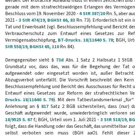
werden. Der erbrachte Aufwand muss in einem zeitlichen un
gerade mit dem strafrechtswidrigen Erlangen des Vermögen
Beschluss vom 19. November 2020 -
4 StR 387/20
Rn. 5, aber au
2021 -
3 StR 474/19
,
BGHSt 66, 83
Rn. 73). Erforderlich ist e
Tat und Erwerbsakt (vgl. Beschlussempfehlung und Bericht des
Verbraucherschutz zum Entwurf eines Gesetzes zur Refo
Vermögensabschöpfung,
BT-Drucks. 18/11640 S. 78
; BGH, Urt
StR 558/19
,
BGHSt 65, 110
Rn. 84).
Demgegenüber sieht §
73d
Abs. 1 Satz 2 Halbsatz 1 StGB
Grundsatz vor, dass das, was für die Begehung der Tat o
aufgewendet oder eingesetzt worden ist, außer Betrach
Abzugsverbot unterfällt. Die Vorschrift beschreibt den Kern 
Beschlussempfehlung und Bericht des Ausschusses für Recht
Entwurf eines Gesetzes zur Reform der strafrechtlichen 
Drucks. 18/11640 S. 79
). Mit dem Tatbestandsmerkmal „für“ 
Anlehnung an §
817
Satz 2 BGB sicherstellen, dass (nur) d
Geschäft aufgewendet wurde, unwiederbringlich verloren s
18/9525 S. 67
f.; BGH, Urteil vom 1. Juli 2021 -
3 StR 518/19
,
BG
folgt, dass die Handlung oder das Geschäft, das unmittelbar 
selbst verboten sein muss (BGH aaO). Fehlt dieser 