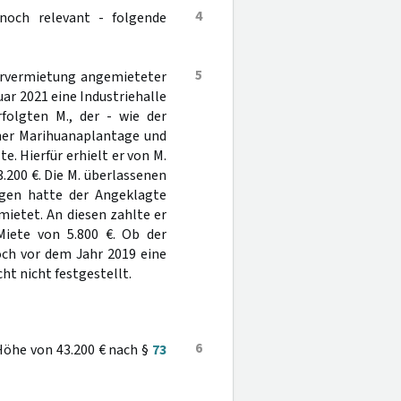
4
 noch relevant - folgende
5
tervermietung angemieteter
uar 2021 eine Industriehalle
olgten M., der - wie der
iner Marihuanaplantage und
. Hierfür erhielt er von M.
.200 €. Die M. überlassenen
gen hatte der Angeklagte
etet. An diesen zahlte er
Miete von 5.800 €. Ob der
och vor dem Jahr 2019 eine
ht nicht festgestellt.
6
Höhe von 43.200 € nach §
73