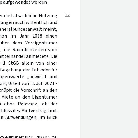
ge aufgewendet werden.
12
r die tatsächliche Nutzung
ungen auch willentlich und
 Generalbundesanwalt meint,
hon im Jahr 2018 einen
nüber dem Voreigentümer
n, die Räumlichkeiten vom
ittelhandel anmietete. Die
 1 StGB allein von einer
e Begehung der Tat oder für
mögenswerte „bewusst und
GH, Urteil vom 1. Juli 2021 -
knüpft die Vorschrift an den
r Miete an den Eigentümer
n ohne Relevanz, ob der
chluss des Mietvertrags mit
ten Aufwendungen, im Blick
RS-Nummer:
HRRS 2023 Nr. 750