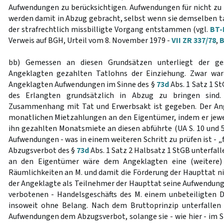
Aufwendungen zu berücksichtigen. Aufwendungen für nicht z
werden damit in Abzug gebracht, selbst wenn sie demselben ta
der strafrechtlich missbilligte Vorgang entstammen (vgl.
BT-
Verweis auf BGH, Urteil vom 8. November 1979 -
VII ZR 337/78
,
B
bb) Gemessen an diesen Grundsätzen unterliegt der g
Angeklagten gezahlten Tatlohns der Einziehung. Zwar war
Angeklagten Aufwendungen im Sinne des §
73d
Abs. 1 Satz 1 S
des Erlangten grundsätzlich in Abzug zu bringen sind. 
Zusammenhang mit Tat und Erwerbsakt ist gegeben. Der Ang
monatlichen Mietzahlungen an den Eigentümer, indem er jeweil
ihn gezahlten Monatsmiete an diesen abführte (UA S. 10 und 51
Aufwendungen - was in einem weiteren Schritt zu prüfen ist - „f
Abzugsverbot des §
73d
Abs. 1 Satz 2 Halbsatz 1 StGB unterfal
an den Eigentümer wäre dem Angeklagten eine (weitere)
Räumlichkeiten an M. und damit die Förderung der Haupttat n
der Angeklagte als Teilnehmer der Haupttat seine Aufwendung
verbotenen - Handelsgeschäfts des M. einem unbeteiligten 
insoweit ohne Belang. Nach dem Bruttoprinzip unterfallen 
Aufwendungen dem Abzugsverbot, solange sie - wie hier - im S