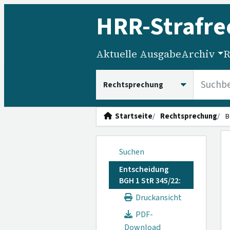
HRR
-Strafre
Aktuelle Ausgabe
Archiv
R
HRRS durchsuchen
Startseite
Rechtsprechung
B
Suchen
Entscheidung
BGH 1 StR 345/22:
Druckansicht
PDF-
Download