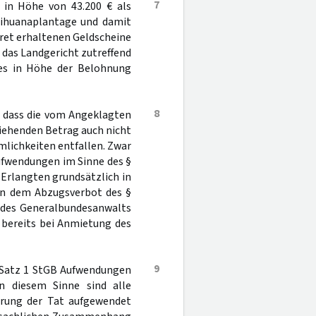
7
 in Höhe von 43.200 € als
rihuanaplantage und damit
kret erhaltenen Geldscheine
das Landgericht zutreffend
es in Höhe der Belohnung
8
, dass die vom Angeklagten
iehenden Betrag auch nicht
mlichkeiten entfallen. Zwar
ufwendungen im Sinne des §
 Erlangten grundsätzlich in
gen dem Abzugsverbot des §
 des Generalbundesanwalts
 bereits bei Anmietung des
9
 Satz 1 StGB Aufwendungen
n diesem Sinne sind alle
hrung der Tat aufgewendet