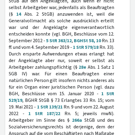
StGB auf den Angeklagten, auch wenn er nicht
selbst Arbeitgeber war, jedenfalls als Beauftragten
(§
14
Abs. 2 StGB) anzuwenden ist, weil die
Generalvollmacht als solche ausdrücklich erteilt
war und der Angeklagte eigenverantwortlich
entscheiden konnte (vgl. BGH, Beschlüsse vom 12.
September 2012 -
5 StR 363/12
,
BGHSt 58, 10
Rn. 13
ff. und vom 4. September 2019 -
1 StR 579/18
Rn. 33).
Durch ersparte Aufwendungen etwas erlangt hat
der Angeklagte aber nur, soweit er selbst als
Arbeitgeber zahlungspflichtig (§
28e
Abs. 1 Satz 1
SGB IV) war. Für einen Beauftragten einer
natürlichen Person gilt insofern nichts anderes als
für ein Organ einer juristischen Person (vgl. dazu
BGH, Beschlüsse vom 15. Januar 2020 -
1 StR
529/19
, BGHR StGB § 73 Erlangtes 33 Rn. 15; vom
19. Mai 2021 -
1 StR 139/21
Rn. 9 und vom 22. August
2022 -
1 StR 187/22
Rn. 5; jeweils mwN).
Arbeitgeber im Sinne des §
266a
StGB und des
Sozialversicherungsrechts ist derjenige, dem der
Anspruch auf die vom Beschäftigten nach Maßgabe