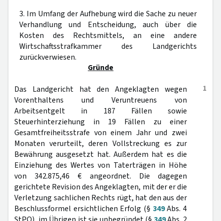
3. Im Umfang der Aufhebung wird die Sache zu neuer
Verhandlung und Entscheidung, auch über die
Kosten des Rechtsmittels, an eine andere
Wirtschaftsstrafkammer des Landgerichts
zurückverwiesen.
Gründe
1
Das Landgericht hat den Angeklagten wegen
Vorenthaltens und Veruntreuens von
Arbeitsentgelt in 187 Fällen sowie
Steuerhinterziehung in 19 Fällen zu einer
Gesamtfreiheitsstrafe von einem Jahr und zwei
Monaten verurteilt, deren Vollstreckung es zur
Bewährung ausgesetzt hat. Außerdem hat es die
Einziehung des Wertes von Taterträgen in Höhe
von 342.875,46 € angeordnet. Die dagegen
gerichtete Revision des Angeklagten, mit der er die
Verletzung sachlichen Rechts rügt, hat den aus der
Beschlussformel ersichtlichen Erfolg (§
349
Abs. 4
StPO), im Übrigen ist sie unbegründet (§
349
Abs. 2