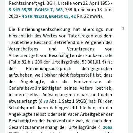
Rechtssinne“; vgl. BGH, Urteile vom 22. April 1955 -
5 StR 35/55
,
BGHSt 7, 363
, 368 ff. und vom 18. Juni
2020 -
4 StR 482/19
,
BGHSt 65, 42
Rn. 22 mwN).
3
Die Einziehungsentscheidung hat allerdings nur
hinsichtlich des Wertes von Taterträgen aus dem
Taxibetrieb Bestand. Betreffend die Vergehen des
Vorenthaltens und Veruntreuens von
Arbeitsentgelt von Beschäftigten der Funkzentrale
(Fälle 82 bis 206 der Urteilsgründe, 53.301,01 €) ist
der Einziehungsausspruch demgegenüber
aufzuheben, weil bisher nicht festgestellt ist, dass
der Angeklagte, der die Funkzentrale als
Generalbevollmächtigter seines Vaters betrieb,
insofern selbst Aufwendungen erspart und daher
etwas erlangt (§
73
Abs. 1 Satz 1 StGB) hat. Für den
Schuldspruch kann dahingestellt bleiben, ob der
Angeklagte selbst oder sein Vater Arbeitgeber der
Beschäftigten der Funkzentrale war, da nach dem
Gesamtzusammenhang der Urteilsgründe §
266a