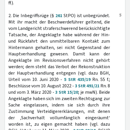
ff.).
5
2. Die Inbegriffsrüge (§
261
StPO) ist unbegründet.
Mit ihr macht der Beschwerdeführer geltend, die
vom Landgericht straferschwerend berücksichtigte
Tatsache, der Angeklagte habe während der Hin-
und Rückfahrt den unmittelbaren Kontakt zum
Hintermann gehalten, sei nicht Gegenstand der
Hauptverhandlung gewesen. Damit kann der
Angeklagte im Revisionsverfahren nicht gehört
werden; dem steht das Verbot der Rekonstruktion
der Hauptverhandlung entgegen (vgl. dazu BGH,
Urteil vom 10. Juni 2020 -
5 StR 435/19
Rn. 55 f.;
Beschlüsse vom 10. August 2022 -
3 StR 491/21
Rn. 8
und vom 3. März 2020 -
3 StR 15/20
; je mwN). Beide
Angeklagte haben sich im zweiten Rechtsgang zur
Sache eingelassen, indem sie sich durch ihre
Zustimmung Verteidigererklärungen, mit denen
der ‚Sachverhalt vollumfänglich eingeräumt‘
worden ist, zu eigen gemacht haben (vgl. dazu