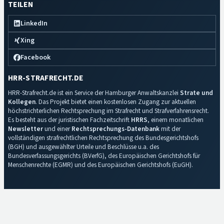
TEILEN
LinkedIn
Xing
Facebook
HRR-STRAFRECHT.DE
HRR-Strafrecht.de ist ein Service der Hamburger Anwaltskanzlei
Strate und
Kollegen
. Das Projekt bietet einen kostenlosen Zugang zur aktuellen
höchstrichterlichen Rechtsprechung im Strafrecht und Strafverfahrensrecht.
Es besteht aus der juristischen Fachzeitschrift
HRRS
, einem monatlichen
Newsletter
und einer
Rechtsprechungs-Datenbank
mit der
vollständigen strafrechtlichen Rechtsprechung des Bundesgerichtshofs
(BGH) und ausgewählter Urteile und Beschlüsse u.a. des
Bundesverfassungsgerichts (BVerfG), des Europäischen Gerichtshofs für
Menschenrechte (EGMR) und des Europäischen Gerichtshofs (EuGH).
Impressum
·
Datenschutz