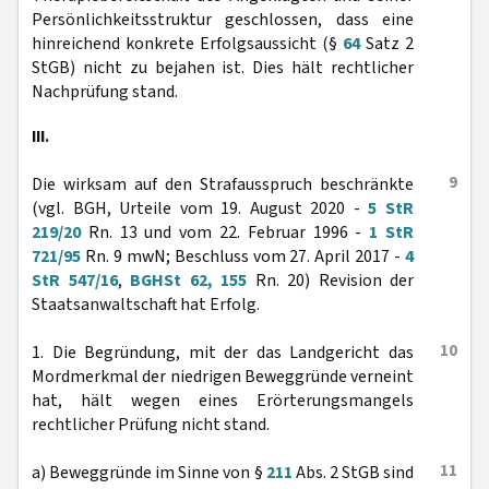
Persönlichkeitsstruktur geschlossen, dass eine
hinreichend konkrete Erfolgsaussicht (§
64
Satz 2
StGB) nicht zu bejahen ist. Dies hält rechtlicher
Nachprüfung stand.
III.
9
Die wirksam auf den Strafausspruch beschränkte
(vgl. BGH, Urteile vom 19. August 2020 -
5 StR
219/20
Rn. 13 und vom 22. Februar 1996 -
1 StR
721/95
Rn. 9 mwN; Beschluss vom 27. April 2017 -
4
StR 547/16
,
BGHSt 62, 155
Rn. 20) Revision der
Staatsanwaltschaft hat Erfolg.
10
1. Die Begründung, mit der das Landgericht das
Mordmerkmal der niedrigen Beweggründe verneint
hat, hält wegen eines Erörterungsmangels
rechtlicher Prüfung nicht stand.
11
a) Beweggründe im Sinne von §
211
Abs. 2 StGB sind