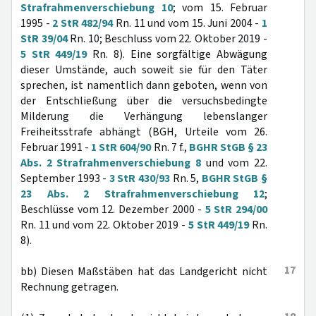
Strafrahmenverschiebung 10
; vom 15. Februar
1995 -
2 StR 482/94
Rn. 11 und vom 15. Juni 2004 -
1
StR 39/04
Rn. 10; Beschluss vom 22. Oktober 2019 -
5 StR 449/19
Rn. 8). Eine sorgfältige Abwägung
dieser Umstände, auch soweit sie für den Täter
sprechen, ist namentlich dann geboten, wenn von
der Entschließung über die versuchsbedingte
Milderung die Verhängung lebenslanger
Freiheitsstrafe abhängt (BGH, Urteile vom 26.
Februar 1991 -
1 StR 604/90
Rn. 7 f.,
BGHR StGB § 23
Abs. 2 Strafrahmenverschiebung 8
und vom 22.
September 1993 -
3 StR 430/93
Rn. 5,
BGHR StGB §
23 Abs. 2 Strafrahmenverschiebung 12
;
Beschlüsse vom 12. Dezember 2000 -
5 StR 294/00
Rn. 11 und vom 22. Oktober 2019 -
5 StR 449/19
Rn.
8).
17
bb) Diesen Maßstäben hat das Landgericht nicht
Rechnung getragen.