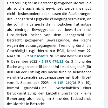
Darstellung der in Betracht gezogenen Motive, die
als solche auch nicht gewichtet werden, genügt
nicht. Insbesondere aber lassen die Ausführungen
des Landgerichts jegliche Würdigung vermissen, ob
die von ihm dargestellten möglichen Tatmotive
als niedrige Beweggründe zu bewerten sind.
Hinsichtlich beider von dem Landgericht in
Betracht gezogenen Beweggründe, der Rache
wegen der vorausgegangenen Trennung durch die
Geschädigte (vgl. hierzu nur BGH, Urteil vom 22.
März 2017 -
2 StR 656/13
Rn. 6 f. und Beschluss vom
6. Dezember 2022 -
5 StR 479/22
Rn. 3 f.) und der
Rache wegen der erlittenen Untersuchungshaft (für
den Fall der Tötung aus Rache für eine belastende
wahrheitsgemäße Zeugenaussage vgl. BGH, Urteil
vom 1. September 2005 -
4 StR 290/05
Rn. 10),
kommt grundsätzlich - vorbehaltlich einer
Berücksichtigung der Einzelfallumstände - eine
Bewertung als niedrig im Sinne des Tatbestands
des Mordes in Betracht.