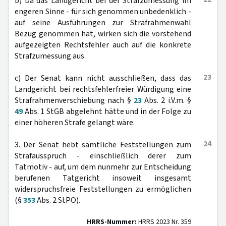
b) Da das Landgericht bei der Strafzumessung im
engeren Sinne - für sich genommen unbedenklich -
auf seine Ausführungen zur Strafrahmenwahl
Bezug genommen hat, wirken sich die vorstehend
aufgezeigten Rechtsfehler auch auf die konkrete
Strafzumessung aus.
23
c) Der Senat kann nicht ausschließen, dass das
Landgericht bei rechtsfehlerfreier Würdigung eine
Strafrahmenverschiebung nach §
23
Abs. 2 i.V.m. §
49
Abs. 1 StGB abgelehnt hätte und in der Folge zu
einer höheren Strafe gelangt wäre.
24
3. Der Senat hebt sämtliche Feststellungen zum
Strafausspruch - einschließlich derer zum
Tatmotiv - auf, um dem nunmehr zur Entscheidung
berufenen Tatgericht insoweit insgesamt
widerspruchsfreie Feststellungen zu ermöglichen
(§
353
Abs. 2 StPO).
HRRS-Nummer:
HRRS 2023 Nr. 359