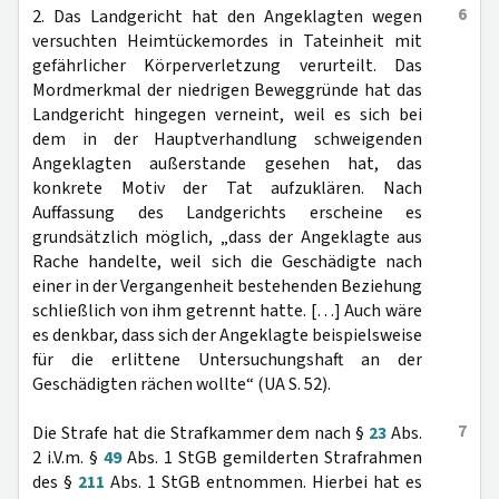
6
2. Das Landgericht hat den Angeklagten wegen
versuchten Heimtückemordes in Tateinheit mit
gefährlicher Körperverletzung verurteilt. Das
Mordmerkmal der niedrigen Beweggründe hat das
Landgericht hingegen verneint, weil es sich bei
dem in der Hauptverhandlung schweigenden
Angeklagten außerstande gesehen hat, das
konkrete Motiv der Tat aufzuklären. Nach
Auffassung des Landgerichts erscheine es
grundsätzlich möglich, „dass der Angeklagte aus
Rache handelte, weil sich die Geschädigte nach
einer in der Vergangenheit bestehenden Beziehung
schließlich von ihm getrennt hatte. […] Auch wäre
es denkbar, dass sich der Angeklagte beispielsweise
für die erlittene Untersuchungshaft an der
Geschädigten rächen wollte“ (UA S. 52).
7
Die Strafe hat die Strafkammer dem nach §
23
Abs.
2 i.V.m. §
49
Abs. 1 StGB gemilderten Strafrahmen
des §
211
Abs. 1 StGB entnommen. Hierbei hat es