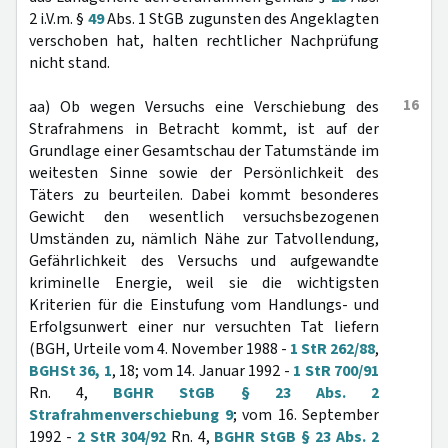
2 i.V.m. §
49
Abs. 1 StGB zugunsten des Angeklagten
verschoben hat, halten rechtlicher Nachprüfung
nicht stand.
16
aa) Ob wegen Versuchs eine Verschiebung des
Strafrahmens in Betracht kommt, ist auf der
Grundlage einer Gesamtschau der Tatumstände im
weitesten Sinne sowie der Persönlichkeit des
Täters zu beurteilen. Dabei kommt besonderes
Gewicht den wesentlich versuchsbezogenen
Umständen zu, nämlich Nähe zur Tatvollendung,
Gefährlichkeit des Versuchs und aufgewandte
kriminelle Energie, weil sie die wichtigsten
Kriterien für die Einstufung vom Handlungs- und
Erfolgsunwert einer nur versuchten Tat liefern
(BGH, Urteile vom 4. November 1988 -
1 StR 262/88
,
BGHSt 36, 1
, 18; vom 14. Januar 1992 -
1 StR 700/91
Rn. 4,
BGHR StGB § 23 Abs. 2
Strafrahmenverschiebung 9
; vom 16. September
1992 -
2 StR 304/92
Rn. 4,
BGHR StGB § 23 Abs. 2