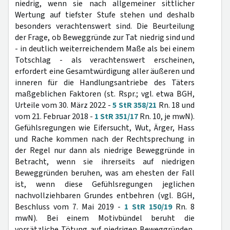
niedrig, wenn sie nach allgemeiner sittlicher
Wertung auf tiefster Stufe stehen und deshalb
besonders verachtenswert sind. Die Beurteilung
der Frage, ob Beweggründe zur Tat niedrig sind und
- in deutlich weiterreichendem Maße als bei einem
Totschlag - als verachtenswert erscheinen,
erfordert eine Gesamtwürdigung aller äußeren und
inneren für die Handlungsantriebe des Täters
maßgeblichen Faktoren (st. Rspr.; vgl. etwa BGH,
Urteile vom 30. März 2022 -
5 StR 358/21
Rn. 18 und
vom 21. Februar 2018 -
1 StR 351/17
Rn. 10, je mwN).
Gefühlsregungen wie Eifersucht, Wut, Ärger, Hass
und Rache kommen nach der Rechtsprechung in
der Regel nur dann als niedrige Beweggründe in
Betracht, wenn sie ihrerseits auf niedrigen
Beweggründen beruhen, was am ehesten der Fall
ist, wenn diese Gefühlsregungen jeglichen
nachvollziehbaren Grundes entbehren (vgl. BGH,
Beschluss vom 7. Mai 2019 -
1 StR 150/19
Rn. 8
mwN). Bei einem Motivbündel beruht die
vorsätzliche Tötung auf niedrigen Beweggründen,