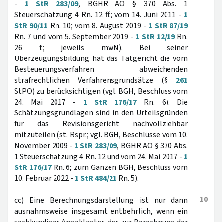
-
1 StR 283/09
, BGHR AO § 370 Abs. 1
Steuerschätzung 4 Rn. 12 ff.; vom 14. Juni 2011 -
1
StR 90/11
Rn. 10; vom 8. August 2019 -
1 StR 87/19
Rn. 7 und vom 5. September 2019 -
1 StR 12/19
Rn.
26 f.; jeweils mwN). Bei seiner
Überzeugungsbildung hat das Tatgericht die vom
Besteuerungsverfahren abweichenden
strafrechtlichen Verfahrensgrundsätze (§
261
StPO) zu berücksichtigen (vgl. BGH, Beschluss vom
24. Mai 2017 -
1 StR 176/17
Rn. 6). Die
Schätzungsgrundlagen sind in den Urteilsgründen
für das Revisionsgericht nachvollziehbar
mitzuteilen (st. Rspr.; vgl. BGH, Beschlüsse vom 10.
November 2009 -
1 StR 283/09
, BGHR AO § 370 Abs.
1 Steuerschätzung 4 Rn. 12 und vom 24. Mai 2017 -
1
StR 176/17
Rn. 6; zum Ganzen BGH, Beschluss vom
10. Februar 2022 -
1 StR 484/21
Rn. 5).
10
cc) Eine Berechnungsdarstellung ist nur dann
ausnahmsweise insgesamt entbehrlich, wenn ein