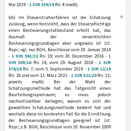
Mai 2019 -
1 StR 159/19
Rn. 8 mwN).
9
bb) Im Steuerstrafverfahren ist die Schätzung
zulässig, wenn feststeht, dass der Steuerpflichtige
einen Besteuerungstatbestand erfüllt hat, das
Ausmaß der verwirklichten
Besteuerungsgrundlagen aber ungewiss ist (st.
Rspr.; vgl. nur BGH, Beschlüsse vom 29. Januar 2014
-
1 StR 561/13
Rn. 19; vom 20. Dezember 2016 -
1
StR 505/16
Rn. 14; vom 29. August 2018 -
1 StR
374/18
Rn. 7; vom 5. September 2019 -
1 StR 12/19
Rn. 26 und vom 11. März 2021 -
1 StR 521/20
Rn. 11;
jeweils mwN). Bei der Wahl der
Schätzungsmethode hat das Tatgericht einen
Beurteilungsspielraum; es muss jedoch
nachvollziehbar darlegen, warum es sich der
gewählten Schätzungsmethode bedient hat und
weshalb diese im konkreten Fall für die Ermittlung
der Besteuerungsgrundlagen geeignet ist (st.
Rspr.; z.B. BGH, Beschlüsse vom 10. November 2009