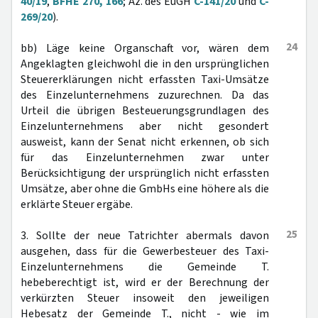
40/19
,
BFHE 270, 166
; Az. des EuGH
C-141/20
und
C-
269/20
).
24
bb) Läge keine Organschaft vor, wären dem
Angeklagten gleichwohl die in den ursprünglichen
Steuererklärungen nicht erfassten Taxi-Umsätze
des Einzelunternehmens zuzurechnen. Da das
Urteil die übrigen Besteuerungsgrundlagen des
Einzelunternehmens aber nicht gesondert
ausweist, kann der Senat nicht erkennen, ob sich
für das Einzelunternehmen zwar unter
Berücksichtigung der ursprünglich nicht erfassten
Umsätze, aber ohne die GmbHs eine höhere als die
erklärte Steuer ergäbe.
25
3. Sollte der neue Tatrichter abermals davon
ausgehen, dass für die Gewerbesteuer des Taxi-
Einzelunternehmens die Gemeinde T.
hebeberechtigt ist, wird er der Berechnung der
verkürzten Steuer insoweit den jeweiligen
Hebesatz der Gemeinde T., nicht - wie im