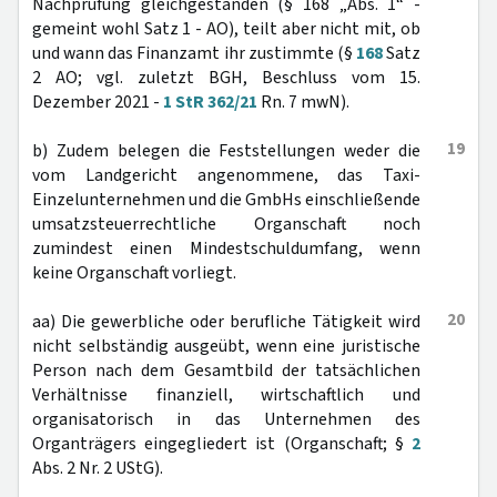
Nachprüfung gleichgestanden (§ 168 „Abs. 1“ -
gemeint wohl Satz 1 - AO), teilt aber nicht mit, ob
und wann das Finanzamt ihr zustimmte (§
168
Satz
2 AO; vgl. zuletzt BGH, Beschluss vom 15.
Dezember 2021 -
1 StR 362/21
Rn. 7 mwN).
19
b) Zudem belegen die Feststellungen weder die
vom Landgericht angenommene, das Taxi-
Einzelunternehmen und die GmbHs einschließende
umsatzsteuerrechtliche Organschaft noch
zumindest einen Mindestschuldumfang, wenn
keine Organschaft vorliegt.
20
aa) Die gewerbliche oder berufliche Tätigkeit wird
nicht selbständig ausgeübt, wenn eine juristische
Person nach dem Gesamtbild der tatsächlichen
Verhältnisse finanziell, wirtschaftlich und
organisatorisch in das Unternehmen des
Organträgers eingegliedert ist (Organschaft; §
2
Abs. 2 Nr. 2 UStG).