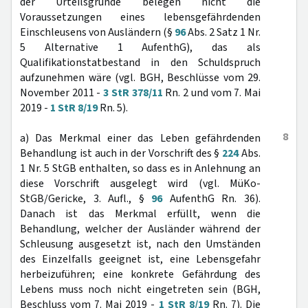
der Urteilsgründe belegen nicht die
Voraussetzungen eines lebensgefährdenden
Einschleusens von Ausländern (§
96
Abs. 2 Satz 1 Nr.
5 Alternative 1 AufenthG), das als
Qualifikationstatbestand in den Schuldspruch
aufzunehmen wäre (vgl. BGH, Beschlüsse vom 29.
November 2011 -
3 StR 378/11
Rn. 2 und vom 7. Mai
2019 -
1 StR 8/19
Rn. 5).
8
a) Das Merkmal einer das Leben gefährdenden
Behandlung ist auch in der Vorschrift des §
224
Abs.
1 Nr. 5 StGB enthalten, so dass es in Anlehnung an
diese Vorschrift ausgelegt wird (vgl. MüKo-
StGB/Gericke, 3. Aufl., §
96
AufenthG Rn. 36).
Danach ist das Merkmal erfüllt, wenn die
Behandlung, welcher der Ausländer während der
Schleusung ausgesetzt ist, nach den Umständen
des Einzelfalls geeignet ist, eine Lebensgefahr
herbeizuführen; eine konkrete Gefährdung des
Lebens muss noch nicht eingetreten sein (BGH,
Beschluss vom 7. Mai 2019 -
1 StR 8/19
Rn. 7). Die