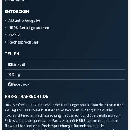
Redaktion
ENTDECKEN
Aktuelle Ausgabe
HRRS-Beiträge suchen
Archiv
Rechtsprechung
TEILEN
LinkedIn
Xing
Facebook
HRR-STRAFRECHT.DE
HRR-Strafrecht.de ist ein Service der Hamburger Anwaltskanzlei
Strate und
Kollegen
. Das Projekt bietet einen kostenlosen Zugang zur aktuellen
höchstrichterlichen Rechtsprechung im Strafrecht und Strafverfahrensrecht.
Es besteht aus der juristischen Fachzeitschrift
HRRS
, einem monatlichen
Newsletter
und einer
Rechtsprechungs-Datenbank
mit der