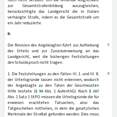
noch nicht verbüßt. Um die fehlende Möglichkeit
zur Gesamtstrafenbildung auszugleichen,
berücksichtigte das Landgericht die in Italien
verhängte Strafe, indem es die Gesamtstrafe um
ein Jahr reduzierte.
II.
5
Die Revision des Angeklagten führt zur Aufhebung
des Urteils und zur Zurückverweisung an das
Landgericht, weil die bisherigen Feststellungen
den Schuldspruch nicht tragen.
6
1. Die Feststellungen zu den Fällen III. 1. und III. 8.
der Urteilsgründe lassen nicht erkennen, wodurch
der Angeklagte zu den Taten der Geschleusten
Hilfe leistete (§
96
Abs. 1 AufenthG). Nach §
267
Abs. 1 Satz 1 StPO müssen die Urteilsgründe die für
erwiesen erachteten Tatsachen, also das
Tatgeschehen mitteilen, in dem die gesetzlichen
Merkmale der Straftat gefunden werden. Dies muss