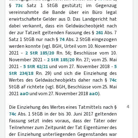
§
73c
Satz 1 StGB gestützt; im Gegenzug
vereinnahmte die Bande über ein Büro legal
erwirtschaftete Gelder aus D. Das Landgericht hat
dabei verkannt, dass ein Geldwäscheobjekt nach
der zur Tatzeit geltenden Fassung des §
261
Abs. 7
Satz 1 StGB nur nach §
74
Abs. 2 StGB eingezogen
werden konnte (vgl. BGH, Urteil vom 10. November
2021 -
2 StR 185/20
Rn. 56; Beschlüsse vom 10.
November 2021 -
2 StR 185/20
Rn. 27; vom 25. Mai
2021 -
5 StR 62/21
und vom 27. November 2018 -
5
StR 234/18
Rn. 29) und sich die Einziehung des
Wertes des Geldwäscheobjekts daher nach §
74c
StGB aF richtete (vgl. BGH, Beschlüsse vom 25. Mai
2021
aaO
und vom 27. November 2018
aaO
).
4
Die Einziehung des Wertes eines Tatmittels nach §
74c
Abs. 1 StGB in der bis 30. Juni 2017 geltenden
Fassung setzt indes voraus, dass der Täter oder
Teilnehmer zum Zeitpunkt der Tat Eigentümer des
der Einziehung unterliegenden Gegenstandes war