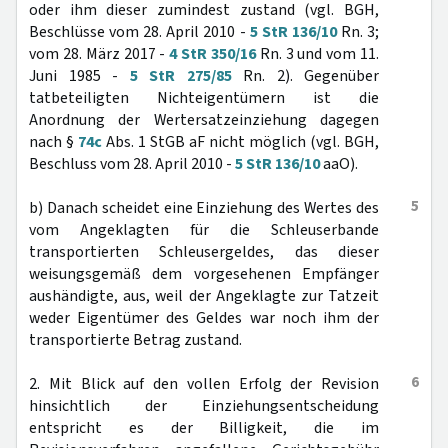
oder ihm dieser zumindest zustand (vgl. BGH,
Beschlüsse vom 28. April 2010 -
5 StR 136/10
Rn. 3;
vom 28. März 2017 -
4 StR 350/16
Rn. 3 und vom 11.
Juni 1985 -
5 StR 275/85
Rn. 2). Gegenüber
tatbeteiligten Nichteigentümern ist die
Anordnung der Wertersatzeinziehung dagegen
nach §
74c
Abs. 1 StGB aF nicht möglich (vgl. BGH,
Beschluss vom 28. April 2010 -
5 StR 136/10
aaO).
5
b) Danach scheidet eine Einziehung des Wertes des
vom Angeklagten für die Schleuserbande
transportierten Schleusergeldes, das dieser
weisungsgemäß dem vorgesehenen Empfänger
aushändigte, aus, weil der Angeklagte zur Tatzeit
weder Eigentümer des Geldes war noch ihm der
transportierte Betrag zustand.
6
2. Mit Blick auf den vollen Erfolg der Revision
hinsichtlich der Einziehungsentscheidung
entspricht es der Billigkeit, die im