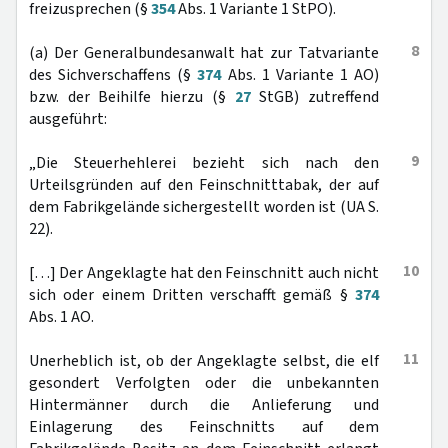
freizusprechen (§
354
Abs. 1 Variante 1 StPO).
8
(a) Der Generalbundesanwalt hat zur Tatvariante
des Sichverschaffens (§
374
Abs. 1 Variante 1 AO)
bzw. der Beihilfe hierzu (§
27
StGB) zutreffend
ausgeführt:
9
„Die Steuerhehlerei bezieht sich nach den
Urteilsgründen auf den Feinschnitttabak, der auf
dem Fabrikgelände sichergestellt worden ist (UA S.
22).
10
[…] Der Angeklagte hat den Feinschnitt auch nicht
sich oder einem Dritten verschafft gemäß §
374
Abs. 1 AO.
11
Unerheblich ist, ob der Angeklagte selbst, die elf
gesondert Verfolgten oder die unbekannten
Hintermänner durch die Anlieferung und
Einlagerung des Feinschnitts auf dem