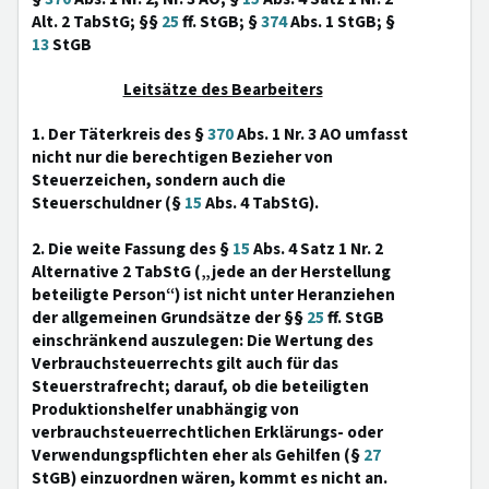
Alt. 2 TabStG; §§
25
ff. StGB; §
374
Abs. 1 StGB; §
13
StGB
Leitsätze des Bearbeiters
1. Der Täterkreis des §
370
Abs. 1 Nr. 3 AO umfasst
nicht nur die berechtigen Bezieher von
Steuerzeichen, sondern auch die
Steuerschuldner (§
15
Abs. 4 TabStG).
2. Die weite Fassung des §
15
Abs. 4 Satz 1 Nr. 2
Alternative 2 TabStG („jede an der Herstellung
beteiligte Person“) ist nicht unter Heranziehen
der allgemeinen Grundsätze der §§
25
ff. StGB
einschränkend auszulegen: Die Wertung des
Verbrauchsteuerrechts gilt auch für das
Steuerstrafrecht; darauf, ob die beteiligten
Produktionshelfer unabhängig von
verbrauchsteuerrechtlichen Erklärungs- oder
Verwendungspflichten eher als Gehilfen (§
27
StGB) einzuordnen wären, kommt es nicht an.