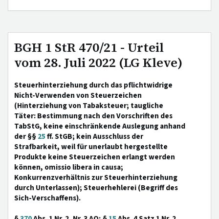
BGH 1 StR 470/21 - Urteil
vom 28. Juli 2022 (LG Kleve)
Steuerhinterziehung durch das pflichtwidrige
Nicht-Verwenden von Steuerzeichen
(Hinterziehung von Tabaksteuer; taugliche
Täter: Bestimmung nach den Vorschriften des
TabStG, keine einschränkende Auslegung anhand
der §§
25
ff. StGB; kein Ausschluss der
Strafbarkeit, weil für unerlaubt hergestellte
Produkte keine Steuerzeichen erlangt werden
können, omissio libera in causa;
Konkurrenzverhältnis zur Steuerhinterziehung
durch Unterlassen); Steuerhehlerei (Begriff des
Sich-Verschaffens).
§
370
Abs. 1 Nr. 2, Nr. 3 AO; §
15
Abs. 4 Satz 1 Nr. 2