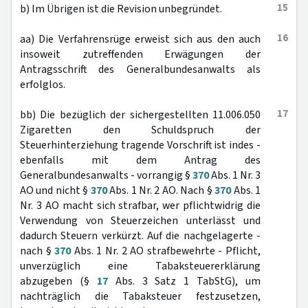
15
b) Im Übrigen ist die Revision unbegründet.
16
aa) Die Verfahrensrüge erweist sich aus den auch
insoweit zutreffenden Erwägungen der
Antragsschrift des Generalbundesanwalts als
erfolglos.
17
bb) Die bezüglich der sichergestellten 11.006.050
Zigaretten den Schuldspruch der
Steuerhinterziehung tragende Vorschrift ist indes -
ebenfalls mit dem Antrag des
Generalbundesanwalts - vorrangig §
370
Abs. 1 Nr. 3
AO und nicht §
370
Abs. 1 Nr. 2 AO. Nach §
370
Abs. 1
Nr. 3 AO macht sich strafbar, wer pflichtwidrig die
Verwendung von Steuerzeichen unterlässt und
dadurch Steuern verkürzt. Auf die nachgelagerte -
nach §
370
Abs. 1 Nr. 2 AO strafbewehrte - Pflicht,
unverzüglich eine Tabaksteuererklärung
abzugeben (§
17
Abs. 3 Satz 1 TabStG), um
nachträglich die Tabaksteuer festzusetzen,