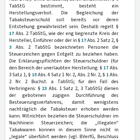
TabStG bestimmt, besteht ein
Herstellungsverbot. Die Begleichung der
Tabaksteuerschuld soll bereits vor deren
Entstehung gewährleistet sein. Deshalb regelt §
17
Abs. 2 TabStG, wie der eng begrenzte Kreis der
Hersteller, Einführer oder der in §
17
Abs. 2 Satz 2, §
3
Abs. 2 TabStG bezeichneten Personen die
Steuerzeichen gegen Entgelt zu beziehen haben.
Die Erklärungspflichten der Steuerschuldner (für
den Bereich der unerlaubten Herstellung: §
17
Abs.
3 Satz 1, §
15
Abs. 4 Satz 1 Nr. 2, Abs. 2 Nr. 2, §
1
Abs.
2 Nr. 2 Buchst. a TabStG; für den Fall des
Verbringens: §
23
Abs. 1 Satz 2, 3 TabStG) dienen
der gebotenen zügigen Durchführung des
Besteuerungsverfahrens, damit wenigstens
nachträglich die Tabaksteuer erhoben werden
kann. Mitnichten beziehen die Steuerschuldner im
Nachhinein Steuerzeichen; die „illegalen“
Tabakwaren können in diesem Sinne nicht in
„legale“ überführt werden (vgl. BVerfG, Beschluss