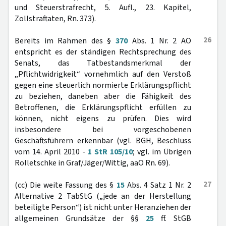
und Steuerstrafrecht, 5. Aufl., 23. Kapitel,
Zollstraftaten, Rn. 373).
26
Bereits im Rahmen des §
370
Abs. 1 Nr. 2 AO
entspricht es der ständigen Rechtsprechung des
Senats, das Tatbestandsmerkmal der
„Pflichtwidrigkeit“ vornehmlich auf den Verstoß
gegen eine steuerlich normierte Erklärungspflicht
zu beziehen, daneben aber die Fähigkeit des
Betroffenen, die Erklärungspflicht erfüllen zu
können, nicht eigens zu prüfen. Dies wird
insbesondere bei vorgeschobenen
Geschäftsführern erkennbar (vgl. BGH, Beschluss
vom 14. April 2010 -
1 StR 105/10
; vgl. im Übrigen
Rolletschke in Graf/Jäger/Wittig, aaO Rn. 69).
27
(cc) Die weite Fassung des §
15
Abs. 4 Satz 1 Nr. 2
Alternative 2 TabStG („jede an der Herstellung
beteiligte Person“) ist nicht unter Heranziehen der
allgemeinen Grundsätze der §§
25
ff. StGB