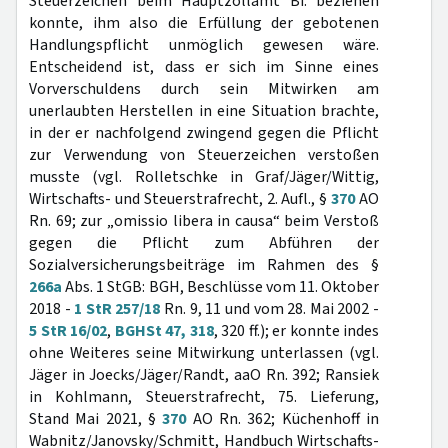
Steuerzeichen beim Hauptzollamt Bi. beziehen
konnte, ihm also die Erfüllung der gebotenen
Handlungspflicht unmöglich gewesen wäre.
Entscheidend ist, dass er sich im Sinne eines
Vorverschuldens durch sein Mitwirken am
unerlaubten Herstellen in eine Situation brachte,
in der er nachfolgend zwingend gegen die Pflicht
zur Verwendung von Steuerzeichen verstoßen
musste (vgl. Rolletschke in Graf/Jäger/Wittig,
Wirtschafts- und Steuerstrafrecht, 2. Aufl., §
370
AO
Rn. 69; zur „omissio libera in causa“ beim Verstoß
gegen die Pflicht zum Abführen der
Sozialversicherungsbeiträge im Rahmen des §
266a
Abs. 1 StGB: BGH, Beschlüsse vom 11. Oktober
2018 -
1 StR 257/18
Rn. 9, 11 und vom 28. Mai 2002 -
5 StR 16/02
,
BGHSt 47, 318
, 320 ff.); er konnte indes
ohne Weiteres seine Mitwirkung unterlassen (vgl.
Jäger in Joecks/Jäger/Randt, aaO Rn. 392; Ransiek
in Kohlmann, Steuerstrafrecht, 75. Lieferung,
Stand Mai 2021, §
370
AO Rn. 362; Küchenhoff in
Wabnitz/Janovsky/Schmitt, Handbuch Wirtschafts-