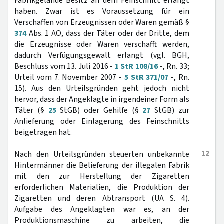
Fabrikgelände Besitz an dem Feinschnitt erlangt
haben. Zwar ist es Voraussetzung für ein
Verschaffen von Erzeugnissen oder Waren gemäß §
374
Abs. 1 AO, dass der Täter oder der Dritte, dem
die Erzeugnisse oder Waren verschafft werden,
dadurch Verfügungsgewalt erlangt (vgl. BGH,
Beschluss vom 13. Juli 2016 -
1 StR 108/16
-, Rn. 33;
Urteil vom 7. November 2007 -
5 StR 371/07
-, Rn.
15). Aus den Urteilsgründen geht jedoch nicht
hervor, dass der Angeklagte in irgendeiner Form als
Täter (§
25
StGB) oder Gehilfe (§
27
StGB) zur
Anlieferung oder Einlagerung des Feinschnitts
beigetragen hat.
12
Nach den Urteilsgründen steuerten unbekannte
Hintermänner die Belieferung der illegalen Fabrik
mit den zur Herstellung der Zigaretten
erforderlichen Materialien, die Produktion der
Zigaretten und deren Abtransport (UA S. 4).
Aufgabe des Angeklagten war es, an der
Produktionsmaschine zu arbeiten, die