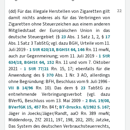
22
(dd) Für das illegale Herstellen von Zigaretten gilt
damit nichts anderes als für das Verbringen von
Zigaretten ohne Steuerzeichen aus einem anderen
Mitgliedstaat der Europäischen Union in das
deutsche Steuergebiet (§
23
Abs. 1 Satz 1, 2, §
17
Abs. 1 Satz 3 TabStG; vgl. dazu BGH, Urteile vom 11.
Juli 2019 -
1 StR 620/18
,
BGHSt 64, 146
Rn. 11 mwN,
auch zur Gegenmeinung; vom 11. Juli 2019 -
1 StR
634/18
,
BGHSt 64, 152
Rn. 11 und vom 7. Oktober
2021 -
1 StR 77/21
Rn. 15, 17; ebenfalls für die
Anwendung des §
370
Abs. 1 Nr. 3 AO, allerdings
ohne Begründung: BFH, Beschluss vom 9. Juli 1996 -
VII B 14/96
Rn. 10). Das dem §
23
TabStG zu
entnehmende Verbringungsverbot (vgl. dazu
BVerfG, Beschluss vom 13. Mai 2009 -
2 BvL 19/08
,
BVerfGK 15, 457
Rn. 84 f.;
BT-Drucks. 6/1982 S. 167
;
Jäger in Joecks/Jäger/Randt, aaO Rn. 389 mwN;
Middendorp, ZfZ 2011, 197, 198, 202, 205; Jatzke,
Das System des deutschen Verbrauchsteuerrechts,