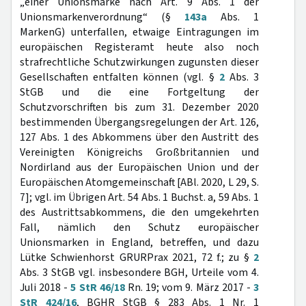
„einer Unionsmarke nach Art. 9 Abs. 1 der
Unionsmarkenverordnung“ (§
143a
Abs. 1
MarkenG) unterfallen, etwaige Eintragungen im
europäischen Registeramt heute also noch
strafrechtliche Schutzwirkungen zugunsten dieser
Gesellschaften entfalten können (vgl. §
2
Abs. 3
StGB und die eine Fortgeltung der
Schutzvorschriften bis zum 31. Dezember 2020
bestimmenden Übergangsregelungen der Art. 126,
127 Abs. 1 des Abkommens über den Austritt des
Vereinigten Königreichs Großbritannien und
Nordirland aus der Europäischen Union und der
Europäischen Atomgemeinschaft [ABl. 2020, L 29, S.
7]; vgl. im Übrigen Art. 54 Abs. 1 Buchst. a, 59 Abs. 1
des Austrittsabkommens, die den umgekehrten
Fall, nämlich den Schutz europäischer
Unionsmarken in England, betreffen, und dazu
Lütke Schwienhorst GRURPrax 2021, 72 f.; zu §
2
Abs. 3 StGB vgl. insbesondere BGH, Urteile vom 4.
Juli 2018 -
5 StR 46/18
Rn. 19; vom 9. März 2017 -
3
StR 424/16
, BGHR StGB § 283 Abs. 1 Nr. 1