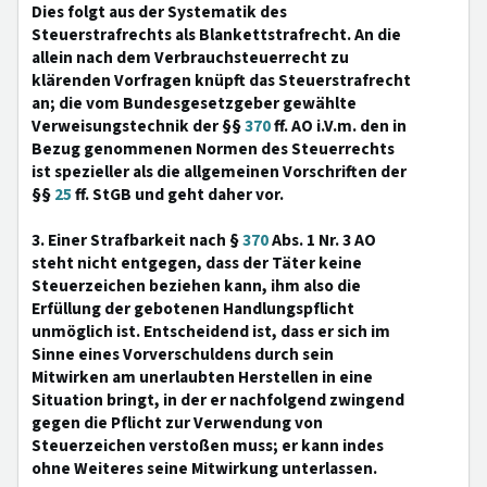
Dies folgt aus der Systematik des
Steuerstrafrechts als Blankettstrafrecht. An die
allein nach dem Verbrauchsteuerrecht zu
klärenden Vorfragen knüpft das Steuerstrafrecht
an; die vom Bundesgesetzgeber gewählte
Verweisungstechnik der §§
370
ff. AO i.V.m. den in
Bezug genommenen Normen des Steuerrechts
ist spezieller als die allgemeinen Vorschriften der
§§
25
ff. StGB und geht daher vor.
3. Einer Strafbarkeit nach §
370
Abs. 1 Nr. 3 AO
steht nicht entgegen, dass der Täter keine
Steuerzeichen beziehen kann, ihm also die
Erfüllung der gebotenen Handlungspflicht
unmöglich ist. Entscheidend ist, dass er sich im
Sinne eines Vorverschuldens durch sein
Mitwirken am unerlaubten Herstellen in eine
Situation bringt, in der er nachfolgend zwingend
gegen die Pflicht zur Verwendung von
Steuerzeichen verstoßen muss; er kann indes
ohne Weiteres seine Mitwirkung unterlassen.