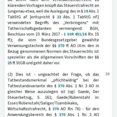
klärenden Vorfragen knüpft das Steuerstrafrecht an
(ungenau etwa, weil die Auslegung des in §
19
Abs. 1
TabStG aF [entspricht §
23
Abs. 1 TabStG nF]
verwendeten Begriffs des „Verbringens“ mit
Tatherrschaftsgedanken vermengend: BGH,
Beschluss vom 23. März 2017 -
1 StR 451/16
Rn. 15
ff.); die vom Bundesgesetzgeber gewählte
Verweisungstechnik der §§
370
ff. AO i.V.m. den in
Bezug genommenen Normen des Steuerrechts ist
spezieller als die allgemeinen Vorschriften der §§
25
ff. StGB und geht daher vor.
29
(2) Dies ist - ungeachtet der Frage, ob das
Tatbestandsmerkmal „pflichtwidrig“ bei der
Tatbestandsvariante des §
370
Abs. 1 Nr. 3 AO in
gleicher Weise auszulegen ist (vgl. Gaede, Der
Steuerbetrug, S. 161; Gaede/Rübenstahl in:
Esser/Rübenstahl/Saliger/Tsambikakis,
Wirtschaftsstrafrecht, §
370
AO Rn. 76) - für den
Anwendungsbereich des §
370
Abs. 1 Nr. 2 AO