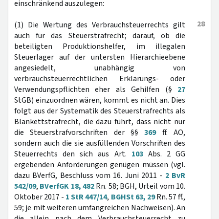
einschränkend auszulegen:
28
(1) Die Wertung des Verbrauchsteuerrechts gilt
auch für das Steuerstrafrecht; darauf, ob die
beteiligten Produktionshelfer, im illegalen
Steuerlager auf der untersten Hierarchieebene
angesiedelt, unabhängig von
verbrauchsteuerrechtlichen Erklärungs- oder
Verwendungspflichten eher als Gehilfen (§
27
StGB) einzuordnen wären, kommt es nicht an. Dies
folgt aus der Systematik des Steuerstrafrechts als
Blankettstrafrecht, die dazu führt, dass nicht nur
die Steuerstrafvorschriften der §§
369
ff. AO,
sondern auch die sie ausfüllenden Vorschriften des
Steuerrechts den sich aus Art.
103
Abs. 2 GG
ergebenden Anforderungen genügen müssen (vgl.
dazu BVerfG, Beschluss vom 16. Juni 2011 -
2 BvR
542/09
,
BVerfGK 18, 482
Rn. 58; BGH, Urteil vom 10.
Oktober 2017 -
1 StR 447/14
,
BGHSt 63, 29
Rn. 57 ff.,
59; je mit weiteren umfangreichen Nachweisen). An
die allein nach dem Verbrauchsteuerrecht zu