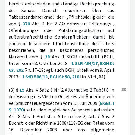
bereits entschieden und ständige Rechtsprechung
des Senats: Danach rekurrieren über das
Tatbestandsmerkmal der „Pflichtwidrigkeit“ die
von §
370
Abs. 1 Nr. 2 AO erfassten Erklärungs-,
Offenbarungs- oder Aufklärungspflichten auf
außerstrafrechtliche Sonderpflichten; damit ist
gar eine besondere Pflichtenstellung des Täters
beschrieben, die als besonderes persönliches
Merkmal dem §
28
Abs. 1 StGB unterfällt (BGH,
Urteil vom 23. Oktober 2018 -
1 StR 454/17
,
BGHSt
63, 282
Rn. 17-19; vgl. auch BGH, Urteil vom 9. April
2013 -
1 StR 586/12
,
BGHSt 58, 218
Rn. 51 ff., 64).
30
(3) §
15
Abs. 4 Satz 1 Nr. 2 Alternative 2 TabStG in
der Fassung des Vierten Gesetzes zur Änderung von
Verbrauchsteuergesetzen vom 15. Juli 2009 (
BGBl. I
S. 1870
) setzt den in gleicher Weise weit gefassten
Art. 8 Abs. 1 Buchst. c Alternative 2, Art. 7 Abs. 2
Buchst. c der Richtlinie 2008/118/EG des Rates vom
16. Dezember 2008 über das allgemeine