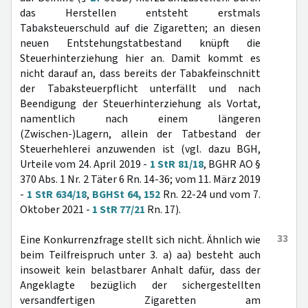
das Herstellen entsteht erstmals
Tabaksteuerschuld auf die Zigaretten; an diesen
neuen Entstehungstatbestand knüpft die
Steuerhinterziehung hier an. Damit kommt es
nicht darauf an, dass bereits der Tabakfeinschnitt
der Tabaksteuerpflicht unterfällt und nach
Beendigung der Steuerhinterziehung als Vortat,
namentlich nach einem längeren
(Zwischen-)Lagern, allein der Tatbestand der
Steuerhehlerei anzuwenden ist (vgl. dazu BGH,
Urteile vom 24. April 2019 -
1 StR 81/18
, BGHR AO §
370 Abs. 1 Nr. 2 Täter 6 Rn. 14-36; vom 11. März 2019
-
1 StR 634/18
,
BGHSt 64, 152
Rn. 22-24 und vom 7.
Oktober 2021 -
1 StR 77/21
Rn. 17).
33
Eine Konkurrenzfrage stellt sich nicht. Ähnlich wie
beim Teilfreispruch unter 3. a) aa) besteht auch
insoweit kein belastbarer Anhalt dafür, dass der
Angeklagte bezüglich der sichergestellten
versandfertigen Zigaretten am