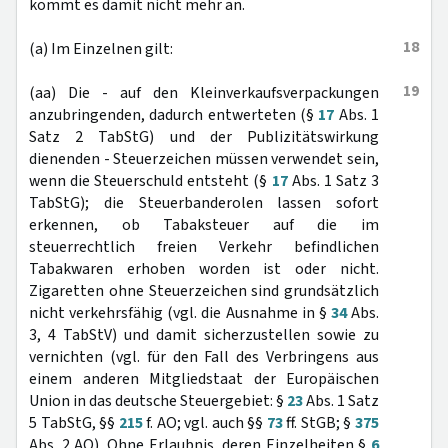
kommt es damit nicht mehr an.
18
(a) Im Einzelnen gilt:
19
(aa) Die - auf den Kleinverkaufsverpackungen
anzubringenden, dadurch entwerteten (§
17
Abs. 1
Satz 2 TabStG) und der Publizitätswirkung
dienenden - Steuerzeichen müssen verwendet sein,
wenn die Steuerschuld entsteht (§
17
Abs. 1 Satz 3
TabStG); die Steuerbanderolen lassen sofort
erkennen, ob Tabaksteuer auf die im
steuerrechtlich freien Verkehr befindlichen
Tabakwaren erhoben worden ist oder nicht.
Zigaretten ohne Steuerzeichen sind grundsätzlich
nicht verkehrsfähig (vgl. die Ausnahme in §
34
Abs.
3, 4 TabStV) und damit sicherzustellen sowie zu
vernichten (vgl. für den Fall des Verbringens aus
einem anderen Mitgliedstaat der Europäischen
Union in das deutsche Steuergebiet: §
23
Abs. 1 Satz
5 TabStG, §§
215
f. AO; vgl. auch §§
73
ff. StGB; §
375
Abs. 2 AO). Ohne Erlaubnis, deren Einzelheiten §
6