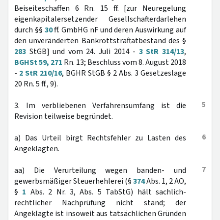
Beiseiteschaffen 6 Rn. 15 ff. [zur Neuregelung
eigenkapitalersetzender Gesellschafterdarlehen
durch §§
30
ff. GmbHG nF und deren Auswirkung auf
den unveränderten Bankrottstraftatbestand des §
283
StGB] und vom 24. Juli 2014 -
3 StR 314/13
,
BGHSt 59, 271
Rn. 13; Beschluss vom 8. August 2018
-
2 StR 210/16
, BGHR StGB § 2 Abs. 3 Gesetzeslage
20 Rn. 5 ff., 9).
5
3. Im verbliebenen Verfahrensumfang ist die
Revision teilweise begründet.
6
a) Das Urteil birgt Rechtsfehler zu Lasten des
Angeklagten.
7
aa) Die Verurteilung wegen banden- und
gewerbsmäßiger Steuerhehlerei (§
374
Abs. 1, 2 AO,
§
1
Abs. 2 Nr. 3, Abs. 5 TabStG) hält sachlich-
rechtlicher Nachprüfung nicht stand; der
Angeklagte ist insoweit aus tatsächlichen Gründen