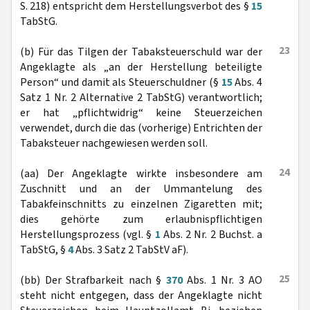
S. 218) entspricht dem Herstellungsverbot des §
15
TabStG.
23
(b) Für das Tilgen der Tabaksteuerschuld war der
Angeklagte als „an der Herstellung beteiligte
Person“ und damit als Steuerschuldner (§
15
Abs. 4
Satz 1 Nr. 2 Alternative 2 TabStG) verantwortlich;
er hat „pflichtwidrig“ keine Steuerzeichen
verwendet, durch die das (vorherige) Entrichten der
Tabaksteuer nachgewiesen werden soll.
24
(aa) Der Angeklagte wirkte insbesondere am
Zuschnitt und an der Ummantelung des
Tabakfeinschnitts zu einzelnen Zigaretten mit;
dies gehörte zum erlaubnispflichtigen
Herstellungsprozess (vgl. §
1
Abs. 2 Nr. 2 Buchst. a
TabStG, §
4
Abs. 3 Satz 2 TabStV aF).
25
(bb) Der Strafbarkeit nach §
370
Abs. 1 Nr. 3 AO
steht nicht entgegen, dass der Angeklagte nicht