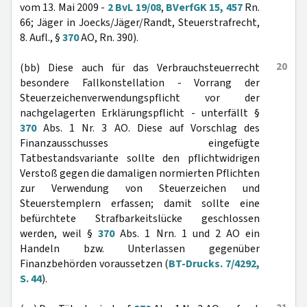
vom 13. Mai 2009 -
2 BvL 19/08
,
BVerfGK 15, 457
Rn.
66; Jäger in Joecks/Jäger/Randt, Steuerstrafrecht,
8. Aufl., §
370
AO, Rn. 390).
20
(bb) Diese auch für das Verbrauchsteuerrecht
besondere Fallkonstellation - Vorrang der
Steuerzeichenverwendungspflicht vor der
nachgelagerten Erklärungspflicht - unterfällt §
370
Abs. 1 Nr. 3 AO. Diese auf Vorschlag des
Finanzausschusses eingefügte
Tatbestandsvariante sollte den pflichtwidrigen
Verstoß gegen die damaligen normierten Pflichten
zur Verwendung von Steuerzeichen und
Steuerstemplern erfassen; damit sollte eine
befürchtete Strafbarkeitslücke geschlossen
werden, weil §
370
Abs. 1 Nrn. 1 und 2 AO ein
Handeln bzw. Unterlassen gegenüber
Finanzbehörden voraussetzen (
BT-Drucks. 7/4292,
S. 44
).