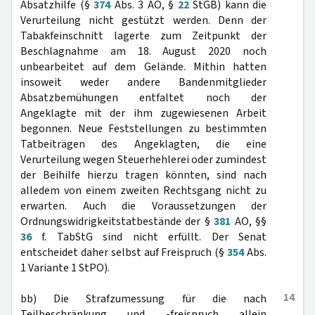
Absatzhilfe (§
374
Abs. 3 AO, §
22
StGB) kann die
Verurteilung nicht gestützt werden. Denn der
Tabakfeinschnitt lagerte zum Zeitpunkt der
Beschlagnahme am 18. August 2020 noch
unbearbeitet auf dem Gelände. Mithin hatten
insoweit weder andere Bandenmitglieder
Absatzbemühungen entfaltet noch der
Angeklagte mit der ihm zugewiesenen Arbeit
begonnen. Neue Feststellungen zu bestimmten
Tatbeiträgen des Angeklagten, die eine
Verurteilung wegen Steuerhehlerei oder zumindest
der Beihilfe hierzu tragen könnten, sind nach
alledem von einem zweiten Rechtsgang nicht zu
erwarten. Auch die Voraussetzungen der
Ordnungswidrigkeitstatbestände der §
381
AO, §§
36
f. TabStG sind nicht erfüllt. Der Senat
entscheidet daher selbst auf Freispruch (§
354
Abs.
1 Variante 1 StPO).
14
bb) Die Strafzumessung für die nach
Teilbeschränkung und -freispruch allein