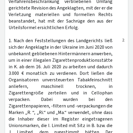
Verfahrensbeschränkung verbliebenen Umfang
gerichtete Revision des Angeklagten, mit der er die
Verletzung materiellen und formellen Rechts
beanstandet, hat mit der Sachrüge den aus der
Urteilsformel ersichtlichen Erfolg.
2
1. Nach den Feststellungen des Landgerichts ließ
sich der Angeklagte in der Ukraine im Juni 2020 von
unbekannt gebliebenen Hintermännern anwerben,
um in einer illegalen Zigarettenproduktionsstätte
in K. ab dem 16. Juli 2020 zu arbeiten und dadurch
3.000 € monatlich zu verdienen. Dort ließen die
Organisatoren unversteuerten Tabakfeinschnitt
anliefern, maschinell trocknen, in
Zigarettengröße zerteilen und in Cellophan
verpacken. Dabei wurden bei den
Zigarettenpapieren, -filtern und -verpackungen die
Marken „R. “, „Ri.“ und „Ma.“ verwendet, ohne dass
die Inhaber dieser im Register eingetragenen
Unionsmarken, die I. Limited mit Sitz in B. bzw. die
J. Limited, dem zugestimmt hätten. Der