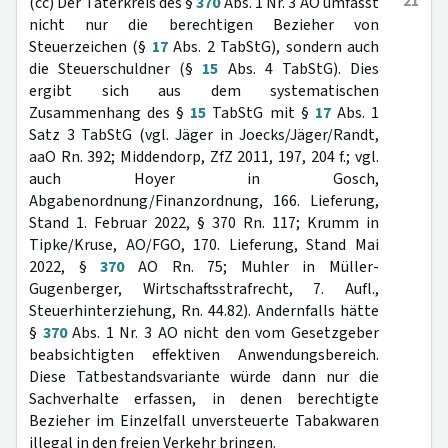
21
(cc) Der Täterkreis des §
370
Abs. 1 Nr. 3 AO umfasst
nicht nur die berechtigen Bezieher von
Steuerzeichen (§
17
Abs. 2 TabStG), sondern auch
die Steuerschuldner (§
15
Abs. 4 TabStG). Dies
ergibt sich aus dem systematischen
Zusammenhang des §
15
TabStG mit §
17
Abs. 1
Satz 3 TabStG (vgl. Jäger in Joecks/Jäger/Randt,
aaO Rn. 392; Middendorp, ZfZ 2011, 197, 204 f.; vgl.
auch Hoyer in Gosch,
Abgabenordnung/Finanzordnung, 166. Lieferung,
Stand 1. Februar 2022, § 370 Rn. 117; Krumm in
Tipke/Kruse, AO/FGO, 170. Lieferung, Stand Mai
2022, §
370
AO Rn. 75; Muhler in Müller-
Gugenberger, Wirtschaftsstrafrecht, 7. Aufl.,
Steuerhinterziehung, Rn. 44.82). Andernfalls hätte
§
370
Abs. 1 Nr. 3 AO nicht den vom Gesetzgeber
beabsichtigten effektiven Anwendungsbereich.
Diese Tatbestandsvariante würde dann nur die
Sachverhalte erfassen, in denen berechtigte
Bezieher im Einzelfall unversteuerte Tabakwaren
illegal in den freien Verkehr bringen.