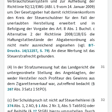
Verbrauchsteuersystem und zur Aufhebung der
Richtlinie 92/12/EWG (ABl. L 9 vom 14. Januar 2009)
um. Der Gesetzgeber hat damit richtlinienkonform
den Kreis der Steuerschuldner für den Fall der
unerlaubten Herstellung erweitert und in
Befolgung der Vorgabe des Art. 8 Abs. 1 Buchst. c
Alternative 2 der Richtlinie 2008/118/EG die
Haftungstatbestände der Abgabenordnung als
nicht mehr ausreichend angesehen (vgl.
BT-
Drucks. 16/12257, S. 79
). An diese Wertung ist das
Steuerstrafrecht gebunden.
31
(4) In der Strafzumessung hat das Landgericht die
untergeordnete Stellung des Angeklagten, der
weder Hersteller noch Profiteur des Gewinns aus
dem Zigarettenverkauf war, zutreffend bedacht (§
267
Abs. 3 Satz 1 StPO).
32
(c) Der Schuldspruch ist nicht auf Steuerhehlerei (§
374
Abs. 1, 2 AO, §
1
Abs. 2 Nr. 3, Abs. 5 TabStG) oder
auf Beihilfe (§
27
StGB) hierzu umzustellen. Durch