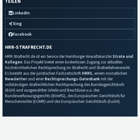
TEILEN
LinkedIn
Xing
Facebook
HRR-STRAFRECHT.DE
HRR-Strafrecht.de ist ein Service der Hamburger Anwaltskanzlei
Strate und
Kollegen
. Das Projekt bietet einen kostenlosen Zugang zur aktuellen
höchstrichterlichen Rechtsprechung im Strafrecht und Strafverfahrensrecht.
Es besteht aus der juristischen Fachzeitschrift
HRRS
, einem monatlichen
Newsletter
und einer
Rechtsprechungs-Datenbank
mit der
vollständigen strafrechtlichen Rechtsprechung des Bundesgerichtshofs
(BGH) und ausgewählter Urteile und Beschlüsse u.a. des
Bundesverfassungsgerichts (BVerfG), des Europäischen Gerichtshofs für
Menschenrechte (EGMR) und des Europäischen Gerichtshofs (EuGH).
Impressum
·
Datenschutz