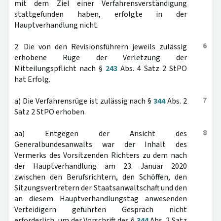
mit dem Ziel einer Verfahrensverständigung
stattgefunden haben, erfolgte in der
Hauptverhandlung nicht.
6
2. Die von den Revisionsführern jeweils zulässig
erhobene Rüge der Verletzung der
Mitteilungspflicht nach §
243
Abs. 4 Satz 2 StPO
hat Erfolg.
7
a) Die Verfahrensrüge ist zulässig nach §
344
Abs. 2
Satz 2 StPO erhoben.
8
aa) Entgegen der Ansicht des
Generalbundesanwalts war der Inhalt des
Vermerks des Vorsitzenden Richters zu dem nach
der Hauptverhandlung am 23. Januar 2020
zwischen den Berufsrichtern, den Schöffen, den
Sitzungsvertretern der Staatsanwaltschaft und den
an diesem Hauptverhandlungstag anwesenden
Verteidigern geführten Gespräch nicht
erforderlich, um der Vorschrift des §
344
Abs. 2 Satz