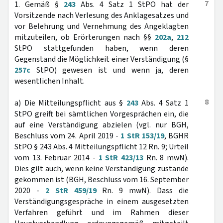
7
1. Gemäß §
243
Abs. 4 Satz 1 StPO hat der
Vorsitzende nach Verlesung des Anklagesatzes und
vor Belehrung und Vernehmung des Angeklagten
mitzuteilen, ob Erörterungen nach §§
202a
,
212
StPO stattgefunden haben, wenn deren
Gegenstand die Möglichkeit einer Verständigung (§
257c
StPO) gewesen ist und wenn ja, deren
wesentlichen Inhalt.
8
a) Die Mitteilungspflicht aus §
243
Abs. 4 Satz 1
StPO greift bei sämtlichen Vorgesprächen ein, die
auf eine Verständigung abzielen (vgl. nur BGH,
Beschluss vom 24. April 2019 -
1 StR 153/19
, BGHR
StPO § 243 Abs. 4 Mitteilungspflicht 12 Rn. 9; Urteil
vom 13. Februar 2014 -
1 StR 423/13
Rn. 8 mwN).
Dies gilt auch, wenn keine Verständigung zustande
gekommen ist (BGH, Beschluss vom 16. September
2020 -
2 StR 459/19
Rn. 9 mwN). Dass die
Verständigungsgespräche in einem ausgesetzten
Verfahren geführt und im Rahmen dieser