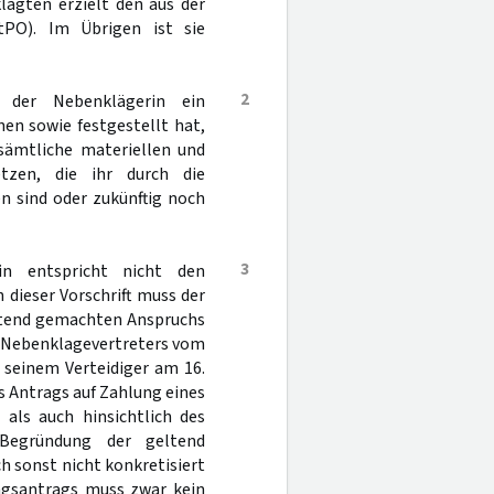
lagten erzielt den aus der
PO). Im Übrigen ist sie
2
 der Nebenklägerin ein
en sowie festgestellt hat,
 sämtliche materiellen und
zen, die ihr durch die
n sind oder zukünftig noch
3
in entspricht nicht den
 dieser Vorschrift muss der
ltend gemachten Anspruchs
es Nebenklagevertreters vom
 seinem Verteidiger am 16.
es Antrags auf Zahlung eines
als auch hinsichtlich des
 Begründung der geltend
h sonst nicht konkretisiert
tungsantrags muss zwar kein