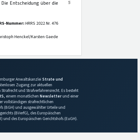
5
. Die Entscheidung über die
RS-Nummer:
HRRS 2022 Nr. 476
ristoph Henckel/Karsten Gaede
 Hamburger Anwaltskanzlei
Strate und
ostenlosen Zugang zur aktuellen
Strafrecht und Strafverfahrensrecht. Es besteht
RS
, einem monatlichen
Newsletter
und einer
r vollständigen strafrechtlichen
s (BGH) und ausgewählter Urteile und
gerichts (BVerfG), des Europäischen
R) und des Europäischen Gerichtshofs (EuGH).