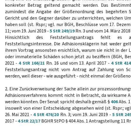
konkreter Betrag geltend gemacht werden. Das Bestimmt
zumindest die Angabe der Größenordnung des begehrten 
Gericht und den Gegner darüber zu unterrichten, welchen U
haben soll (st. Rspr.; vgl. nur BGH, Beschlüsse vom 17. Deze
11; vom 19. Juni 2019 -
5 StR 249/19
Rn. 3 und vom 14. März 2018
Hinsichtlich des Feststellungsantrags fehlt es 
Feststellungsinteresse. Die Adhäsionsklägerin hat weder ge
ihrem Vortrag ansonsten ersichtlich, warum sie nicht in der L
oder immaterielle Schäden schon jetzt zu beziffern (BGH, B
2021 -
4 StR 166/21
Rn. 16 und vom 13. April 2017 -
4 StR 414
Feststellungsantrag nicht vom Antrag auf Zahlung von S
werden, weil dieser - wie ausgeführt - nicht einmal der Größen
2. Eine Zurückverweisung der Sache allein zur prozessordn
Adhäsionsverfahrens kommt nicht in Betracht, da wirksame A
werden könnten. Der Senat spricht deshalb gemäß §
406
Abs. 1
insoweit von einer Entscheidung abgesehen wird (st. Rspr.; vg
26. Mai 2021 -
4 StR 476/20
Rn. 3; vom 19. Juni 2019 -
5 StR 24
2017 -
4 StR 22/17
BGHR StPO § 404 Abs. 1 Antragstellung 11 Rn.