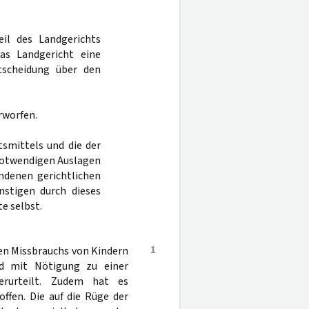
eil des Landgerichts
as Landgericht eine
tscheidung über den
rworfen.
tsmittels und die der
notwendigen Auslagen
ndenen gerichtlichen
nstigen durch dieses
e selbst.
1
en Missbrauchs von Kindern
nd mit Nötigung zu einer
erurteilt. Zudem hat es
ffen. Die auf die Rüge der