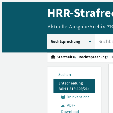
HRR
-Strafre
Aktuelle Ausgabe
Archiv
R
HRRS durchsuchen
Startseite
Rechtsprechung
B
Suchen
Entscheidung
BGH 1 StR 409/21:
Druckansicht
PDF-
Download