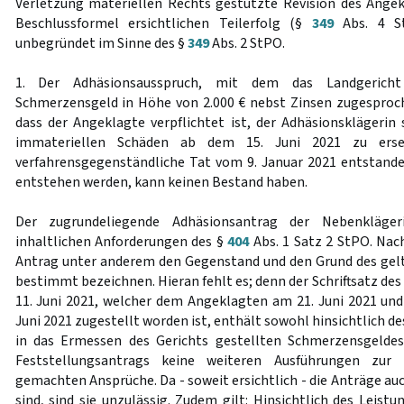
Verletzung materiellen Rechts gestützte Revision des Angek
Beschlussformel ersichtlichen Teilerfolg (§
349
Abs. 4 St
unbegründet im Sinne des §
349
Abs. 2 StPO.
1. Der Adhäsionsausspruch, mit dem das Landgericht
Schmerzensgeld in Höhe von 2.000 € nebst Zinsen zugesproch
dass der Angeklagte verpflichtet ist, der Adhäsionsklägerin
immateriellen Schäden ab dem 15. Juni 2021 zu erset
verfahrensgegenständliche Tat vom 9. Januar 2021 entstande
entstehen werden, kann keinen Bestand haben.
Der zugrundeliegende Adhäsionsantrag der Nebenkläger
inhaltlichen Anforderungen des §
404
Abs. 1 Satz 2 StPO. Nach
Antrag unter anderem den Gegenstand und den Grund des ge
bestimmt bezeichnen. Hieran fehlt es; denn der Schriftsatz d
11. Juni 2021, welcher dem Angeklagten am 21. Juni 2021 und
Juni 2021 zugestellt worden ist, enthält sowohl hinsichtlich d
in das Ermessen des Gerichts gestellten Schmerzensgeldes 
Feststellungsantrags keine weiteren Ausführungen zur
gemachten Ansprüche. Da - soweit ersichtlich - die Anträge auc
sind, sind sie unzulässig. Zudem gilt: Hinsichtlich des Leis