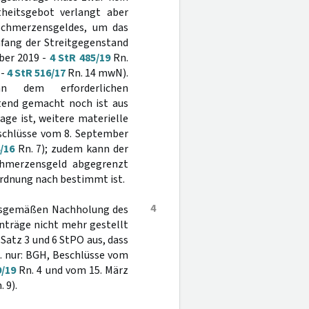
heitsgebot verlangt aber
Schmerzensgeldes, um das
mfang der Streitgegenstand
mber 2019 -
4 StR 485/19
Rn.
 -
4 StR 516/17
Rn. 14 mwN).
an dem erforderlichen
ltend gemacht noch ist aus
age ist, weitere materielle
eschlüsse vom 8. September
/16
Rn. 7); zudem kann der
chmerzensgeld abgegrenzt
ordnung nach bestimmt ist.
4
ungsgemäßen Nachholung des
nträge nicht mehr gestellt
 Satz 3 und 6 StPO aus, dass
l. nur: BGH, Beschlüsse vom
9/19
Rn. 4 und vom 15. März
 9).