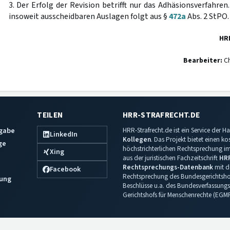
3. Der Erfolg der Revision betrifft nur das Adhäsionsverfahren
insoweit ausscheidbaren Auslagen folgt aus §
472a
Abs. 2 StPO.
HR
Bearbeiter:
Ch
TEILEN
HRR-STRAFRECHT.DE
sgabe
HRR-Strafrecht.de ist ein Service der
LinkedIn
Kollegen
. Das Projekt bietet einen k
ge
höchstrichterlichen Rechtsprechung im 
Xing
aus der juristischen Fachzeitschrift
HR
Rechtsprechungs-Datenbank
mit de
Facebook
Rechtsprechung des Bundesgerichtshof
ung
Beschlüsse u.a. des Bundesverfassungs
Gerichtshofs für Menschenrechte (EGM
Impressum
·
Datenschutz