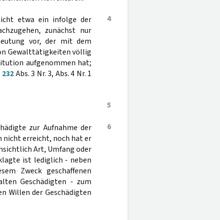
4
 nicht etwa ein infolge der
nachzugehen, zunächst nur
beutung vor, der mit dem
on Gewalttätigkeiten völlig
stitution aufgenommen hat;
§
232
Abs. 3 Nr. 3, Abs. 4 Nr. 1
5
6
chädigte zur Aufnahme der
h nicht erreicht, noch hat er
nsichtlich Art, Umfang oder
lagte ist lediglich - neben
esem Zweck geschaffenen
 alten Geschädigten - zum
n Willen der Geschädigten