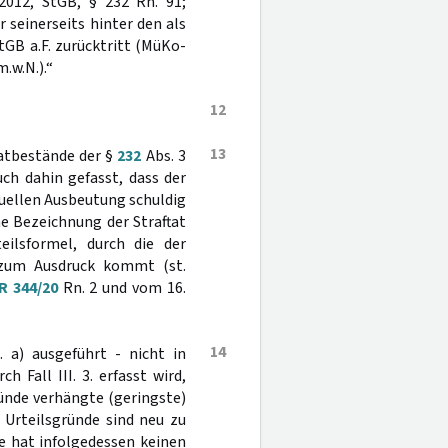
 2012, StGB, § 232 Rn. 91;
r seinerseits hinter den als
 StGB a.F. zurücktritt (MüKo-
m.w.N.).“
12
13
tatbestände der §
232
Abs. 3
ch dahin gefasst, dass der
uellen Ausbeutung schuldig
he Bezeichnung der Straftat
eilsformel, durch die der
zum Ausdruck kommt (st.
R 344/20
Rn. 2 und vom 16.
14
1. a) ausgeführt - nicht in
Fall III. 3. erfasst wird,
gründe verhängte (geringste)
er Urteilsgründe sind neu zu
e hat infolgedessen keinen