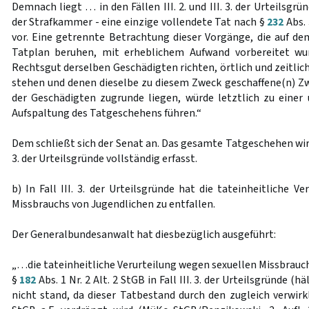
Demnach liegt … in den Fällen III. 2. und III. 3. der Urteilsg
der Strafkammer - eine einzige vollendete Tat nach §
232
Abs. 
vor. Eine getrennte Betrachtung dieser Vorgänge, die auf d
Tatplan beruhen, mit erheblichem Aufwand vorbereitet wu
Rechtsgut derselben Geschädigten richten, örtlich und zeit
stehen und denen dieselbe zu diesem Zweck geschaffene(n) Zw
der Geschädigten zugrunde liegen, würde letztlich zu einer 
Aufspaltung des Tatgeschehens führen.“
Dem schließt sich der Senat an. Das gesamte Tatgeschehen wird 
3. der Urteilsgründe vollständig erfasst.
b) In Fall III. 3. der Urteilsgründe hat die tateinheitliche V
Missbrauchs von Jugendlichen zu entfallen.
Der Generalbundesanwalt hat diesbezüglich ausgeführt:
„…die tateinheitliche Verurteilung wegen sexuellen Missbrau
§
182
Abs. 1 Nr. 2 Alt. 2 StGB in Fall III. 3. der Urteilsgründe (
nicht stand, da dieser Tatbestand durch den zugleich verwir