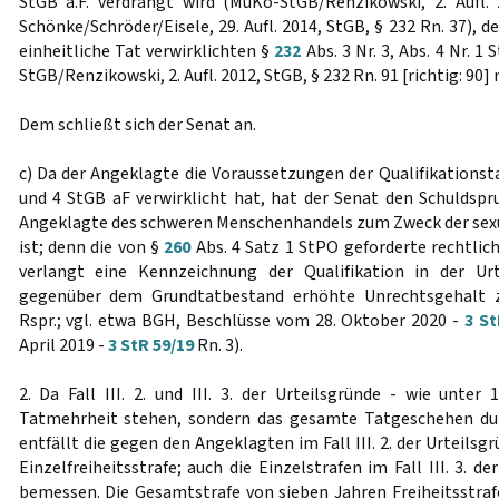
StGB a.F. verdrängt wird (MüKo-StGB/Renzikowski, 2. Aufl.
Schönke/Schröder/Eisele, 29. Aufl. 2014, StGB, § 232 Rn. 37), de
einheitliche Tat verwirklichten §
232
Abs. 3 Nr. 3, Abs. 4 Nr. 1
StGB/Renzikowski, 2. Aufl. 2012, StGB, § 232 Rn. 91 [richtig: 90] 
Dem schließt sich der Senat an.
c) Da der Angeklagte die Voraussetzungen der Qualifikations
und 4 StGB aF verwirklicht hat, hat der Senat den Schuldspru
Angeklagte des schweren Menschenhandels zum Zweck der sex
ist; denn die von §
260
Abs. 4 Satz 1 StPO geforderte rechtlic
verlangt eine Kennzeichnung der Qualifikation in der Urt
gegenüber dem Grundtatbestand erhöhte Unrechtsgehalt 
Rspr.; vgl. etwa BGH, Beschlüsse vom 28. Oktober 2020 -
3 St
April 2019 -
3 StR 59/19
Rn. 3).
2. Da Fall III. 2. und III. 3. der Urteilsgründe - wie unter 
Tatmehrheit stehen, sondern das gesamte Tatgeschehen durch 
entfällt die gegen den Angeklagten im Fall III. 2. der Urteils
Einzelfreiheitsstrafe; auch die Einzelstrafen im Fall III. 3. d
bemessen. Die Gesamtstrafe von sieben Jahren Freiheitsstraf