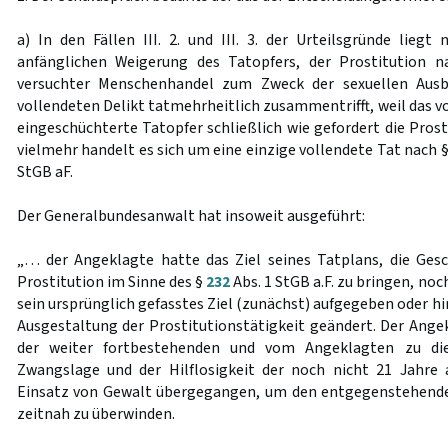
a) In den Fällen III. 2. und III. 3. der Urteilsgründe liegt
anfänglichen Weigerung des Tatopfers, der Prostitution 
versuchter Menschenhandel zum Zweck der sexuellen Aus
vollendeten Delikt tatmehrheitlich zusammentrifft, weil das v
eingeschüchterte Tatopfer schließlich wie gefordert die Pro
vielmehr handelt es sich um eine einzige vollendete Tat nach 
StGB aF.
Der Generalbundesanwalt hat insoweit ausgeführt:
„… der Angeklagte hatte das Ziel seines Tatplans, die Ges
Prostitution im Sinne des §
232
Abs. 1 StGB a.F. zu bringen, noc
sein ursprünglich gefasstes Ziel (zunächst) aufgegeben oder hi
Ausgestaltung der Prostitutionstätigkeit geändert. Der Angek
der weiter fortbestehenden und vom Angeklagten zu di
Zwangslage und der Hilflosigkeit der noch nicht 21 Jahre
Einsatz von Gewalt übergegangen, um den entgegenstehende
zeitnah zu überwinden.