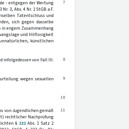
7
ründe - entgegen der Wertung
3 Nr. 3, Abs. 4 Nr. 1 StGB a.F.
emselben Tatentschluss und
rden, sich gegen dasselbe
lich in engem Zusammenhang
angslage und Hilflosigkeit
unnatürlichen, künstlichen
8
infolgedessen von Fall III.
9
erurteilung wegen sexuellen
10
11
chs von Jugendlichen gemäß
hält) rechtlicher Nachprüfung
klichten §
232
Abs. 1 Satz 2