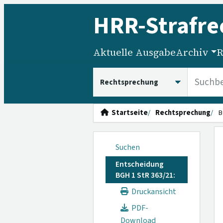
HRR
-Strafre
Aktuelle Ausgabe
Archiv
R
HRRS durchsuchen
Startseite
Rechtsprechung
B
Suchen
Entscheidung
BGH 1 StR 363/21:
Druckansicht
PDF-
Download