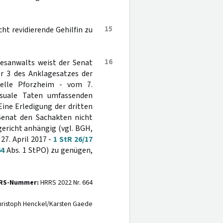
15
cht revidierende Gehilfin zu
16
desanwalts weist der Senat
er 3 des Anklagesatzes der
stelle Pforzheim - vom 7.
ssuale Taten umfassenden
Eine Erledigung der dritten
enat den Sachakten nicht
ericht anhängig (vgl. BGH,
7. April 2017 -
1 StR 26/17
64
Abs. 1 StPO) zu genügen,
RS-Nummer:
HRRS 2022 Nr. 664
ristoph Henckel/Karsten Gaede