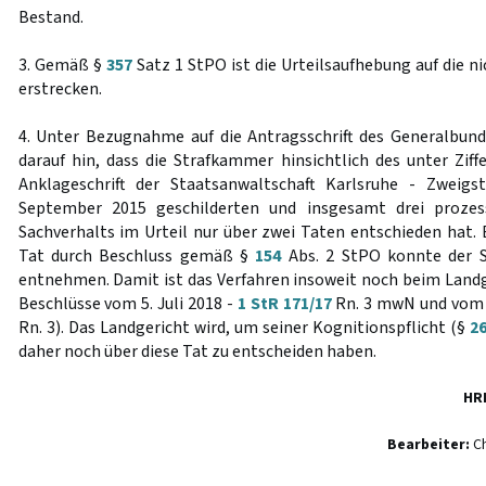
Bestand.
3. Gemäß §
357
Satz 1 StPO ist die Urteilsaufhebung auf die ni
erstrecken.
4. Unter Bezugnahme auf die Antragsschrift des Generalbun
darauf hin, dass die Strafkammer hinsichtlich des unter Ziff
Anklageschrift der Staatsanwaltschaft Karlsruhe - Zweig
September 2015 geschilderten und insgesamt drei proze
Sachverhalts im Urteil nur über zwei Taten entschieden hat. 
Tat durch Beschluss gemäß §
154
Abs. 2 StPO konnte der S
entnehmen. Damit ist das Verfahren insoweit noch beim Landg
Beschlüsse vom 5. Juli 2018 -
1 StR 171/17
Rn. 3 mwN und vom 2
Rn. 3). Das Landgericht wird, um seiner Kognitionspflicht (§
2
daher noch über diese Tat zu entscheiden haben.
HR
Bearbeiter:
Ch