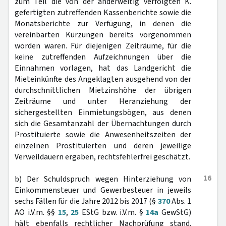
zum Teil die von der anderweitig verfolgten K.
gefertigten zutreffenden Kassenberichte sowie die
Monatsberichte zur Verfügung, in denen die
vereinbarten Kürzungen bereits vorgenommen
worden waren. Für diejenigen Zeiträume, für die
keine zutreffenden Aufzeichnungen über die
Einnahmen vorlagen, hat das Landgericht die
Mieteinkünfte des Angeklagten ausgehend von der
durchschnittlichen Mietzinshöhe der übrigen
Zeiträume und unter Heranziehung der
sichergestellten Einmietungsbögen, aus denen
sich die Gesamtanzahl der Übernachtungen durch
Prostituierte sowie die Anwesenheitszeiten der
einzelnen Prostituierten und deren jeweilige
Verweildauern ergaben, rechtsfehlerfrei geschätzt.
16
b) Der Schuldspruch wegen Hinterziehung von
Einkommensteuer und Gewerbesteuer in jeweils
sechs Fällen für die Jahre 2012 bis 2017 (§
370
Abs. 1
AO i.V.m. §§
15
,
25
EStG bzw. i.V.m. §
14a
GewStG)
hält ebenfalls rechtlicher Nachprüfung stand.