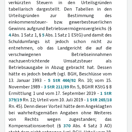
verkürzten Steuern in den Urteilsgründen
tabellarisch dargestellt. Den Tabellen in den
Urteilsgründen zur Bestimmung des
einkommensteuer- bzw. gewerbesteuerlichen
Gewinns aufgrund Betriebsvermögensvergleichs (§
4
Abs. 1 Satz 1, §
5
Abs. 1 Satz 1 EStG) und damit des
Schuldumfangs ist jedoch schon nicht zu
entnehmen, ob das Landgericht die auf die
verschwiegenen Betriebseinnahmen
nachzuentrichtende Umsatzsteuer als
Betriebsausgabe in Abzug gebracht hat. Dessen
hätte es jedoch bedurft (vgl. BGH, Beschlüsse vom
13. Januar 1993 -
5 StR 466/92
Rn. 10; vom 15.
November 1989 -
3 StR 211/89
Rn. 5, BGHR KStG § 8
Ermittlung 1 und vom 17. September 2019 -
1 StR
379/19
Rn. 12; Urteil vom 10. Juli 2019 -
1 StR 265/18
Rn. 45). Denn dieser Vorteil hätte dem Angeklagten
bei wahrheitsgemäßen Angaben ohne Weiteres
von Rechts wegen zugestanden; das
Kompensationsverbot (§
370
Abs. 4 Satz 3 AO)