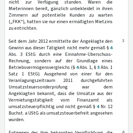
nicht zur Verfügung standen. Waren die
Mieterinnen bereit, gänzlich unbekleidet in ihren
Zimmern auf potentielle Kunden zu warten
(„FKK“), hatten sie nur einen ermäßigten Mietzins
zu entrichten.
3
Seit dem Jahr 2012 ermittelte der Angeklagte den
Gewinn aus dieser Tätigkeit nicht mehr gemäß §
4
Abs. 3 EStG durch eine Einnahme-Überschuss-
Rechnung, sondern auf der Grundlage eines
Betriebsvermögensvergleichs (§
4
Abs. 1, §
5
Abs. 1
Satz 1 EStG). Ausgehend von einer für den
Veranlagungszeitraum 2011 durchgeführten
Umsatzsteuersonderprüfung war dem
Angeklagten bekannt, dass die Umsätze aus der
Vermietungstätigkeit vom Finanzamt als
umsatzsteuerpflichtig und nicht gemäß §
4
Nr. 12
Buchst. a UStG als umsatzsteuerbefreit angesehen
wurden.
4
Entgegen der ihm bekannten Verpflichtung, die