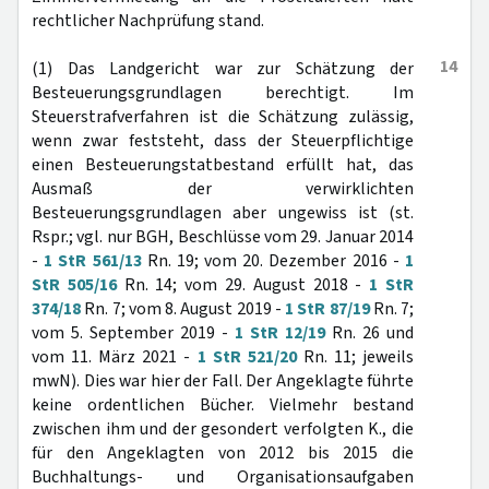
rechtlicher Nachprüfung stand.
14
(1) Das Landgericht war zur Schätzung der
Besteuerungsgrundlagen berechtigt. Im
Steuerstrafverfahren ist die Schätzung zulässig,
wenn zwar feststeht, dass der Steuerpflichtige
einen Besteuerungstatbestand erfüllt hat, das
Ausmaß der verwirklichten
Besteuerungsgrundlagen aber ungewiss ist (st.
Rspr.; vgl. nur BGH, Beschlüsse vom 29. Januar 2014
-
1 StR 561/13
Rn. 19; vom 20. Dezember 2016 -
1
StR 505/16
Rn. 14; vom 29. August 2018 -
1 StR
374/18
Rn. 7; vom 8. August 2019 -
1 StR 87/19
Rn. 7;
vom 5. September 2019 -
1 StR 12/19
Rn. 26 und
vom 11. März 2021 -
1 StR 521/20
Rn. 11; jeweils
mwN). Dies war hier der Fall. Der Angeklagte führte
keine ordentlichen Bücher. Vielmehr bestand
zwischen ihm und der gesondert verfolgten K., die
für den Angeklagten von 2012 bis 2015 die
Buchhaltungs- und Organisationsaufgaben