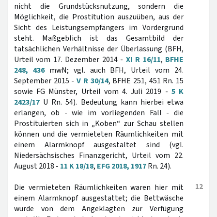
nicht die Grundstücksnutzung, sondern die
Möglichkeit, die Prostitution auszuüben, aus der
Sicht des Leistungsempfängers im Vordergrund
steht. Maßgeblich ist das Gesamtbild der
tatsächlichen Verhältnisse der Überlassung (BFH,
Urteil vom 17. Dezember 2014 -
XI R 16/11
,
BFHE
248, 436
mwN; vgl. auch BFH, Urteil vom 24.
September 2015 -
V R 30/14
, BFHE 251, 451 Rn. 15
sowie FG Münster, Urteil vom 4. Juli 2019 -
5 K
2423/17
U Rn. 54). Bedeutung kann hierbei etwa
erlangen, ob - wie im vorliegenden Fall - die
Prostituierten sich in „Koben“ zur Schau stellen
können und die vermieteten Räumlichkeiten mit
einem Alarmknopf ausgestaltet sind (vgl.
Niedersächsisches Finanzgericht, Urteil vom 22.
August 2018 -
11 K 18/18
,
EFG 2018, 1917
Rn. 24).
12
Die vermieteten Räumlichkeiten waren hier mit
einem Alarmknopf ausgestattet; die Bettwäsche
wurde von dem Angeklagten zur Verfügung