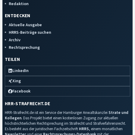
Redaktion
ENTDECKEN
Aktuelle Ausgabe
HRRS-Beiträge suchen
Archiv
Rechtsprechung
TEILEN
LinkedIn
Xing
Facebook
HRR-STRAFRECHT.DE
HRR-Strafrecht.de ist ein Service der Hamburger Anwaltskanzlei
Strate und
Kollegen
. Das Projekt bietet einen kostenlosen Zugang zur aktuellen
höchstrichterlichen Rechtsprechung im Strafrecht und Strafverfahrensrecht.
Es besteht aus der juristischen Fachzeitschrift
HRRS
, einem monatlichen
Newsletter
und einer
Rechtsprechungs-Datenbank
mit der