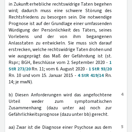
in Zukunft erhebliche rechtswidrige Taten begehen
wird; dadurch muss eine schwere Störung des
Rechtsfriedens zu besorgen sein. Die notwendige
Prognose ist auf der Grundlage einer umfassenden
Würdigung der Persönlichkeit des Täters, seines
Vorlebens und der von ihm begangenen
Anlasstaten zu entwickeln. Sie muss sich darauf
erstrecken, welche rechtswidrige Taten drohen und
wie ausgeprägt das Maß der Gefährdung ist (st.
Rspr.; BGH, Beschlüsse vom 2. September 2020 -
1
StR 273/20
Rn. 11; vom 6. August 2020 -
1 StR 93/20
Rn. 10 und vom 15. Januar 2015 -
4 StR 419/14
Rn.
14; je mwN).
4
b) Diesen Anforderungen wird das angefochtene
Urteil weder zum symptomatischen
Zusammenhang (dazu unter aa) noch zur
Gefährlichkeitsprognose (dazu unter bb) gerecht.
5
aa) Zwar ist die Diagnose einer Psychose aus dem