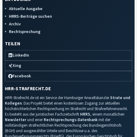
Aktuelle Ausgabe
HRRS-Beiträge suchen
Archiv
Rechtsprechung
TEILEN
LinkedIn
Xing
Facebook
HRR-STRAFRECHT.DE
HRR-Strafrecht.de ist ein Service der Hamburger Anwaltskanzlei
Strate und
Kollegen
. Das Projekt bietet einen kostenlosen Zugang zur aktuellen
höchstrichterlichen Rechtsprechung im Strafrecht und Strafverfahrensrecht.
Es besteht aus der juristischen Fachzeitschrift
HRRS
, einem monatlichen
Newsletter
und einer
Rechtsprechungs-Datenbank
mit der
vollständigen strafrechtlichen Rechtsprechung des Bundesgerichtshofs
(BGH) und ausgewählter Urteile und Beschlüsse u.a. des
Bundesverfassungsgerichts (BVerfG), des Europäischen Gerichtshofs für