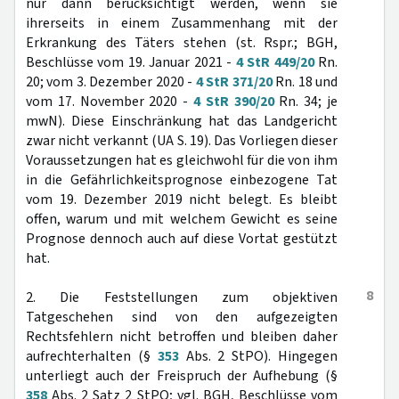
nur dann berücksichtigt werden, wenn sie
ihrerseits in einem Zusammenhang mit der
Erkrankung des Täters stehen (st. Rspr.; BGH,
Beschlüsse vom 19. Januar 2021 -
4 StR 449/20
Rn.
20; vom 3. Dezember 2020 -
4 StR 371/20
Rn. 18 und
vom 17. November 2020 -
4 StR 390/20
Rn. 34; je
mwN). Diese Einschränkung hat das Landgericht
zwar nicht verkannt (UA S. 19). Das Vorliegen dieser
Voraussetzungen hat es gleichwohl für die von ihm
in die Gefährlichkeitsprognose einbezogene Tat
vom 19. Dezember 2019 nicht belegt. Es bleibt
offen, warum und mit welchem Gewicht es seine
Prognose dennoch auch auf diese Vortat gestützt
hat.
8
2. Die Feststellungen zum objektiven
Tatgeschehen sind von den aufgezeigten
Rechtsfehlern nicht betroffen und bleiben daher
aufrechterhalten (§
353
Abs. 2 StPO). Hingegen
unterliegt auch der Freispruch der Aufhebung (§
358
Abs. 2 Satz 2 StPO; vgl. BGH, Beschlüsse vom