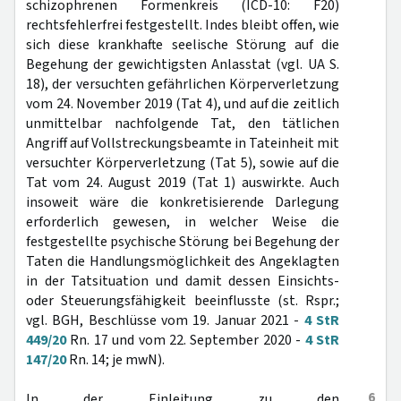
schizophrenen Formenkreis (ICD-10: F20)
rechtsfehlerfrei festgestellt. Indes bleibt offen, wie
sich diese krankhafte seelische Störung auf die
Begehung der gewichtigsten Anlasstat (vgl. UA S.
18), der versuchten gefährlichen Körperverletzung
vom 24. November 2019 (Tat 4), und auf die zeitlich
unmittelbar nachfolgende Tat, den tätlichen
Angriff auf Vollstreckungsbeamte in Tateinheit mit
versuchter Körperverletzung (Tat 5), sowie auf die
Tat vom 24. August 2019 (Tat 1) auswirkte. Auch
insoweit wäre die konkretisierende Darlegung
erforderlich gewesen, in welcher Weise die
festgestellte psychische Störung bei Begehung der
Taten die Handlungsmöglichkeit des Angeklagten
in der Tatsituation und damit dessen Einsichts-
oder Steuerungsfähigkeit beeinflusste (st. Rspr.;
vgl. BGH, Beschlüsse vom 19. Januar 2021 -
4 StR
449/20
Rn. 17 und vom 22. September 2020 -
4 StR
147/20
Rn. 14; je mwN).
6
In der Einleitung zu den