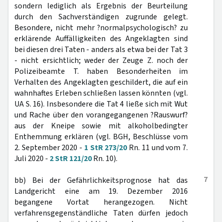
sondern lediglich als Ergebnis der Beurteilung
durch den Sachverständigen zugrunde gelegt.
Besondere, nicht mehr ?normalpsychologisch? zu
erklärende Auffälligkeiten des Angeklagten sind
bei diesen drei Taten - anders als etwa bei der Tat 3
- nicht ersichtlich; weder der Zeuge Z. noch der
Polizeibeamte T. haben Besonderheiten im
Verhalten des Angeklagten geschildert, die auf ein
wahnhaftes Erleben schließen lassen könnten (vgl.
UA S. 16). Insbesondere die Tat 4 ließe sich mit Wut
und Rache über den vorangegangenen ?Rauswurf?
aus der Kneipe sowie mit alkoholbedingter
Enthemmung erklären (vgl. BGH, Beschlüsse vom
2. September 2020 -
1 StR 273/20
Rn. 11 und vom 7.
Juli 2020 -
2 StR 121/20
Rn. 10).
7
bb) Bei der Gefährlichkeitsprognose hat das
Landgericht eine am 19. Dezember 2016
begangene Vortat herangezogen. Nicht
verfahrensgegenständliche Taten dürfen jedoch