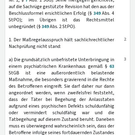
Nr. 1, §
7
Abs. 1 JGG). Seine hiergegen gerichtete,
auf die Sachrüge gestützte Revision hat den aus der
Beschlussformel ersichtlichen Erfolg (§
349
Abs. 4
StPO); im Übrigen ist das Rechtsmittel
unbegründet (§
349
Abs. 2 StPO).
2
1. Der Maßregelausspruch hält sachlichrechtlicher
Nachprüfung nicht stand:
3
a) Die grundsätzlich unbefristete Unterbringung in
einem psychiatrischen Krankenhaus gemäß §
63
StGB ist eine außerordentlich belastende
Maßnahme, die besonders gravierend in die Rechte
des Betroffenen eingreift. Sie darf daher nur dann
angeordnet werden, wenn zweifelsfrei feststeht,
dass der Täter bei Begehung der Anlasstaten
aufgrund eines psychischen Defekts schuldunfähig
oder vermindert schuldfähig war und die
Tatbegehung auf diesem Zustand beruht. Daneben
muss es überwiegend wahrscheinlich sein, dass der
Betroffene infolge seines fortdauernden Zustandes