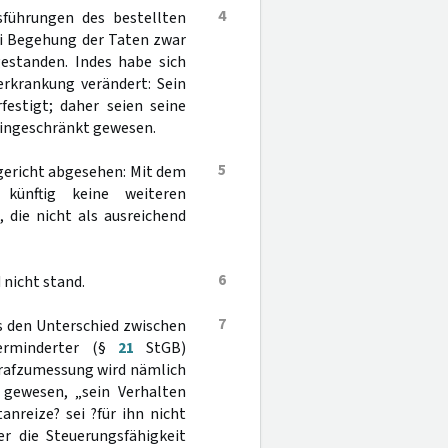
4
sführungen des bestellten
ei Begehung der Taten zwar
estanden. Indes habe sich
erkrankung verändert: Sein
festigt; daher seien seine
eingeschränkt gewesen.
5
gericht abgesehen: Mit dem
künftig keine weiteren
 die nicht als ausreichend
6
 nicht stand.
7
s den Unterschied zwischen
erminderter (§
21
StGB)
trafzumessung wird nämlich
 gewesen, „sein Verhalten
nreize? sei ?für ihn nicht
er die Steuerungsfähigkeit