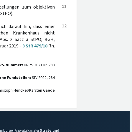
11
stellungen zum objektiven
 StPO).
12
ich darauf hin, dass einer
chen Krankenhaus nicht
bs. 2 Satz 3 StPO; BGH,
ruar 2019 -
3 StR 479/18
Rn.
RS-Nummer:
HRRS 2021 Nr. 783
rne Fundstellen:
StV 2022, 284
ristoph Henckel/Karsten Gaede
 Hamburger Anwaltskanzlei
Strate und