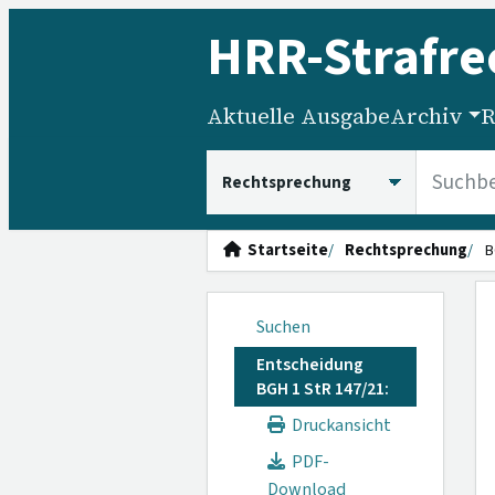
HRR
-Strafre
Aktuelle Ausgabe
Archiv
R
HRRS durchsuchen
Startseite
Rechtsprechung
B
Suchen
Entscheidung
BGH 1 StR 147/21:
Druckansicht
PDF-
Download