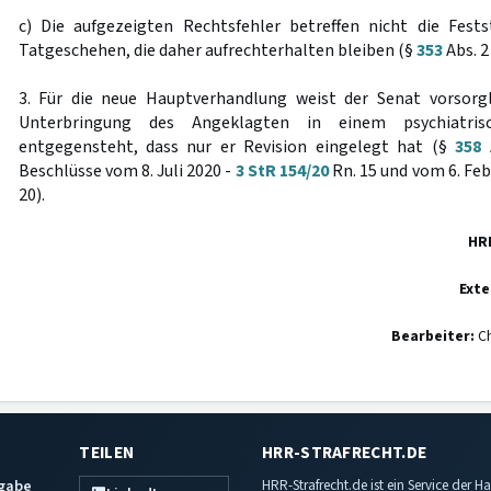
c) Die aufgezeigten Rechtsfehler betreffen nicht die Fest
Tatgeschehen, die daher aufrechterhalten bleiben (§
353
Abs. 2
3. Für die neue Hauptverhandlung weist der Senat vorsorgl
Unterbringung des Angeklagten in einem psychiatris
entgegensteht, dass nur er Revision eingelegt hat (§
358
A
Beschlüsse vom 8. Juli 2020 -
3 StR 154/20
Rn. 15 und vom 6. Feb
20).
HR
Exte
Bearbeiter:
Ch
TEILEN
HRR-STRAFRECHT.DE
sgabe
HRR-Strafrecht.de ist ein Service der