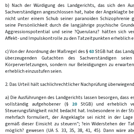
b) Nach der Würdigung des Landgerichts, das sich den Au
Sachverständigen angeschlossen hat, habe der Angeklagte b
nicht unter einem Schub seiner paranoiden Schizophrenie g
seine Persönlichkeit durch die langjährige psychische Grund
Aggressionspotential und seine ?Querulanz? hätten sich ver
Affekt- und Impulskontrolle zu den Tatzeitpunkten erheblich 
c) Von der Anordnung der Maßregel des §
63
StGB hat das Land
überzeugenden Gutachten des Sachverständigen seien 
Körperverletzungen, sondern nur Beleidigungen zu erwarten,
erheblich einzustufen seien.
2. Das Urteil hält sachlichrechtlicher Nachprüfung überwiegend
a) Die Ausführungen des Landgerichts lassen besorgen, dass e
vollständig aufgehobener (§
20
StGB) und erheblich v
Steuerungsfähigkeit nicht bedacht hat. Insbesondere in der S
mehrfach formuliert, der Angeklagte sei nicht in der Lage
gemäß dieser Einsicht zu steuern"; ?ein Widerstehen der Tata
möglich? gewesen (UA S. 33, 35, 38, 41, 45). Dann wäre ab