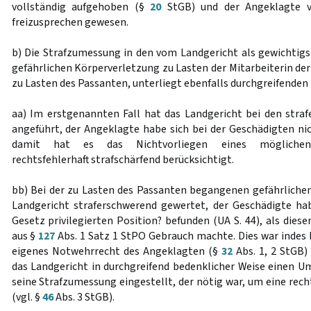
vollständig aufgehoben (§
20
StGB) und der Angeklagte v
freizusprechen gewesen.
b) Die Strafzumessung in den vom Landgericht als gewichtigs
gefährlichen Körperverletzung zu Lasten der Mitarbeiterin de
zu Lasten des Passanten, unterliegt ebenfalls durchgreifenden
aa) Im erstgenannten Fall hat das Landgericht bei den str
angeführt, der Angeklagte habe sich bei der Geschädigten nic
damit hat es das Nichtvorliegen eines möglichen 
rechtsfehlerhaft strafschärfend berücksichtigt.
bb) Bei der zu Lasten des Passanten begangenen gefährliche
Landgericht straferschwerend gewertet, der Geschädigte hab
Gesetz privilegierten Position? befunden (UA S. 44), als die
aus §
127
Abs. 1 Satz 1 StPO Gebrauch machte. Dies war indes b
eigenes Notwehrrecht des Angeklagten (§
32
Abs. 1, 2 StGB)
das Landgericht in durchgreifend bedenklicher Weise einen U
seine Strafzumessung eingestellt, der nötig war, um eine rech
(vgl. §
46
Abs. 3 StGB).