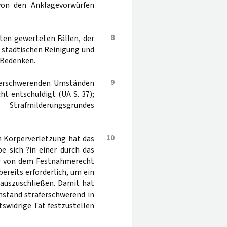
on den Anklagevorwürfen
8
ten gewerteten Fällen, der
r städtischen Reinigung und
 Bedenken.
9
aferschwerenden Umständen
ht entschuldigt (UA S. 37);
Strafmilderungsgrundes
10
n Körperverletzung hat das
e sich ?in einer durch das
ser von dem Festnahmerecht
ereits erforderlich, um ein
 auszuschließen. Damit hat
mstand straferschwerend in
tswidrige Tat festzustellen