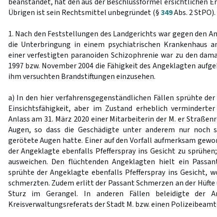
beanstandet, hat den aus der Beschlussformel ersichtlichen Er
Übrigen ist sein Rechtsmittel unbegründet (§
349
Abs. 2 StPO).
1. Nach den Feststellungen des Landgerichts war gegen den A
die Unterbringung in einem psychiatrischen Krankenhaus a
einer verfestigten paranoiden Schizophrenie war zu den dam
1997 bzw. November 2004 die Fähigkeit des Angeklagten aufge
ihm versuchten Brandstiftungen einzusehen.
a) In den hier verfahrensgegenständlichen Fällen sprühte der
Einsichtsfähigkeit, aber im Zustand erheblich verminderte
Anlass am 31. März 2020 einer Mitarbeiterin der M. er Straßenr
Augen, so dass die Geschädigte unter anderem nur noch
gerötete Augen hatte. Einer auf den Vorfall aufmerksam gewor
der Angeklagte ebenfalls Pfefferspray ins Gesicht zu sprühen
ausweichen. Den flüchtenden Angeklagten hielt ein Passan
sprühte der Angeklagte ebenfalls Pfefferspray ins Gesicht, 
schmerzten. Zudem erlitt der Passant Schmerzen an der Hüfte
Sturz im Gerangel. In anderen Fällen beleidigte der A
Kreisverwaltungsreferats der Stadt M. bzw. einen Polizeibeamt