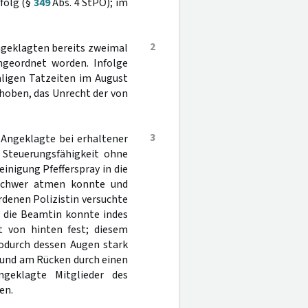
folg (§
349
Abs. 4 StPO); im
2
ngeklagten bereits zweimal
ngeordnet worden. Infolge
aligen Tatzeiten im August
hoben, das Unrecht der von
3
 Angeklagte bei erhaltener
r Steuerungsfähigkeit ohne
einigung Pfefferspray in die
 schwer atmen konnte und
denen Polizistin versuchte
; die Beamtin konnte indes
t von hinten fest; diesem
wodurch dessen Augen stark
 und am Rücken durch einen
ngeklagte Mitglieder des
en.