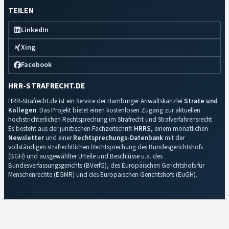
TEILEN
LinkedIn
Xing
Facebook
HRR-STRAFRECHT.DE
HRR-Strafrecht.de ist ein Service der Hamburger Anwaltskanzlei
Strate und
Kollegen
. Das Projekt bietet einen kostenlosen Zugang zur aktuellen
höchstrichterlichen Rechtsprechung im Strafrecht und Strafverfahrensrecht.
Es besteht aus der juristischen Fachzeitschrift
HRRS
, einem monatlichen
Newsletter
und einer
Rechtsprechungs-Datenbank
mit der
vollständigen strafrechtlichen Rechtsprechung des Bundesgerichtshofs
(BGH) und ausgewählter Urteile und Beschlüsse u.a. des
Bundesverfassungsgerichts (BVerfG), des Europäischen Gerichtshofs für
Menschenrechte (EGMR) und des Europäischen Gerichtshofs (EuGH).
Impressum
·
Datenschutz