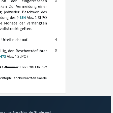
3
ion der eingetretenen
ken. Zur Vermeidung einer
g jedweder Beschwer des
ndung des §
354
Abs. 1 StPO
re Monate der verhängten
vollstreckt gelten.
4
Urteil nicht auf.
5
illig, den Beschwerdeführer
473
Abs. 4 StPO).
RS-Nummer:
HRRS 2021 Nr. 652
ristoph Henckel/Karsten Gaede
 Hamburger Anwaltskanzlei
Strate und