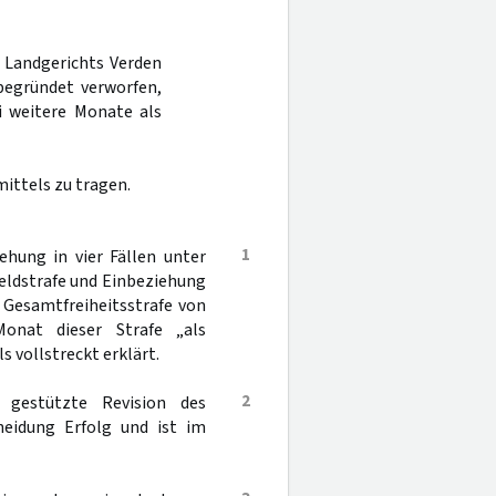
s Landgerichts Verden
begründet verworfen,
i weitere Monate als
ittels zu tragen.
1
hung in vier Fällen unter
eldstrafe und Einbeziehung
 Gesamtfreiheitsstrafe von
onat dieser Strafe „als
 vollstreckt erklärt.
2
 gestützte Revision des
heidung Erfolg und ist im