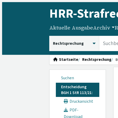
HRR
-Strafre
Aktuelle Ausgabe
Archiv
R
HRRS durchsuchen
Startseite
Rechtsprechung
B
Suchen
Entscheidung
BGH 1 StR 113/21:
Druckansicht
PDF-
Download