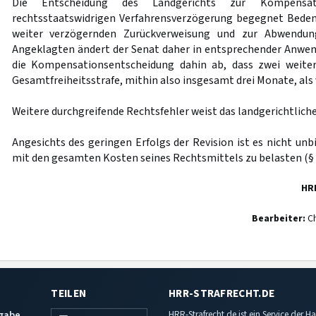
Die Entscheidung des Landgerichts zur Kompensat
rechtsstaatswidrigen Verfahrensverzögerung begegnet Beden
weiter verzögernden Zurückverweisung und zur Abwendun
Angeklagten ändert der Senat daher in entsprechender Anwe
die Kompensationsentscheidung dahin ab, dass zwei weite
Gesamtfreiheitsstrafe, mithin also insgesamt drei Monate, als 
Weitere durchgreifende Rechtsfehler weist das landgerichtliche 
Angesichts des geringen Erfolgs der Revision ist es nicht unb
mit den gesamten Kosten seines Rechtsmittels zu belasten (§
HR
Bearbeiter:
Ch
TEILEN
HRR-STRAFRECHT.DE
sgabe
HRR-Strafrecht.de ist ein Service der