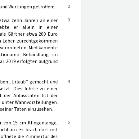
2
 und Wertungen getroffen:
3
t etwa zehn Jahren an einer
ebte er allein in einer
 als Gärtner etwa 200 Euro
inem Leben zurechtgekommen
m verordneten Medikamente
ationären Behandlung im
uar 2019 erfolgten aufgrund
4
aben „Urlaub“ gemacht und
etzt. Dies führte zu einer
 der Anlasstaten litt der
 unter Wahnvorstellungen.
 seiner Taten einzusehen.
5
r von 15 cm Klingenlänge,
achbarn. Er brach dort mit
 öffnete die Zimmertür des