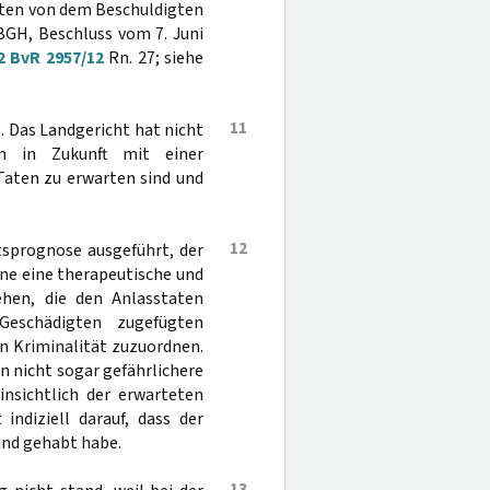
Taten von dem Beschuldigten
BGH, Beschluss vom 7. Juni
2 BvR 2957/12
Rn. 27; siehe
11
. Das Landgericht hat nicht
en in Zukunft mit einer
Taten zu erwarten sind und
12
tsprognose ausgeführt, der
ne eine therapeutische und
hen, die den Anlasstaten
eschädigten zugefügten
n Kriminalität zuzuordnen.
n nicht sogar gefährlichere
nsichtlich der erwarteten
ndiziell darauf, dass der
and gehabt habe.
13