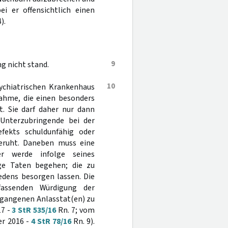
 er offensichtlich einen
).
9
g nicht stand.
10
sychiatrischen Krankenhaus
ahme, die einen besonders
t. Sie darf daher nur dann
 Unterzubringende bei der
fekts schuldunfähig oder
beruht. Daneben muss eine
er werde infolge seines
ige Taten begehen; die zu
dens besorgen lassen. Die
assenden Würdigung der
begangenen Anlasstat(en) zu
17 -
3 StR 535/16
Rn. 7; vom
er 2016 -
4 StR 78/16
Rn. 9).