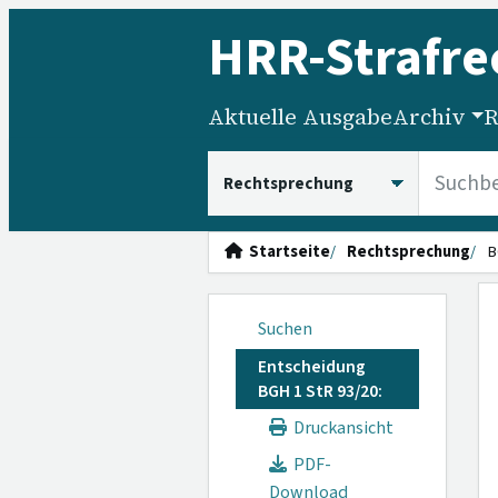
HRR
-Strafre
Aktuelle Ausgabe
Archiv
R
HRRS durchsuchen
Startseite
Rechtsprechung
B
Suchen
Entscheidung
BGH 1 StR 93/20:
Druckansicht
PDF-
Download