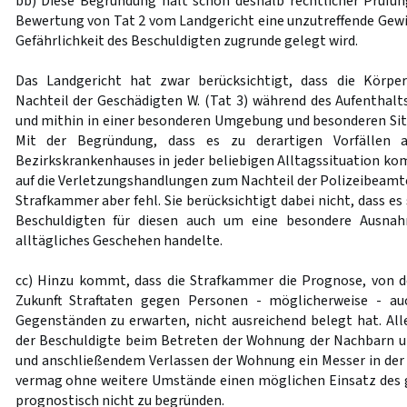
bb) Diese Begründung hält schon deshalb rechtlicher Prüfung
Bewertung von Tat 2 vom Landgericht eine unzutreffende Gewi
Gefährlichkeit des Beschuldigten zugrunde gelegt wird.
Das Landgericht hat zwar berücksichtigt, dass die Körpe
Nachteil der Geschädigten W. (Tat 3) während des Aufenthalt
und mithin in einer besonderen Umgebung und besonderen Situa
Mit der Begründung, dass es zu derartigen Vorfällen 
Bezirkskrankenhauses in jeder beliebigen Alltagssituation ko
auf die Verletzungshandlungen zum Nachteil der Polizeibeamten
Strafkammer aber fehl. Sie berücksichtigt dabei nicht, dass es
Beschuldigten für diesen auch um eine besondere Ausnahm
alltägliches Geschehen handelte.
cc) Hinzu kommt, dass die Strafkammer die Prognose, von d
Zukunft Straftaten gegen Personen - möglicherweise - a
Gegenständen zu erwarten, nicht ausreichend belegt hat. Al
der Beschuldigte beim Betreten der Wohnung der Nachbarn u
und anschließendem Verlassen der Wohnung ein Messer in der 
vermag ohne weitere Umstände einen möglichen Einsatz des 
prognostisch nicht zu begründen.