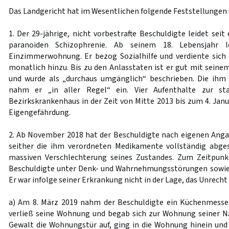
Das Landgericht hat im Wesentlichen folgende Feststellungen
1. Der 29-jährige, nicht vorbestrafte Beschuldigte leidet sei
paranoiden Schizophrenie. Ab seinem 18. Lebensjahr l
Einzimmerwohnung. Er bezog Sozialhilfe und verdiente sich
monatlich hinzu. Bis zu den Anlasstaten ist er gut mit se
und wurde als „durchaus umgänglich“ beschrieben. Die ih
nahm er „in aller Regel“ ein. Vier Aufenthalte zur st
Bezirkskrankenhaus in der Zeit von Mitte 2013 bis zum 4. Jan
Eigengefährdung.
2. Ab November 2018 hat der Beschuldigte nach eigenen Ang
seither die ihm verordneten Medikamente vollständig abges
massiven Verschlechterung seines Zustandes. Zum Zeitpunkt
Beschuldigte unter Denk- und Wahrnehmungsstörungen sowie
Er war infolge seiner Erkrankung nicht in der Lage, das Unrecht
a) Am 8. März 2019 nahm der Beschuldigte ein Küchenmesse
verließ seine Wohnung und begab sich zur Wohnung seiner N
Gewalt die Wohnungstür auf, ging in die Wohnung hinein und