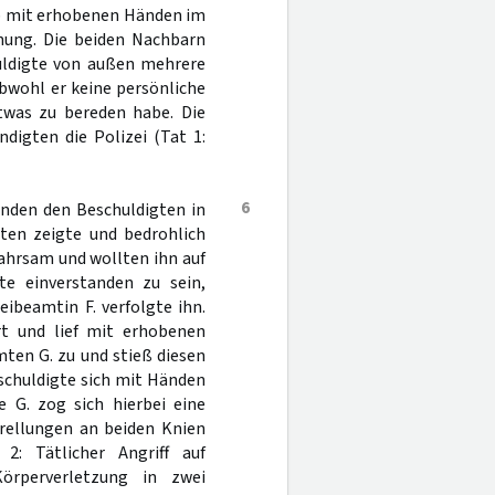
eb mit erhobenen Händen im
nung. Die beiden Nachbarn
uldigte von außen mehrere
bwohl er keine persönliche
twas zu bereden habe. Die
digten die Polizei (Tat 1:
6
anden den Beschuldigten in
iten zeigte und bedrohlich
ahrsam und wollten ihn auf
gte einverstanden zu sein,
ibeamtin F. verfolgte ihn.
rt und lief mit erhobenen
ten G. zu und stieß diesen
schuldigte sich mit Händen
 G. zog sich hierbei eine
Prellungen an beiden Knien
: Tätlicher Angriff auf
Körperverletzung in zwei