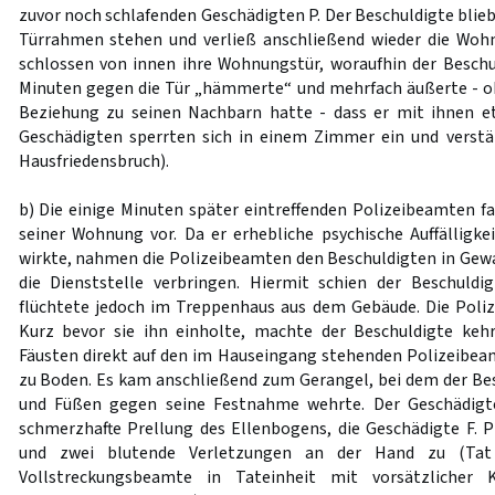
zuvor noch schlafenden Geschädigten P. Der Beschuldigte bli
Türrahmen stehen und verließ anschließend wieder die Woh
schlossen von innen ihre Wohnungstür, woraufhin der Besch
Minuten gegen die Tür „hämmerte“ und mehrfach äußerte - o
Beziehung zu seinen Nachbarn hatte - dass er mit ihnen e
Geschädigten sperrten sich in einem Zimmer ein und verstän
Hausfriedensbruch).
b) Die einige Minuten später eintreffenden Polizeibeamten f
seiner Wohnung vor. Da er erhebliche psychische Auffälligke
wirkte, nahmen die Polizeibeamten den Beschuldigten in Gew
die Dienststelle verbringen. Hiermit schien der Beschuldi
flüchtete jedoch im Treppenhaus aus dem Gebäude. Die Polize
Kurz bevor sie ihn einholte, machte der Beschuldigte keh
Fäusten direkt auf den im Hauseingang stehenden Polizeibeam
zu Boden. Es kam anschließend zum Gerangel, bei dem der Be
und Füßen gegen seine Festnahme wehrte. Der Geschädigte
schmerzhafte Prellung des Ellenbogens, die Geschädigte F. 
und zwei blutende Verletzungen an der Hand zu (Tat 2
Vollstreckungsbeamte in Tateinheit mit vorsätzlicher 