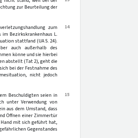
 nicht stand, weil bei der
chtung zur Beurteilung der
14
rverletzungshandlung zum
s im Bezirkskrankenhaus L.
tion stattfand (UA S. 24).
aber auch außerhalb des
mmen könne und sie hierbei
 abstellt (Tat 2), geht die
 sich bei der Festnahme des
esituation, nicht jedoch
15
em Beschuldigten seien in
uch unter Verwendung von
lein aus dem Umstand, dass
nd Öffnen einer Zimmertür
Hand mit sich geführt hat,
gefährlichen Gegenstandes