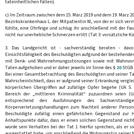
tateinheitlichen Fällen).
c) Im Zeitraum zwischen dem 15. März 2019 und dem 19. März 2
Bezirkskrankenhaus L. der Mitpatientin W., von der er sich verm
fühlte, eine Ohrfeige und schlug ihr anschließend mit der Fau
nicht nur unerhebliche Schmerzen erlitt (Tat 3: vorsätzliche K
3. Das Landgericht ist - sachverständig beraten - dav
Einsichtsfähigkeit des Beschuldigten aufgrund der bestehende
mit Denk- und Wahrnehmungsstörungen sowie mit Wahnvors
Taten aufgehoben und er daher jeweils im Sinne des §
20
StGB 
Bei einer Gesamtbetrachtung des Beschuldigten und seiner Ta
Wahrscheinlichkeit, dass er aufgrund seiner Erkrankung vergl
körperlichen Übergriffen auf zufällige Opfer begehe (UA S. 
Bereich der „mittleren Kriminalität“ zuzuordnen seien (U
entsprechend den Ausführungen des Sachverständig
Körperverletzungshandlungen zum Nachteil anderer Person
Beschuldigte zufällig einen gefährlichen Gegenstand zur
Anhaltspunkte dafür, dass er einen solchen Gegenstand nicht 
würde sein Verhalten bei der Tat 1 hierfür sprechen, als er 
ausgestattet habe, um anschließend die Wohnungstür seiner