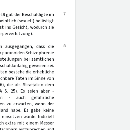
7
019 gab der Beschuldigte im
eintlich (sexuell) belästigt
st ins Gesicht, wodurch sie
örperverletzung).
8
on ausgegangen, dass die
n paranoiden Schizophrenie
tellungen bei sämtlichen
schuldunfähig gewesen sei.
ten bestehe die erhebliche
eichbare Taten im Sinne von
6), die als Straftaten dem
A S. 25). Es seien aber -
en - auch gefährliche
en zu erwarten, wenn der
 Hand habe. Es gäbe keine
einsetzen würde. Indiziell
sich extra mit einem Messer
 Nachbarn aufzubrechen und