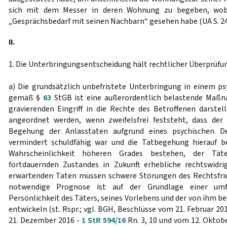
sich mit dem Messer in deren Wohnung zu begeben, wobei
„Gesprächsbedarf mit seinen Nachbarn“ gesehen habe (UA S. 24
II.
1. Die Unterbringungsentscheidung hält rechtlicher Überprüfun
a) Die grundsätzlich unbefristete Unterbringung in einem p
gemäß §
63
StGB ist eine außerordentlich belastende Maßn
gravierenden Eingriff in die Rechte des Betroffenen darstell
angeordnet werden, wenn zweifelsfrei feststeht, dass der
Begehung der Anlasstaten aufgrund eines psychischen De
vermindert schuldfähig war und die Tatbegehung hierauf 
Wahrscheinlichkeit höheren Grades bestehen, der Tät
fortdauernden Zustandes in Zukunft erhebliche rechtswidr
erwartenden Taten müssen schwere Störungen des Rechtsfrie
notwendige Prognose ist auf der Grundlage einer umf
Persönlichkeit des Täters, seines Vorlebens und der von ihm 
entwickeln (st. Rspr.; vgl. BGH, Beschlüsse vom 21. Februar 20
21. Dezember 2016 -
1 StR 594/16
Rn. 3, 10 und vom 12. Oktob