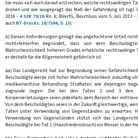
Sie muss sich auch darauf erstrecken, welche rechtswidrigen 
drohen und wie ausgeprägt das Maß der Gefährdung ist (vgl. 
2016 -
4 StR 79/16
Rn. 6; BVerfG, Beschluss vom 5. Juli 2013 -
auch
BT-Drucks. 18/7244, S. 23
).
b) Diesen Anforderungen genügt das angefochtene Urteil nicht
rechtsfehlerfrei begründet, dass von dem Beschuldigt
Wahrscheinlichkeit höheren Grades erhebliche rechtswidrige 
er deshalb für die Allgemeinheit gefährlich ist.
aa) Das Landgericht hat zur Begründung seiner Gefährlichkei
Beschuldigte werde mit hoher Wahrscheinlichkeit zukünftig oh
medikamentöse Behandlung Straftaten wie diejenigen bege
zugrunde liegen. Die bei den Taten 2 und 3 den G
Körperverletzungen seien jedenfalls dem Bereich der mittlere
Von dem Beschuldigten seien in der Zukunft gleichwertige, wen
Taten unter Verwendung von Gegenständen zu erwarten. Hi
Verwendung von Gegenständen stützt sich das Landgericht i
Beschuldigte bei Tat 1 (Hausfriedensbruch) ein Messer in der H