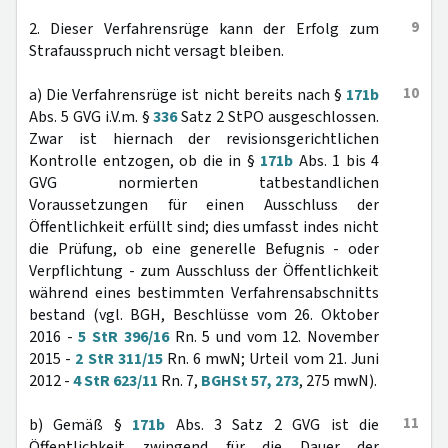
9
2. Dieser Verfahrensrüge kann der Erfolg zum
Strafausspruch nicht versagt bleiben.
10
a) Die Verfahrensrüge ist nicht bereits nach §
171b
Abs. 5 GVG i.V.m. §
336
Satz 2 StPO ausgeschlossen.
Zwar ist hiernach der revisionsgerichtlichen
Kontrolle entzogen, ob die in §
171b
Abs. 1 bis 4
GVG normierten tatbestandlichen
Voraussetzungen für einen Ausschluss der
Öffentlichkeit erfüllt sind; dies umfasst indes nicht
die Prüfung, ob eine generelle Befugnis - oder
Verpflichtung - zum Ausschluss der Öffentlichkeit
während eines bestimmten Verfahrensabschnitts
bestand (vgl. BGH, Beschlüsse vom 26. Oktober
2016 -
5 StR 396/16
Rn. 5 und vom 12. November
2015 -
2 StR 311/15
Rn. 6 mwN; Urteil vom 21. Juni
2012 -
4 StR 623/11
Rn. 7,
BGHSt 57, 273
, 275 mwN).
11
b) Gemäß §
171b
Abs. 3 Satz 2 GVG ist die
Öffentlichkeit zwingend für die Dauer der