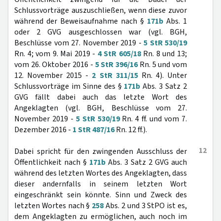
Schlussvorträge auszuschließen, wenn diese zuvor
während der Beweisaufnahme nach §
171b
Abs. 1
oder 2 GVG ausgeschlossen war (vgl. BGH,
Beschlüsse vom 27. November 2019 -
5 StR 530/19
Rn. 4; vom 9. Mai 2019 -
4 StR 605/18
Rn. 8 und 13;
vom 26. Oktober 2016 -
5 StR 396/16
Rn. 5 und vom
12. November 2015 -
2 StR 311/15
Rn. 4). Unter
Schlussvorträge im Sinne des §
171b
Abs. 3 Satz 2
GVG fällt dabei auch das letzte Wort des
Angeklagten (vgl. BGH, Beschlüsse vom 27.
November 2019 -
5 StR 530/19
Rn. 4 ff. und vom 7.
Dezember 2016 -
1 StR 487/16
Rn. 12 ff.).
12
Dabei spricht für den zwingenden Ausschluss der
Öffentlichkeit nach §
171b
Abs. 3 Satz 2 GVG auch
während des letzten Wortes des Angeklagten, dass
dieser andernfalls in seinem letzten Wort
eingeschränkt sein könnte. Sinn und Zweck des
letzten Wortes nach §
258
Abs. 2 und 3 StPO ist es,
dem Angeklagten zu ermöglichen, auch noch im