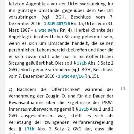
letzten Augenblick vor der Urteilsverkündung für
ihn günstige Umstände gegenüber dem Gericht
vorzubringen (vgl. BGH, Beschluss vom 7.
Dezember 2016 -
1 StR 487/16
Rn. 15; Urteil vom 31.
März 1987 -
1 StR 94/87
Rn. 4). Hierbei könnte der
Angeklagte in öffentlicher Sitzung gehemmt sein,
wenn es sich um Umstände handelt, die seinen
persönlichen Lebensbereich betreffen und über die
er sich zuvor nicht oder nur in nichtöffentlicher
Sitzung geäußert hat. Dies soll §
171b
Abs. 3 Satz 2
GVG jedoch gerade verhindern (vgl. BGH, Beschluss
vom 7. Dezember 2016 -
1 StR 487/16
Rn. 15).
13
c) Nachdem die Öffentlichkeit während der
Vernehmung der Zeugin Ö. und für die Dauer der
Beweisaufnahme über die Ergebnisse der PKW-
Innenraumüberwachung gemäß §
171b
Abs. 1 und 3
GVG ausgeschlossen war, stellt es sich als
Verletzung der zwingenden Verfahrensregelung
des §
171b
Abs. 3 Satz 2 GVG dar, dass die