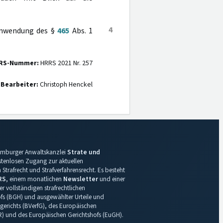
4
 Anwendung des §
465
Abs. 1
RS-Nummer:
HRRS 2021 Nr. 257
Bearbeiter:
Christoph Henckel
 Hamburger Anwaltskanzlei
Strate und
ostenlosen Zugang zur aktuellen
Strafrecht und Strafverfahrensrecht. Es besteht
RS
, einem monatlichen
Newsletter
und einer
r vollständigen strafrechtlichen
s (BGH) und ausgewählter Urteile und
gerichts (BVerfG), des Europäischen
R) und des Europäischen Gerichtshofs (EuGH).