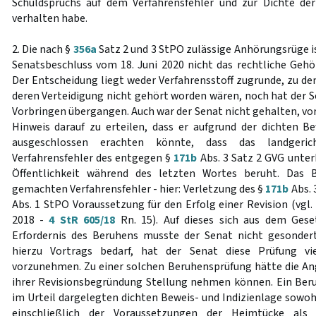
Schuldspruchs auf dem Verfahrensfehler und zur Dichte der
verhalten habe.
2. Die nach §
356a
Satz 2 und 3 StPO zulässige Anhörungsrüge is
Senatsbeschluss vom 18. Juni 2020 nicht das rechtliche Gehör
Der Entscheidung liegt weder Verfahrensstoff zugrunde, zu de
deren Verteidigung nicht gehört worden wären, noch hat der S
Vorbringen übergangen. Auch war der Senat nicht gehalten, vo
Hinweis darauf zu erteilen, dass er aufgrund der dichten Be
ausgeschlossen erachten könnte, dass das landgeric
Verfahrensfehler des entgegen §
171b
Abs. 3 Satz 2 GVG unter
Öffentlichkeit während des letzten Wortes beruht. Das
gemachten Verfahrensfehler - hier: Verletzung des §
171b
Abs. 
Abs. 1 StPO Voraussetzung für den Erfolg einer Revision (vgl
2018 -
4 StR 605/18
Rn. 15). Auf dieses sich aus dem Ges
Erfordernis des Beruhens musste der Senat nicht gesonder
hierzu Vortrags bedarf, hat der Senat diese Prüfung 
vorzunehmen. Zu einer solchen Beruhensprüfung hätte die An
ihrer Revisionsbegründung Stellung nehmen können. Ein Ber
im Urteil dargelegten dichten Beweis- und Indizienlage sowoh
einschließlich der Voraussetzungen der Heimtücke als