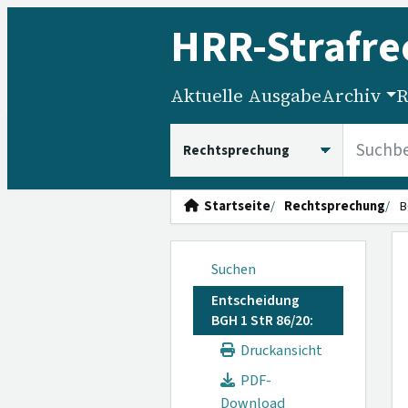
HRR
-Strafre
Aktuelle Ausgabe
Archiv
R
HRRS durchsuchen
Startseite
Rechtsprechung
B
Suchen
Entscheidung
BGH 1 StR 86/20:
Druckansicht
PDF-
Download