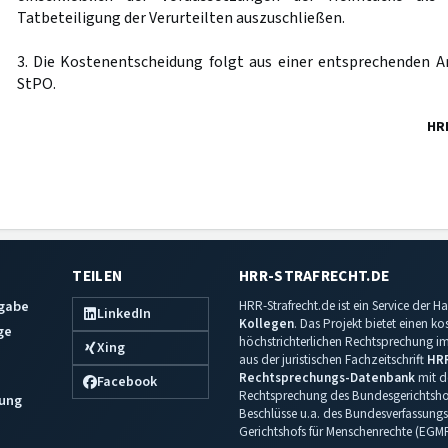
Tatbeteiligung der Verurteilten auszuschließen.
3. Die Kostenentscheidung folgt aus einer entsprechenden
StPO.
HR
TEILEN
HRR-STRAFRECHT.DE
sgabe
HRR-Strafrecht.de ist ein Service der
LinkedIn
Kollegen
. Das Projekt bietet einen k
ge
höchstrichterlichen Rechtsprechung im 
Xing
aus der juristischen Fachzeitschrift
HR
Rechtsprechungs-Datenbank
mit de
Facebook
Rechtsprechung des Bundesgerichtshof
ung
Beschlüsse u.a. des Bundesverfassungs
Gerichtshofs für Menschenrechte (EGM