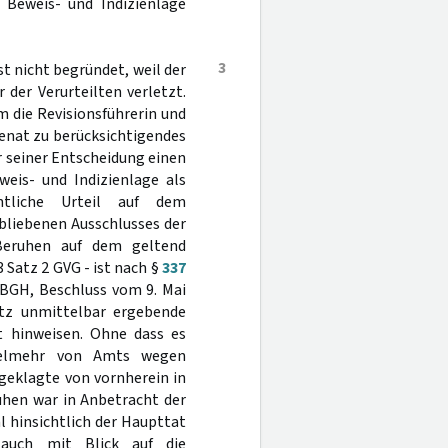
 Beweis- und Indizienlage
3
t nicht begründet, weil der
 der Verurteilten verletzt.
m die Revisionsführerin und
enat zu berücksichtigendes
r seiner Entscheidung einen
weis- und Indizienlage als
htliche Urteil auf dem
bliebenen Ausschlusses der
 Beruhen auf dem geltend
3 Satz 2 GVG - ist nach §
337
. BGH, Beschluss vom 9. Mai
etz unmittelbar ergebende
t hinweisen. Ohne dass es
vielmehr von Amts wegen
geklagte von vornherein in
uhen war in Anbetracht der
l hinsichtlich der Haupttat
 auch mit Blick auf die