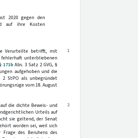
gust 2020 gegen den
d auf ihre Kosten
1
 Verurteilte betrifft, mit
fehlerhaft unterbliebenen
(§
171b
Abs. 3 Satz 2 GVG, §
lungen aufgehoben und die
 2 StPO als unbegründet
nhörungsrüge vom 18. August
2
auf die dichte Beweis- und
ndgerichtlichen Urteils auf
ht sie geltend, der Senat
hört worden sei, weil sich
ur Frage des Beruhens des