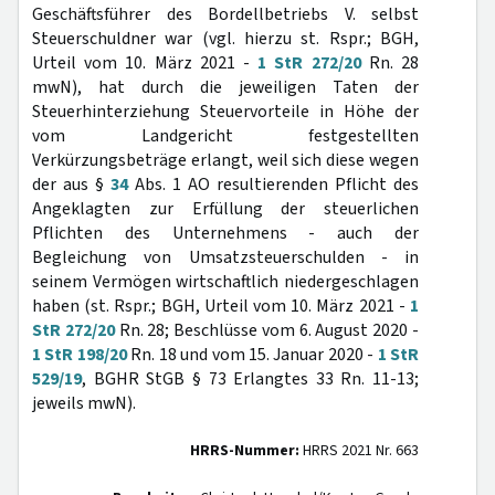
Geschäftsführer des Bordellbetriebs V. selbst
Steuerschuldner war (vgl. hierzu st. Rspr.; BGH,
Urteil vom 10. März 2021 -
1 StR 272/20
Rn. 28
mwN), hat durch die jeweiligen Taten der
Steuerhinterziehung Steuervorteile in Höhe der
vom Landgericht festgestellten
Verkürzungsbeträge erlangt, weil sich diese wegen
der aus §
34
Abs. 1 AO resultierenden Pflicht des
Angeklagten zur Erfüllung der steuerlichen
Pflichten des Unternehmens - auch der
Begleichung von Umsatzsteuerschulden - in
seinem Vermögen wirtschaftlich niedergeschlagen
haben (st. Rspr.; BGH, Urteil vom 10. März 2021 -
1
StR 272/20
Rn. 28; Beschlüsse vom 6. August 2020 -
1 StR 198/20
Rn. 18 und vom 15. Januar 2020 -
1 StR
529/19
, BGHR StGB § 73 Erlangtes 33 Rn. 11-13;
jeweils mwN).
HRRS-Nummer:
HRRS 2021 Nr. 663