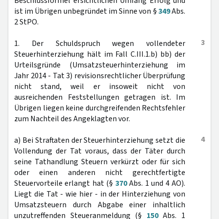
Beschlussformel ersichtlichen Umfang Erfolg und
ist im Übrigen unbegründet im Sinne von §
349
Abs.
2 StPO.
3
1. Der Schuldspruch wegen vollendeter
Steuerhinterziehung hält im Fall C.III.1.b) bb) der
Urteilsgründe (Umsatzsteuerhinterziehung im
Jahr 2014 - Tat 3) revisionsrechtlicher Überprüfung
nicht stand, weil er insoweit nicht von
ausreichenden Feststellungen getragen ist. Im
Übrigen liegen keine durchgreifenden Rechtsfehler
zum Nachteil des Angeklagten vor.
4
a) Bei Straftaten der Steuerhinterziehung setzt die
Vollendung der Tat voraus, dass der Täter durch
seine Tathandlung Steuern verkürzt oder für sich
oder einen anderen nicht gerechtfertigte
Steuervorteile erlangt hat (§
370
Abs. 1 und 4 AO).
Liegt die Tat - wie hier - in der Hinterziehung von
Umsatzsteuern durch Abgabe einer inhaltlich
unzutreffenden Steueranmeldung (§
150
Abs. 1