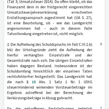
(Tat 3; Umsatzsteuer 2014). Da offen bleibt, ob das
Finanzamt dem in der fristgerecht eingereichten
Umsatzsteuerjahreserklärung errechneten
Erstattungsanspruch zugestimmt hat (UA S. 27),
ist eine Beurteilung, ob - wie das Landgericht
angenommen hat - auch in diesem Falle
Tatvollendung eingetreten ist, nicht möglich.
6
2. Die Aufhebung des Schuldspruchs im Fall C.III.1.b)
bb) der Urteilsgründe zieht die Aufhebung der
hierfür verhängten Einzelstrafe und der
Gesamtstrafe nach sich. Die übrigen Einzelstrafen
haben dagegen Bestand. Insbesondere ist der
Schuldumfang hinsichtlich der einzelnen Taten
rechtsfehlerfrei festgestellt. Das Landgericht hat
die nach §
15
Abs. 1 Satz 1 Nr. 1 UStG
steuermindernd wirkenden Vorsteuerbeträge im
Ergebnis zutreffend bei der Berechnung der
Verkürzungsbeträge in Abzug gebracht.
7
Da die getroffenen Feststellungen lediglich