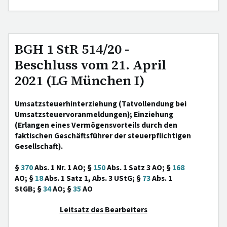
BGH 1 StR 514/20 -
Beschluss vom 21. April
2021 (LG München I)
Umsatzsteuerhinterziehung (Tatvollendung bei
Umsatzsteuervoranmeldungen); Einziehung
(Erlangen eines Vermögensvorteils durch den
faktischen Geschäftsführer der steuerpflichtigen
Gesellschaft).
§
370
Abs. 1 Nr. 1 AO; §
150
Abs. 1 Satz 3 AO; §
168
AO; §
18
Abs. 1 Satz 1, Abs. 3 UStG; §
73
Abs. 1
StGB; §
34
AO; §
35
AO
Leitsatz des Bearbeiters