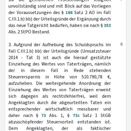
unvollständig sind und mit Blick auf das Vorliegen
der Voraussetzungen des §
168
Satz 2 AO im Fall
C.III.1.b) bb) der Urteilsgründe der Ergänzung durch
das neue Tatgericht bedürfen, haben sie nach §
353
Abs. 2 StPO Bestand.
8
3. Aufgrund der Aufhebung des Schuldspruchs im
Fall C.III.1.b) bb) der Urteilsgründe (Umsatzsteuer
2014 - Tat 3) ist auch die hierauf gestützte
Einziehung des Wertes von Taterträgen, nämlich
der in diesem Fall in Rede stehenden
Steuerersparnis in Höhe von 510.790,78 €,
aufzuheben. Die weitergehende Anordnung der
Einziehung des Wertes von Taterträgen erweist
sich dagegen als rechtsfehlerfrei, weil dem
Angeklagten durch die abgeurteilten Taten ein
entsprechender wirtschaftlich messbarer und
daher nach §
73
Abs. 1, §
73c
Satz 1 StGB
abzuschöpfender Steuervorteil entstanden ist.
Dem Angeklagten, der als faktischer