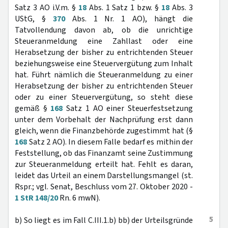
Satz 3 AO i.V.m. §
18
Abs. 1 Satz 1 bzw. §
18
Abs. 3
UStG, §
370
Abs. 1 Nr. 1 AO), hängt die
Tatvollendung davon ab, ob die unrichtige
Steueranmeldung eine Zahllast oder eine
Herabsetzung der bisher zu entrichtenden Steuer
beziehungsweise eine Steuervergütung zum Inhalt
hat. Führt nämlich die Steueranmeldung zu einer
Herabsetzung der bisher zu entrichtenden Steuer
oder zu einer Steuervergütung, so steht diese
gemäß §
168
Satz 1 AO einer Steuerfestsetzung
unter dem Vorbehalt der Nachprüfung erst dann
gleich, wenn die Finanzbehörde zugestimmt hat (§
168
Satz 2 AO). In diesem Falle bedarf es mithin der
Feststellung, ob das Finanzamt seine Zustimmung
zur Steueranmeldung erteilt hat. Fehlt es daran,
leidet das Urteil an einem Darstellungsmangel (st.
Rspr.; vgl. Senat, Beschluss vom 27. Oktober 2020 -
1 StR 148/20
Rn. 6 mwN).
5
b) So liegt es im Fall C.III.1.b) bb) der Urteilsgründe