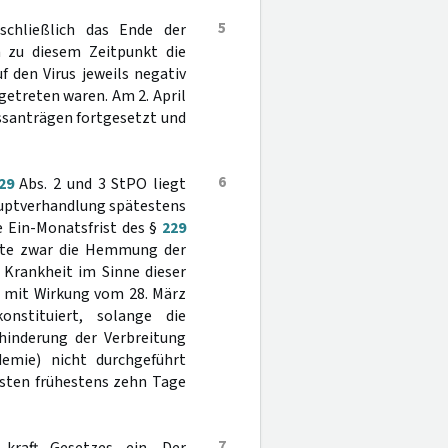
5
chließlich das Ende der
 zu diesem Zeitpunkt die
f den Virus jeweils negativ
etreten waren. Am 2. April
ssanträgen fortgesetzt und
6
29
Abs. 2 und 3 StPO liegt
Hauptverhandlung spätestens
 Ein-Monatsfrist des §
229
onnte zwar die Hemmung der
 Krankheit im Sinne dieser
 mit Wirkung vom 28. März
nstituiert, solange die
inderung der Verbreitung
emie) nicht durchgeführt
isten frühestens zehn Tage
7