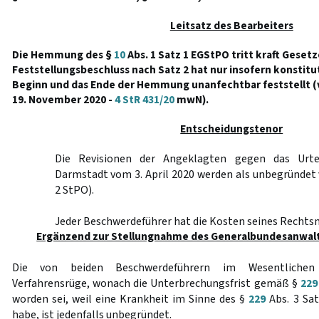
Leitsatz des Bearbeiters
Die Hemmung des §
10
Abs. 1 Satz 1 EGStPO tritt kraft Gesetz
Feststellungsbeschluss nach Satz 2 hat nur insofern konstitu
Beginn und das Ende der Hemmung unanfechtbar feststellt (
19. November 2020 -
4 StR 431/20
mwN).
Entscheidungstenor
Die Revisionen der Angeklagten gegen das Urte
Darmstadt vom 3. April 2020 werden als unbegründet
2 StPO).
Jeder Beschwerdeführer hat die Kosten seines Rechtsm
Ergänzend zur Stellungnahme des Generalbundesanwalt
Die von beiden Beschwerdeführern im Wesentlichen 
Verfahrensrüge, wonach die Unterbrechungsfrist gemäß §
229
worden sei, weil eine Krankheit im Sinne des §
229
Abs. 3 Sat
habe, ist jedenfalls unbegründet.