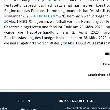
Die Hemmung des §
10
Abs. 1 Satz 1 EGStPO tritt k
Feststellungsbeschluss nach Satz 2 hat nur insofern konstitu
Beginn und das Ende der Hemmung unanfechtbar feststellt (v
November 2020 -
4 StR 431/20
mwN). Demnach war vorliegend -
10
Abs. 1 EGStPO lagen unzweifelhaft vor - die Hemmung der Fri
Gesetzes eingetreten und fand ihr Ende am 29. März 2020. Inn
wurde die Hauptverhandlung am 2. April 2020 fortg
Beschlussfassung des Landgerichts nach dem 28. März 2020, 
die neu eingeführte Vorschrift des §
10
Abs. 1 EGStPO gestützt we
HR
Exte
Bearbeiter:
Ch
TEILEN
HRR-STRAFRECHT.DE
sgabe
HRR-Strafrecht.de ist ein Service der