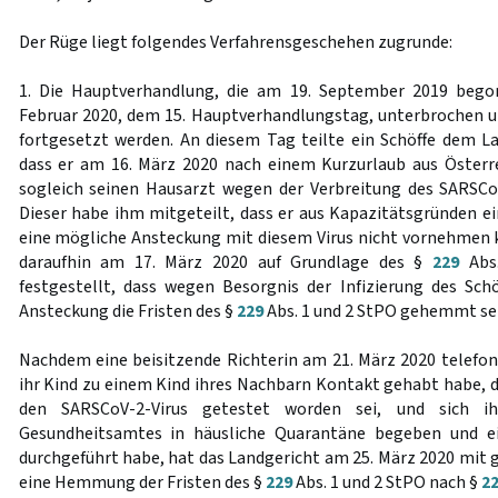
Der Rüge liegt folgendes Verfahrensgeschehen zugrunde:
1. Die Hauptverhandlung, die am 19. September 2019 bego
Februar 2020, dem 15. Hauptverhandlungstag, unterbrochen u
fortgesetzt werden. An diesem Tag teilte ein Schöffe dem La
dass er am 16. März 2020 nach einem Kurzurlaub aus Österr
sogleich seinen Hausarzt wegen der Verbreitung des SARSCo
Dieser habe ihm mitgeteilt, dass er aus Kapazitätsgründen ei
eine mögliche Ansteckung mit diesem Virus nicht vornehmen 
daraufhin am 17. März 2020 auf Grundlage des §
229
Abs.
festgestellt, dass wegen Besorgnis der Infizierung des Sch
Ansteckung die Fristen des §
229
Abs. 1 und 2 StPO gehemmt se
Nachdem eine beisitzende Richterin am 21. März 2020 telefoni
ihr Kind zu einem Kind ihres Nachbarn Kontakt gehabt habe, d
den SARSCoV-2-Virus getestet worden sei, und sich i
Gesundheitsamtes in häusliche Quarantäne begeben und ei
durchgeführt habe, hat das Landgericht am 25. März 2020 mit 
eine Hemmung der Fristen des §
229
Abs. 1 und 2 StPO nach §
2