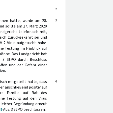
2
3
nnen hatte, wurde am 28.
nd sollte am 17. März 2020
ndgericht telefonisch mit,
eich zurückgekehrt sei und
V-2-Virus aufgesucht habe.
ne Testung im Hinblick auf
könne. Das Landgericht hat
 3 StPO durch Beschluss
öffen und der Gefahr einer
ien.
4
sch mitgeteilt hatte, dass
er anschließend positiv auf
hre Familie auf Rat des
ne Testung auf den Virus
gleicher Begründung erneut
29
Abs. 3 StPO beschlossen.