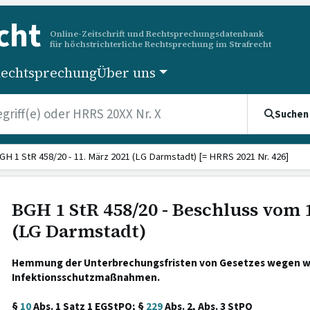
cht
Online-Zeitschrift und Rechtsprechungsdatenbank
für höchstrichterliche Rechtsprechung im Strafrecht
echtsprechung
Über uns
Suchen
GH 1 StR 458/20 - 11. März 2021 (LG Darmstadt) [= HRRS 2021 Nr. 426]
BGH 1 StR 458/20 - Beschluss vom 
(LG Darmstadt)
Hemmung der Unterbrechungsfristen von Gesetzes wegen 
Infektionsschutzmaßnahmen.
§
10
Abs. 1 Satz 1 EGStPO; §
229
Abs. 2, Abs. 3 StPO