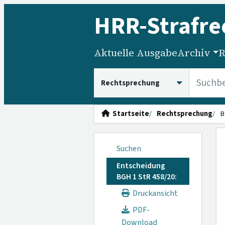
HRR
-Strafre
Aktuelle Ausgabe
Archiv
R
HRRS durchsuchen
Startseite
Rechtsprechung
B
Suchen
Entscheidung
BGH 1 StR 458/20:
Druckansicht
PDF-
Download