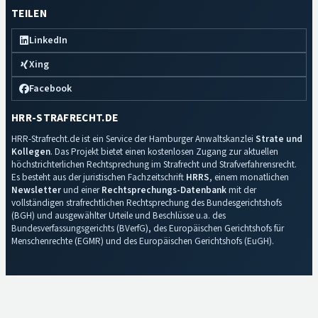
TEILEN
LinkedIn
Xing
Facebook
HRR-STRAFRECHT.DE
HRR-Strafrecht.de ist ein Service der Hamburger Anwaltskanzlei
Strate und
Kollegen
. Das Projekt bietet einen kostenlosen Zugang zur aktuellen
höchstrichterlichen Rechtsprechung im Strafrecht und Strafverfahrensrecht.
Es besteht aus der juristischen Fachzeitschrift
HRRS
, einem monatlichen
Newsletter
und einer
Rechtsprechungs-Datenbank
mit der
vollständigen strafrechtlichen Rechtsprechung des Bundesgerichtshofs
(BGH) und ausgewählter Urteile und Beschlüsse u.a. des
Bundesverfassungsgerichts (BVerfG), des Europäischen Gerichtshofs für
Menschenrechte (EGMR) und des Europäischen Gerichtshofs (EuGH).
Impressum
·
Datenschutz