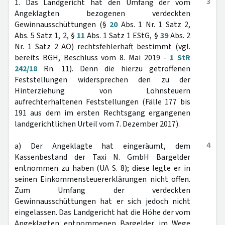
3
1. Das Landgericht hat den Umfang der vom
Angeklagten bezogenen verdeckten
Gewinnausschüttungen (§
20
Abs. 1 Nr. 1 Satz 2,
Abs. 5 Satz 1, 2, §
11
Abs. 1 Satz 1 EStG, §
39
Abs. 2
Nr. 1 Satz 2 AO) rechtsfehlerhaft bestimmt (vgl.
bereits BGH, Beschluss vom 8. Mai 2019 -
1 StR
242/18
Rn. 11). Denn die hierzu getroffenen
Feststellungen widersprechen den zu der
Hinterziehung von Lohnsteuern
aufrechterhaltenen Feststellungen (Fälle 177 bis
191 aus dem im ersten Rechtsgang ergangenen
landgerichtlichen Urteil vom 7. Dezember 2017).
4
a) Der Angeklagte hat eingeräumt, dem
Kassenbestand der Taxi N. GmbH Bargelder
entnommen zu haben (UA S. 8); diese legte er in
seinen Einkommensteuererklärungen nicht offen.
Zum Umfang der verdeckten
Gewinnausschüttungen hat er sich jedoch nicht
eingelassen. Das Landgericht hat die Höhe der vom
Angeklagten entnommenen Bargelder im Wege