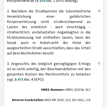
entsprechend ab (§
354
Abs. 1 StPO analog).
4
2. Nachdem die Strafkammer die tateinheitliche
Verwirklichung einer gefährlichen
Körperverletzung nicht straferschwerend zu
Lasten des erheblich - auch einschlägig -
strafrechtlich vorbelasteten Angeklagten in die
Strafzumessung hat einfließen lassen, kann der
Senat auch in Anbetracht der Höhe der
ausgeurteilten Strafe ausschließen, dass das Urteil
auf dem Rechtsfehler beruht.
5
3. Angesichts des lediglich geringfügigen Erfolgs
ist es nicht unbillig, den Beschwerdeführer mit den
gesamten Kosten des Rechtsmittels zu belasten
(vgl. §
473
Abs. 4 StPO).
HRRS-Nummer:
HRRS 2020 Nr. 612
Externe Fundstellen:
NStZ-RR 2020, 212; StV 2021, 118