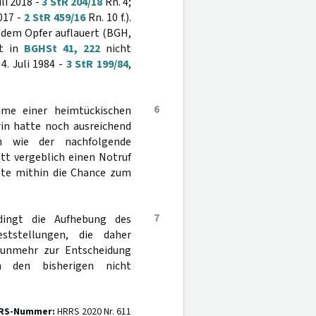
li 2018 -
3 StR 204/18
Rn. 4;
017 -
2 StR 459/16
Rn. 10 f.).
 dem Opfer auflauert (BGH,
it in
BGHSt 41, 222
nicht
4. Juli 1984 -
3 StR 199/84
,
6
me einer heimtückischen
in hatte noch ausreichend
nn wie der nachfolgende
tt vergeblich einen Notruf
tte mithin die Chance zum
7
ingt die Aufhebung des
eststellungen, die daher
unmehr zur Entscheidung
en den bisherigen nicht
RS-Nummer:
HRRS 2020 Nr. 611