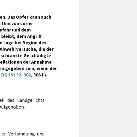
en. Das Opfer kann auch
mithin von vorne
Gefahr und dem
 bleibt, dem Angriff
e Lage bei Beginn des
 Abwehrversuche, die der
eschränkte Geschädigte
tellationen der Annahme
ann gegeben sein, wenn der
.
BGHSt 32, 382
, 386 f.).
eil des Landgerichts
 aufgehoben.
uer Verhandlung und