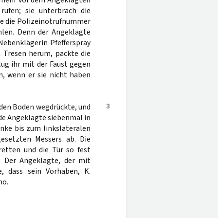
unmehr vor dem Angeklagten
rufen; sie unterbrach die
te die Polizeinotrufnummer
ählen. Denn der Angeklagte
Nebenklägerin Pfefferspray
n Tresen herum, packte die
ug ihr mit der Faust gegen
en, wenn er sie nicht haben
3
 den Boden wegdrückte, und
ende Angeklagte siebenmal in
anke bis zum linkslateralen
esetzten Messers ab. Die
retten und die Tür so fest
. Der Angeklagte, der mit
, dass sein Vorhaben, K.
no.