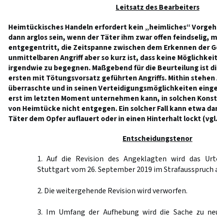
Leitsatz des Bearbeiters
Heimtückisches Handeln erfordert kein „heimliches“ Vorgeh
dann arglos sein, wenn der Täter ihm zwar offen feindselig, 
entgegentritt, die Zeitspanne zwischen dem Erkennen der 
unmittelbaren Angriff aber so kurz ist, dass keine Möglichkeit
irgendwie zu begegnen. Maßgebend für die Beurteilung ist di
ersten mit Tötungsvorsatz geführten Angriffs. Mithin stehen
überraschte und in seinen Verteidigungsmöglichkeiten eing
erst im letzten Moment unternehmen kann, in solchen Kons
von Heimtücke nicht entgegen. Ein solcher Fall kann etwa d
Täter dem Opfer auflauert oder in einen Hinterhalt lockt (vgl
Entscheidungstenor
1. Auf die Revision des Angeklagten wird das Urt
Stuttgart vom 26. September 2019 im Strafausspruch
2. Die weitergehende Revision wird verworfen.
3. Im Umfang der Aufhebung wird die Sache zu ne