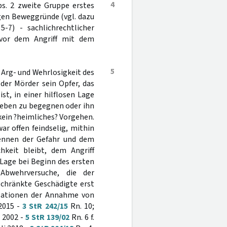
4
s. 2 zweite Gruppe erstes
gen Beweggründe (vgl. dazu
-7) - sachlichrechtlicher
 vor dem Angriff mit dem
5
e Arg- und Wehrlosigkeit des
der Mörder sein Opfer, das
st, in einer hilflosen Lage
Leben zu begegnen oder ihn
ein ?heimliches? Vorgehen.
r offen feindselig, mithin
kennen der Gefahr und dem
hkeit bleibt, dem Angriff
 Lage bei Beginn des ersten
Abwehrversuche, die der
schränkte Geschädigte erst
lationen der Annahme von
2015 -
3 StR 242/15
Rn. 10;
 2002 -
5 StR 139/02
Rn. 6 f.