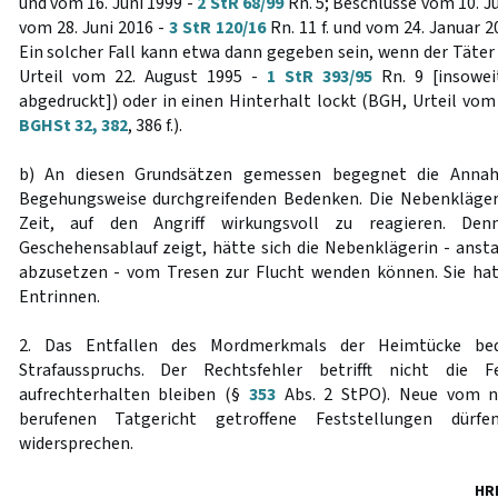
und vom 16. Juni 1999 -
2 StR 68/99
Rn. 5; Beschlüsse vom 10. Ju
vom 28. Juni 2016 -
3 StR 120/16
Rn. 11 f. und vom 24. Januar 2
Ein solcher Fall kann etwa dann gegeben sein, wenn der Täter
Urteil vom 22. August 1995 -
1 StR 393/95
Rn. 9 [insowe
abgedruckt]) oder in einen Hinterhalt lockt (BGH, Urteil vom 
BGHSt 32, 382
, 386 f.).
b) An diesen Grundsätzen gemessen begegnet die Annah
Begehungsweise durchgreifenden Bedenken. Die Nebenkläger
Zeit, auf den Angriff wirkungsvoll zu reagieren. De
Geschehensablauf zeigt, hätte sich die Nebenklägerin - ansta
abzusetzen - vom Tresen zur Flucht wenden können. Sie ha
Entrinnen.
2. Das Entfallen des Mordmerkmals der Heimtücke bed
Strafausspruchs. Der Rechtsfehler betrifft nicht die F
aufrechterhalten bleiben (§
353
Abs. 2 StPO). Neue vom n
berufenen Tatgericht getroffene Feststellungen dürf
widersprechen.
HR