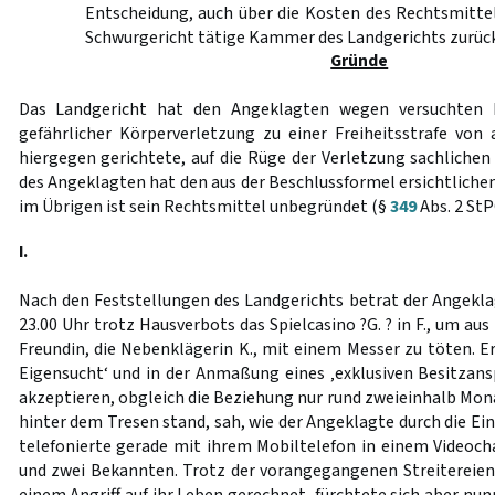
Entscheidung, auch über die Kosten des Rechtsmittel
Schwurgericht tätige Kammer des Landgerichts zurüc
Gründe
Das Landgericht hat den Angeklagten wegen versuchten 
gefährlicher Körperverletzung zu einer Freiheitsstrafe von a
hiergegen gerichtete, auf die Rüge der Verletzung sachlichen
des Angeklagten hat den aus der Beschlussformel ersichtlichen
im Übrigen ist sein Rechtsmittel unbegründet (§
349
Abs. 2 StP
I.
Nach den Feststellungen des Landgerichts betrat der Angekl
23.00 Uhr trotz Hausverbots das Spielcasino ?G. ? in F., um au
Freundin, die Nebenklägerin K., mit einem Messer zu töten. 
Eigensucht‘ und in der Anmaßung eines ‚exklusiven Besitzans
akzeptieren, obgleich die Beziehung nur rund zweieinhalb Mona
hinter dem Tresen stand, sah, wie der Angeklagte durch die Ein
telefonierte gerade mit ihrem Mobiltelefon in einem Videoc
und zwei Bekannten. Trotz der vorangegangenen Streitereien 