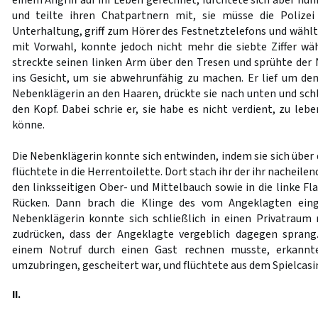
einem Angriff auf ihr Leben gerechnet, fürchtete sich aber n
und teilte ihren Chatpartnern mit, sie müsse die Polizei 
Unterhaltung, griff zum Hörer des Festnetztelefons und wähl
mit Vorwahl, konnte jedoch nicht mehr die siebte Ziffer w
streckte seinen linken Arm über den Tresen und sprühte der 
ins Gesicht, um sie abwehrunfähig zu machen. Er lief um de
Nebenklägerin an den Haaren, drückte sie nach unten und schl
den Kopf. Dabei schrie er, sie habe es nicht verdient, zu leb
könne.
Die Nebenklägerin konnte sich entwinden, indem sie sich über
flüchtete in die Herrentoilette. Dort stach ihr der ihr nacheil
den linksseitigen Ober- und Mittelbauch sowie in die linke Fl
Rücken. Dann brach die Klinge des vom Angeklagten eing
Nebenklägerin konnte sich schließlich in einen Privatraum 
zudrücken, dass der Angeklagte vergeblich dagegen sprang
einem Notruf durch einen Gast rechnen musste, erkannte
umzubringen, gescheitert war, und flüchtete aus dem Spielcasi
II.