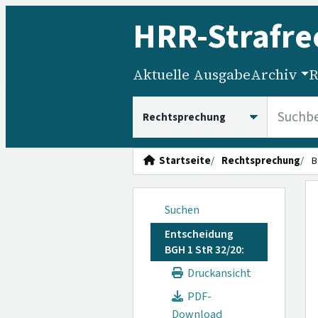
HRR
-Strafre
Aktuelle Ausgabe
Archiv
R
HRRS durchsuchen
Startseite
Rechtsprechung
B
Suchen
Entscheidung
BGH 1 StR 32/20:
Druckansicht
PDF-
Download