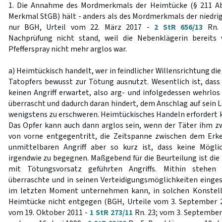
1. Die Annahme des Mordmerkmals der Heimtücke (§ 211 Ab
Merkmal StGB) hält - anders als des Mordmerkmals der niedri
nur BGH, Urteil vom 22. März 2017 -
2 StR 656/13
Rn. 5
Nachprüfung nicht stand, weil die Nebenklägerin bereits
Pfefferspray nicht mehr arglos war.
a) Heimtückisch handelt, wer in feindlicher Willensrichtung di
Tatopfers bewusst zur Tötung ausnutzt. Wesentlich ist, dass 
keinen Angriff erwartet, also arg- und infolgedessen wehrlos i
überrascht und dadurch daran hindert, dem Anschlag auf sein 
wenigstens zu erschweren. Heimtückisches Handeln erfordert k
Das Opfer kann auch dann arglos sein, wenn der Täter ihm zwa
von vorne entgegentritt, die Zeitspanne zwischen dem Er
unmittelbaren Angriff aber so kurz ist, dass keine Möglic
irgendwie zu begegnen. Maßgebend für die Beurteilung ist die
mit Tötungsvorsatz geführten Angriffs. Mithin stehen 
überraschte und in seinen Verteidigungsmöglichkeiten einge
im letzten Moment unternehmen kann, in solchen Konstel
Heimtücke nicht entgegen (BGH, Urteile vom 3. September 
vom 19. Oktober 2011 -
1 StR 273/11
Rn. 23; vom 3. September