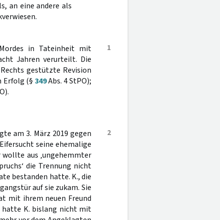
s, an eine andere als
kverwiesen.
1
Mordes in Tateinheit mit
cht Jahren verurteilt. Die
 Rechts gestützte Revision
 Erfolg (§
349
Abs. 4 StPO);
O).
2
agte am 3. März 2019 gegen
s Eifersucht seine ehemalige
Er wollte aus ‚ungehemmter
pruchs‘ die Trennung nicht
te bestanden hatte. K., die
gangstür auf sie zukam. Sie
hat mit ihrem neuen Freund
hatte K. bislang nicht mit