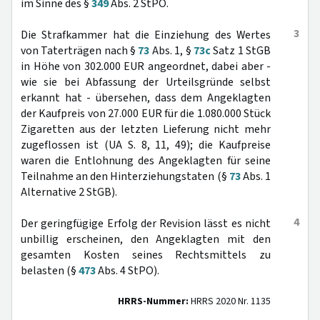
im Sinne des §
349
Abs. 2 StPO.
3
Die Strafkammer hat die Einziehung des Wertes
von Taterträgen nach §
73
Abs. 1, §
73c
Satz 1 StGB
in Höhe von 302.000 EUR angeordnet, dabei aber -
wie sie bei Abfassung der Urteilsgründe selbst
erkannt hat - übersehen, dass dem Angeklagten
der Kaufpreis von 27.000 EUR für die 1.080.000 Stück
Zigaretten aus der letzten Lieferung nicht mehr
zugeflossen ist (UA S. 8, 11, 49); die Kaufpreise
waren die Entlohnung des Angeklagten für seine
Teilnahme an den Hinterziehungstaten (§
73
Abs. 1
Alternative 2 StGB).
4
Der geringfügige Erfolg der Revision lässt es nicht
unbillig erscheinen, den Angeklagten mit den
gesamten Kosten seines Rechtsmittels zu
belasten (§
473
Abs. 4 StPO).
HRRS-Nummer:
HRRS 2020 Nr. 1135