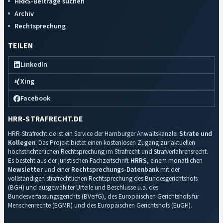
HRRS-Beiträge suchen
Archiv
Rechtsprechung
TEILEN
LinkedIn
Xing
Facebook
HRR-STRAFRECHT.DE
HRR-Strafrecht.de ist ein Service der Hamburger Anwaltskanzlei
Strate und
Kollegen
. Das Projekt bietet einen kostenlosen Zugang zur aktuellen
höchstrichterlichen Rechtsprechung im Strafrecht und Strafverfahrensrecht.
Es besteht aus der juristischen Fachzeitschrift
HRRS
, einem monatlichen
Newsletter
und einer
Rechtsprechungs-Datenbank
mit der
vollständigen strafrechtlichen Rechtsprechung des Bundesgerichtshofs
(BGH) und ausgewählter Urteile und Beschlüsse u.a. des
Bundesverfassungsgerichts (BVerfG), des Europäischen Gerichtshofs für
Menschenrechte (EGMR) und des Europäischen Gerichtshofs (EuGH).