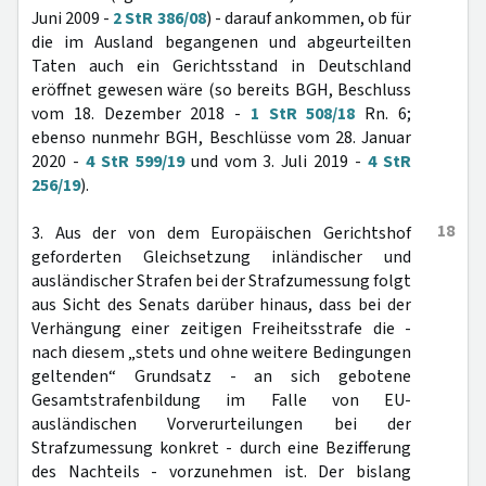
Juni 2009 -
2 StR 386/08
) - darauf ankommen, ob für
die im Ausland begangenen und abgeurteilten
Taten auch ein Gerichtsstand in Deutschland
eröffnet gewesen wäre (so bereits BGH, Beschluss
vom 18. Dezember 2018 -
1 StR 508/18
Rn. 6;
ebenso nunmehr BGH, Beschlüsse vom 28. Januar
2020 -
4 StR 599/19
und vom 3. Juli 2019 -
4 StR
256/19
).
18
3. Aus der von dem Europäischen Gerichtshof
geforderten Gleichsetzung inländischer und
ausländischer Strafen bei der Strafzumessung folgt
aus Sicht des Senats darüber hinaus, dass bei der
Verhängung einer zeitigen Freiheitsstrafe die -
nach diesem „stets und ohne weitere Bedingungen
geltenden“ Grundsatz - an sich gebotene
Gesamtstrafenbildung im Falle von EU-
ausländischen Vorverurteilungen bei der
Strafzumessung konkret - durch eine Bezifferung
des Nachteils - vorzunehmen ist. Der bislang