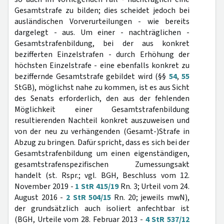
Gesamtstrafe zu bilden; dies scheidet jedoch bei
ausländischen Vorverurteilungen - wie bereits
dargelegt - aus. Um einer - nachträglichen -
Gesamtstrafenbildung, bei der aus konkret
bezifferten Einzelstrafen - durch Erhöhung der
höchsten Einzelstrafe - eine ebenfalls konkret zu
beziffernde Gesamtstrafe gebildet wird (§§
54
,
55
StGB), möglichst nahe zu kommen, ist es aus Sicht
des Senats erforderlich, den aus der fehlenden
Möglichkeit einer Gesamtstrafenbildung
resultierenden Nachteil konkret auszuweisen und
von der neu zu verhängenden (Gesamt-)Strafe in
Abzug zu bringen. Dafür spricht, dass es sich bei der
Gesamtstrafenbildung um einen eigenständigen,
gesamtstrafenspezifischen Zumessungsakt
handelt (st. Rspr.; vgl. BGH, Beschluss vom 12.
November 2019 -
1 StR 415/19
Rn. 3; Urteil vom 24.
August 2016 -
2 StR 504/15
Rn. 20; jeweils mwN),
der grundsätzlich auch isoliert anfechtbar ist
(BGH, Urteile vom 28. Februar 2013 -
4 StR 537/12