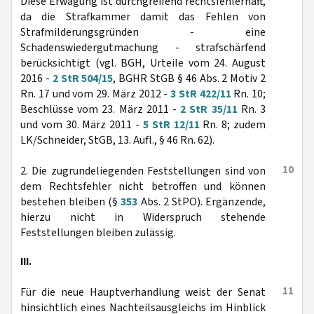
Diese Erwägung ist durchgreifend rechtsfehlerhaft,
da die Strafkammer damit das Fehlen von
Strafmilderungsgründen - eine
Schadenswiedergutmachung - strafschärfend
berücksichtigt (vgl. BGH, Urteile vom 24. August
2016 -
2 StR 504/15
, BGHR StGB § 46 Abs. 2 Motiv 2
Rn. 17 und vom 29. März 2012 -
3 StR 422/11
Rn. 10;
Beschlüsse vom 23. März 2011 -
2 StR 35/11
Rn. 3
und vom 30. März 2011 -
5 StR 12/11
Rn. 8; zudem
LK/Schneider, StGB, 13. Aufl., § 46 Rn. 62).
10
2. Die zugrundeliegenden Feststellungen sind von
dem Rechtsfehler nicht betroffen und können
bestehen bleiben (§
353
Abs. 2 StPO). Ergänzende,
hierzu nicht in Widerspruch stehende
Feststellungen bleiben zulässig.
III.
11
Für die neue Hauptverhandlung weist der Senat
hinsichtlich eines Nachteilsausgleichs im Hinblick