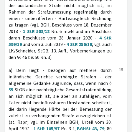
der ausländischen Strafe nicht möglich ist, im
Rahmen der Strafzumessung regelmäßig durch
einen - unbezifferten - Härteausgleich Rechnung
zu tragen (vgl. BGH, Beschluss vom 18. Dezember
2018 -
1 StR 508/18
Rn. 6 mwN und im Anschluss
daran Beschlüsse vom 28. Januar 2020 -
4 StR
599/19
und vom 3. Juli 2019 -
4 StR 256/19
; vgl. auch
LK/Schneider, StGB, 13. Aufl., Vorbemerkungen zu
den §§ 46 bis 50 Rn. 3).
15
a) Dem liegt - bezogen auf mehrere durch
inländische Gerichte verhängte Strafen - der
allgemeine Gedanke zugrunde, dass, wenn nach §
55
StGB eine nachträgliche Gesamtstrafenbildung
an sich möglich ist, sie aber an zufälligen, vom
Täter nicht beeinflussbaren Umständen scheitert,
die darin liegende Härte bei der Bemessung der
zuletzt zu verhängenden Strafe auszugleichen ist
(st. Rspr.; vgl. im Einzelnen BGH, Urteil vom 30.
April 1997 -
1 StR 105/97
Rn. 3 f.,
BGHSt 43, 79
, 80