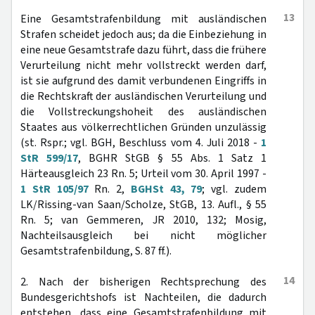
13
Eine Gesamtstrafenbildung mit ausländischen
Strafen scheidet jedoch aus; da die Einbeziehung in
eine neue Gesamtstrafe dazu führt, dass die frühere
Verurteilung nicht mehr vollstreckt werden darf,
ist sie aufgrund des damit verbundenen Eingriffs in
die Rechtskraft der ausländischen Verurteilung und
die Vollstreckungshoheit des ausländischen
Staates aus völkerrechtlichen Gründen unzulässig
(st. Rspr.; vgl. BGH, Beschluss vom 4. Juli 2018 -
1
StR 599/17
, BGHR StGB § 55 Abs. 1 Satz 1
Härteausgleich 23 Rn. 5; Urteil vom 30. April 1997 -
1 StR 105/97
Rn. 2,
BGHSt 43, 79
; vgl. zudem
LK/Rissing-van Saan/Scholze, StGB, 13. Aufl., § 55
Rn. 5; van Gemmeren, JR 2010, 132; Mosig,
Nachteilsausgleich bei nicht möglicher
Gesamtstrafenbildung, S. 87 ff.).
14
2. Nach der bisherigen Rechtsprechung des
Bundesgerichtshofs ist Nachteilen, die dadurch
entstehen, dass eine Gesamtstrafenbildung mit