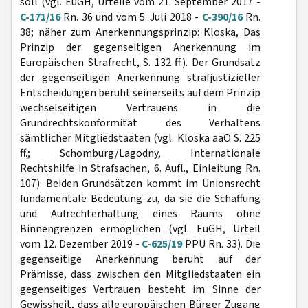
soll (vgl. EuGH, Urteile vom 21. September 2017 -
C-171/16
Rn. 36 und vom 5. Juli 2018 -
C-390/16
Rn.
38; näher zum Anerkennungsprinzip: Kloska, Das
Prinzip der gegenseitigen Anerkennung im
Europäischen Strafrecht, S. 132 ff.). Der Grundsatz
der gegenseitigen Anerkennung strafjustizieller
Entscheidungen beruht seinerseits auf dem Prinzip
wechselseitigen Vertrauens in die
Grundrechtskonformität des Verhaltens
sämtlicher Mitgliedstaaten (vgl. Kloska aaO S. 225
ff.; Schomburg/Lagodny, Internationale
Rechtshilfe in Strafsachen, 6. Aufl., Einleitung Rn.
107). Beiden Grundsätzen kommt im Unionsrecht
fundamentale Bedeutung zu, da sie die Schaffung
und Aufrechterhaltung eines Raums ohne
Binnengrenzen ermöglichen (vgl. EuGH, Urteil
vom 12. Dezember 2019 -
C-625/19
PPU Rn. 33). Die
gegenseitige Anerkennung beruht auf der
Prämisse, dass zwischen den Mitgliedstaaten ein
gegenseitiges Vertrauen besteht im Sinne der
Gewissheit, dass alle europäischen Bürger Zugang