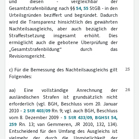
und diesen - vergleichbar der
Gesamtstrafenbildung nach §§
54
,
55
StGB - in den
Urteilsgründen beziffert und begründet. Dadurch
wird die Transparenz hinsichtlich des gewährten
Nachteilsausgleichs, aber auch bezüglich der
Straffestsetzung insgesamt erhöht. Dies
ermöglicht auch die gebotene Überprüfung der
„Gesamtstrafenbildung“ durch das
Revisionsgericht.
25
c) Für die Bemessung des Nachteilsausgleichs gilt
Folgendes:
26
aa) Eine vollständige Anrechnung der
ausländischen Strafen ist grundsätzlich nicht
erforderlich (vgl. BGH, Beschluss vom 20. Januar
2010 -
2 StR 403/09
Rn. 9; vgl. auch BGH, Beschluss
vom 8. Dezember 2009 -
5 StR 433/09
,
BGHSt 54,
259
Rn. 13; van Gemmeren, JR 2010, 132, 134).
Entscheidend für den Umfang des Ausgleichs ist
vielmehr der durch die Unmöglichkeit der