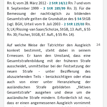
Rn. 6; vom 28. März 2012 -
2 StR 16/12
Rn. 7 und vom
8. September 1999 -
3 StR 285/99
Rn. 3). Für die
Bemessung der nachträglich zu bildenden
Gesamtstrafe gelten die Grundsätze des §
54
StGB
(vgl. BGH, Urteil vom 9. Juli 2003 -
2 StR 125/03
Rn.
5; LK/Rissing-van Saan/Scholze, StGB, 13. Aufl., § 55
Rn. 30; Fischer, StGB, 67. Aufl., § 55 Rn. 14).
24
Auf welche Weise der Tatrichter den Ausgleich
konkret bestimmt, steht dabei in seinem
Ermessen. Er kann den Umstand, dass eine
Gesamtstrafenbildung mit der früheren Strafe
ausscheidet, unmittelbar bei der Festsetzung der
neuen Strafe - unter Bezifferung des
abzuziehenden Teils - berücksichtigen oder etwa
auch von einer unter Heranziehung der
ausländischen Strafe gebildeten „fiktiven
Gesamtstrafe“ ausgehen und diese um die
ausländische Strafe mindern. Erforderlich ist nur,
dass er einen angemessenen Ausgleich vornimmt