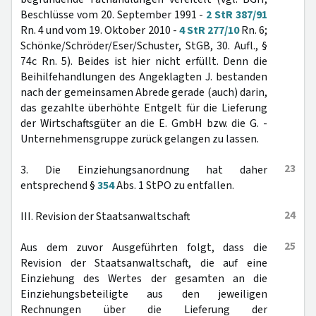
Beschlüsse vom 20. September 1991 -
2 StR 387/91
Rn. 4 und vom 19. Oktober 2010 -
4 StR 277/10
Rn. 6;
Schönke/Schröder/Eser/Schuster, StGB, 30. Aufl., §
74c Rn. 5). Beides ist hier nicht erfüllt. Denn die
Beihilfehandlungen des Angeklagten J. bestanden
nach der gemeinsamen Abrede gerade (auch) darin,
das gezahlte überhöhte Entgelt für die Lieferung
der Wirtschaftsgüter an die E. GmbH bzw. die G. -
Unternehmensgruppe zurück gelangen zu lassen.
23
3. Die Einziehungsanordnung hat daher
entsprechend §
354
Abs. 1 StPO zu entfallen.
24
III. Revision der Staatsanwaltschaft
25
Aus dem zuvor Ausgeführten folgt, dass die
Revision der Staatsanwaltschaft, die auf eine
Einziehung des Wertes der gesamten an die
Einziehungsbeteiligte aus den jeweiligen
Rechnungen über die Lieferung der