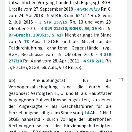
tatsächlichen Vorgang handelt (st. Rspr.; vgl. BGH,
Urteile vom 27. September 2018 -
4 StR 78/18
Rn. 8;
vom 24. Mai 2018 - 5 StR 623 und 624/17 Rn. 8; vom
2. Juli 2015 -
3 StR 157/15
Rn. 13 und vom 28.
Oktober 2010 -
4 StR 215/10
,
BGHSt 56, 39
Rn. 19;
BT-Drucks. 18/9525, S. 62
). Nicht erlangt im Sinne
von §
73
Abs. 1 StGB sind als Mittel für die
Tatdurchführung erhaltene Gegenstände (vgl.
BGH, Beschlüsse vom 19. Oktober 2010 -
4 StR
277/10
Rn. 4 und vom 28. April 2011 -
4 StR 2/11
Rn.
5; Fischer, StGB, 68. Aufl., § 73 Rn. 25).
17
bb) Anknüpfungstat für die
Vermögensabschöpfung sind die durch die
gesondert Verfolgten T., O. und M. als Haupttäter
begangenen Subventionsbetrugstaten, zu denen
der Angeklagte - als Geschäftsführer für die
Einziehungsbeteiligte im Sinne von §
14
Abs. 1 Nr. 1
StGB handelnd - durch Vorlage der überhöhten
Rechnungen seitens der Einziehungsbeteiligten