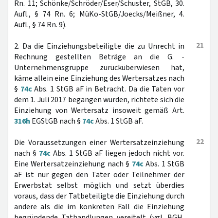
Rn. 11; Schönke/Schröder/Eser/Schuster, StGB, 30.
Aufl., § 74 Rn. 6; MüKo-StGB/Joecks/Meißner, 4.
Aufl., § 74 Rn. 9).
21
2. Da die Einziehungsbeteiligte die zu Unrecht in
Rechnung gestellten Beträge an die G. -
Unternehmensgruppe zurücküberwiesen hat,
käme allein eine Einziehung des Wertersatzes nach
§
74c
Abs. 1 StGB aF in Betracht. Da die Taten vor
dem 1. Juli 2017 begangen wurden, richtete sich die
Einziehung von Wertersatz insoweit gemäß Art.
316h
EGStGB nach §
74c
Abs. 1 StGB aF.
22
Die Voraussetzungen einer Wertersatzeinziehung
nach §
74c
Abs. 1 StGB aF liegen jedoch nicht vor.
Eine Wertersatzeinziehung nach §
74c
Abs. 1 StGB
aF ist nur gegen den Täter oder Teilnehmer der
Erwerbstat selbst möglich und setzt überdies
voraus, dass der Tatbeteiligte die Einziehung durch
andere als die im konkreten Fall die Einziehung
begründende Tathandlungen vereitelt (vgl. BGH,