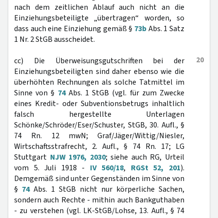
nach dem zeitlichen Ablauf auch nicht an die
Einziehungsbeteiligte „übertragen“ worden, so
dass auch eine Einziehung gemäß §
73b
Abs. 1 Satz
1 Nr. 2 StGB ausscheidet.
20
cc) Die Überweisungsgutschriften bei der
Einziehungsbeteiligten sind daher ebenso wie die
überhöhten Rechnungen als solche Tatmittel im
Sinne von §
74
Abs. 1 StGB (vgl. für zum Zwecke
eines Kredit- oder Subventionsbetrugs inhaltlich
falsch hergestellte Unterlagen
Schönke/Schröder/Eser/Schuster, StGB, 30. Aufl., §
74 Rn. 12 mwN; Graf/Jäger/Wittig/Niesler,
Wirtschaftsstrafrecht, 2. Aufl., § 74 Rn. 17; LG
Stuttgart
NJW 1976, 2030
; siehe auch RG, Urteil
vom 5. Juli 1918 -
IV 560/18
,
RGSt 52, 201
).
Demgemäß sind unter Gegenständen im Sinne von
§
74
Abs. 1 StGB nicht nur körperliche Sachen,
sondern auch Rechte - mithin auch Bankguthaben
- zu verstehen (vgl. LK-StGB/Lohse, 13. Aufl., § 74