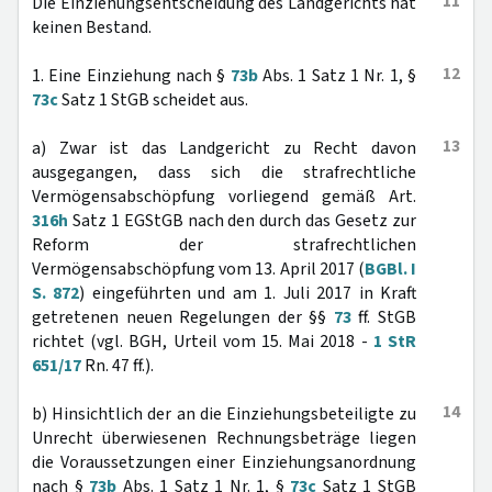
11
Die Einziehungsentscheidung des Landgerichts hat
keinen Bestand.
12
1. Eine Einziehung nach §
73b
Abs. 1 Satz 1 Nr. 1, §
73c
Satz 1 StGB scheidet aus.
13
a) Zwar ist das Landgericht zu Recht davon
ausgegangen, dass sich die strafrechtliche
Vermögensabschöpfung vorliegend gemäß Art.
316h
Satz 1 EGStGB nach den durch das Gesetz zur
Reform der strafrechtlichen
Vermögensabschöpfung vom 13. April 2017 (
BGBl. I
S. 872
) eingeführten und am 1. Juli 2017 in Kraft
getretenen neuen Regelungen der §§
73
ff. StGB
richtet (vgl. BGH, Urteil vom 15. Mai 2018 -
1 StR
651/17
Rn. 47 ff.).
14
b) Hinsichtlich der an die Einziehungsbeteiligte zu
Unrecht überwiesenen Rechnungsbeträge liegen
die Voraussetzungen einer Einziehungsanordnung
nach §
73b
Abs. 1 Satz 1 Nr. 1, §
73c
Satz 1 StGB