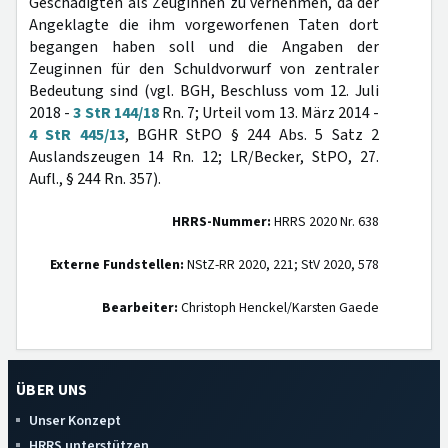
Geschädigten als Zeuginnen zu vernehmen, da der
Angeklagte die ihm vorgeworfenen Taten dort
begangen haben soll und die Angaben der
Zeuginnen für den Schuldvorwurf von zentraler
Bedeutung sind (vgl. BGH, Beschluss vom 12. Juli
2018 -
3 StR 144/18
Rn. 7; Urteil vom 13. März 2014 -
4 StR 445/13
, BGHR StPO § 244 Abs. 5 Satz 2
Auslandszeugen 14 Rn. 12; LR/Becker, StPO, 27.
Aufl., § 244 Rn. 357).
HRRS-Nummer:
HRRS 2020 Nr. 638
Externe Fundstellen:
NStZ-RR 2020, 221; StV 2020, 578
Bearbeiter:
Christoph Henckel/Karsten Gaede
ÜBER UNS
Unser Konzept
HRRS unterstützen