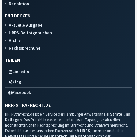
Redaktion
ENTDECKEN
Aktuelle Ausgabe
HRRS-Beiträge suchen
Archiv
Rechtsprechung
TEILEN
LinkedIn
Xing
Facebook
HRR-STRAFRECHT.DE
HRR-Strafrecht.de ist ein Service der Hamburger Anwaltskanzlei
Strate und
Kollegen
. Das Projekt bietet einen kostenlosen Zugang zur aktuellen
höchstrichterlichen Rechtsprechung im Strafrecht und Strafverfahrensrecht.
Es besteht aus der juristischen Fachzeitschrift
HRRS
, einem monatlichen
Newsletter
und einer
Rechtsprechungs-Datenbank
mit der