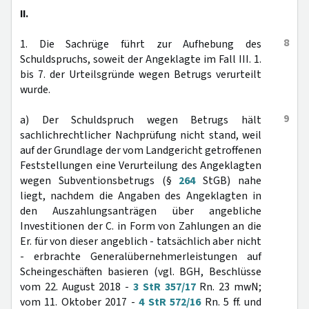
II.
8
1. Die Sachrüge führt zur Aufhebung des
Schuldspruchs, soweit der Angeklagte im Fall III. 1.
bis 7. der Urteilsgründe wegen Betrugs verurteilt
wurde.
9
a) Der Schuldspruch wegen Betrugs hält
sachlichrechtlicher Nachprüfung nicht stand, weil
auf der Grundlage der vom Landgericht getroffenen
Feststellungen eine Verurteilung des Angeklagten
wegen Subventionsbetrugs (§
264
StGB) nahe
liegt, nachdem die Angaben des Angeklagten in
den Auszahlungsanträgen über angebliche
Investitionen der C. in Form von Zahlungen an die
Er. für von dieser angeblich - tatsächlich aber nicht
- erbrachte Generalübernehmerleistungen auf
Scheingeschäften basieren (vgl. BGH, Beschlüsse
vom 22. August 2018 -
3 StR 357/17
Rn. 23 mwN;
vom 11. Oktober 2017 -
4 StR 572/16
Rn. 5 ff. und