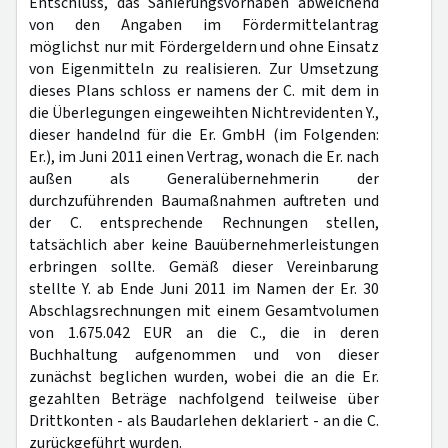
Entschluss, das Sanierungsvorhaben abweichend
von den Angaben im Fördermittelantrag
möglichst nur mit Fördergeldern und ohne Einsatz
von Eigenmitteln zu realisieren. Zur Umsetzung
dieses Plans schloss er namens der C. mit dem in
die Überlegungen eingeweihten Nichtrevidenten Y.,
dieser handelnd für die Er. GmbH (im Folgenden:
Er.), im Juni 2011 einen Vertrag, wonach die Er. nach
außen als Generalübernehmerin der
durchzuführenden Baumaßnahmen auftreten und
der C. entsprechende Rechnungen stellen,
tatsächlich aber keine Bauübernehmerleistungen
erbringen sollte. Gemäß dieser Vereinbarung
stellte Y. ab Ende Juni 2011 im Namen der Er. 30
Abschlagsrechnungen mit einem Gesamtvolumen
von 1.675.042 EUR an die C., die in deren
Buchhaltung aufgenommen und von dieser
zunächst beglichen wurden, wobei die an die Er.
gezahlten Beträge nachfolgend teilweise über
Drittkonten - als Baudarlehen deklariert - an die C.
zurückgeführt wurden.