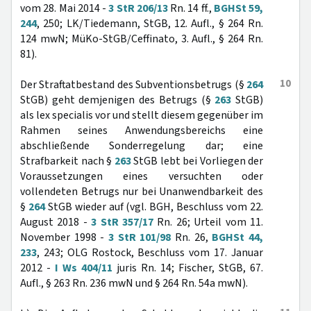
vom 28. Mai 2014 -
3 StR 206/13
Rn. 14 ff.,
BGHSt 59,
244
, 250; LK/Tiedemann, StGB, 12. Aufl., § 264 Rn.
124 mwN; MüKo-StGB/Ceffinato, 3. Aufl., § 264 Rn.
81).
10
Der Straftatbestand des Subventionsbetrugs (§
264
StGB) geht demjenigen des Betrugs (§
263
StGB)
als lex specialis vor und stellt diesem gegenüber im
Rahmen seines Anwendungsbereichs eine
abschließende Sonderregelung dar; eine
Strafbarkeit nach §
263
StGB lebt bei Vorliegen der
Voraussetzungen eines versuchten oder
vollendeten Betrugs nur bei Unanwendbarkeit des
§
264
StGB wieder auf (vgl. BGH, Beschluss vom 22.
August 2018 -
3 StR 357/17
Rn. 26; Urteil vom 11.
November 1998 -
3 StR 101/98
Rn. 26,
BGHSt 44,
233
, 243; OLG Rostock, Beschluss vom 17. Januar
2012 -
I Ws 404/11
juris Rn. 14; Fischer, StGB, 67.
Aufl., § 263 Rn. 236 mwN und § 264 Rn. 54a mwN).