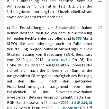
11
b) Die Aufhebung des Schuldspruchs zieht die
Aufhebung der für die Tat im Fall III. 1. bis 7. der
Urteilsgründe verhängten Einzelfreiheitsstrafe
sowie der Gesamtstrafe nach sich.
12
c) Die Feststellungen zur Schadenshöhe haben
keinen Bestand, weil sie von dem zur Aufhebung
führenden Rechtsfehler betroffen sind (§
353
Abs. 2
StPO). Sie sind allerdings auch im Falle einer
Verurteilung wegen Subventionsbetrugs für die
Strafzumessung von Bedeutung (BGH, Beschluss
vom 22. August 2018 -
3 StR 357/17
Rn. 26). Die
Höhe der zu Unrecht ausgezahlten Fördergelder
richtet sich nach der Differenz der Summe der
ausgezahlten Fördergelder abzüglich des Betrags,
auf den die C. nach den geltenden
Förderbestimmungen ausgehend von den
tatsächlich in das Subventionsvorhaben
investierten Beträge Anspruch gehabt hätte (vgl.
BGH, Beschlüsse vom 26. Januar 2006 -
5 StR 334/05
Rn. 12; vom 8. Februar 2008 -
5 StR 581/07
Rn. 7 ff.