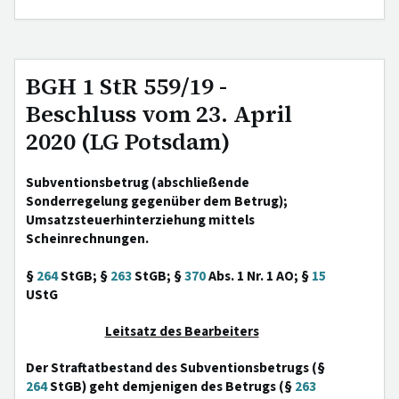
BGH 1 StR 559/19 -
Beschluss vom 23. April
2020 (LG Potsdam)
Subventionsbetrug (abschließende
Sonderregelung gegenüber dem Betrug);
Umsatzsteuerhinterziehung mittels
Scheinrechnungen.
§
264
StGB; §
263
StGB; §
370
Abs. 1 Nr. 1 AO; §
15
UStG
Leitsatz des Bearbeiters
Der Straftatbestand des Subventionsbetrugs (§
264
StGB) geht demjenigen des Betrugs (§
263