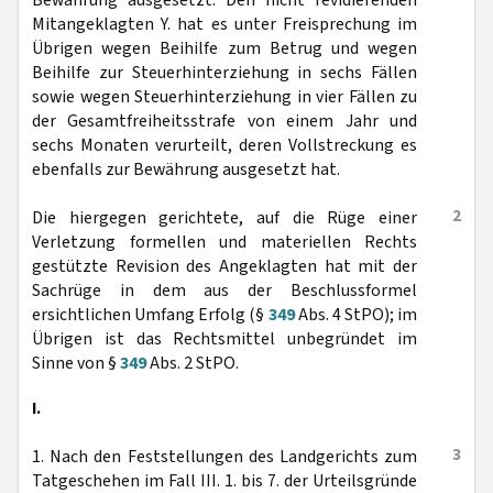
Bewährung ausgesetzt. Den nicht revidierenden
Mitangeklagten Y. hat es unter Freisprechung im
Übrigen wegen Beihilfe zum Betrug und wegen
Beihilfe zur Steuerhinterziehung in sechs Fällen
sowie wegen Steuerhinterziehung in vier Fällen zu
der Gesamtfreiheitsstrafe von einem Jahr und
sechs Monaten verurteilt, deren Vollstreckung es
ebenfalls zur Bewährung ausgesetzt hat.
2
Die hiergegen gerichtete, auf die Rüge einer
Verletzung formellen und materiellen Rechts
gestützte Revision des Angeklagten hat mit der
Sachrüge in dem aus der Beschlussformel
ersichtlichen Umfang Erfolg (§
349
Abs. 4 StPO); im
Übrigen ist das Rechtsmittel unbegründet im
Sinne von §
349
Abs. 2 StPO.
I.
3
1. Nach den Feststellungen des Landgerichts zum
Tatgeschehen im Fall III. 1. bis 7. der Urteilsgründe