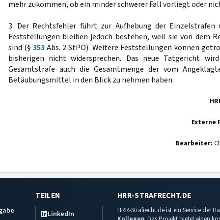
mehr zukommen, ob ein minder schwerer Fall vorliegt oder nic
3. Der Rechtsfehler führt zur Aufhebung der Einzelstrafen
Feststellungen bleiben jedoch bestehen, weil sie von dem Re
sind (§
353
Abs. 2 StPO). Weitere Feststellungen können getro
bisherigen nicht widersprechen. Das neue Tatgericht wir
Gesamtstrafe auch die Gesamtmenge der vom Angeklagte
Betäubungsmittel in den Blick zu nehmen haben.
HR
Externe 
Bearbeiter:
Ch
TEILEN
HRR-STRAFRECHT.DE
sgabe
HRR-Strafrecht.de ist ein Service der
LinkedIn
Kollegen
. Das Projekt bietet einen k