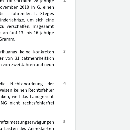
2
im Tatzeitraum 28-jährige
ovember 2018 in G. einen
ie L. führenden T. -Steges
nderjährige, um sich eine
u verschaffen. Insgesamt
 an fünf 13- bis 16-jährige
 Gramm.
3
arihuanas keine konkreten
er von 31 tatmehrheitlich
n von zwei Jahren und neun
4
die Nichtanordnung der
weisen keinen Rechtsfehler
nken, weil das Landgericht
G nicht rechtsfehlerfrei
5
trafzumessungserwägungen
zu Lasten des Angeklagten