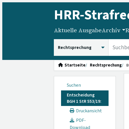
HRR
-Strafre
Aktuelle Ausgabe
Archiv
R
HRRS durchsuchen
Startseite
Rechtsprechung
B
Suchen
Entscheidung
BGH 1 StR 553/19:
Druckansicht
PDF-
Download