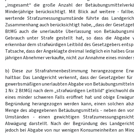
„insgesamt“ die große Anzahl der Betäubungsmittelverkä
Minderjährige berücksichtigt. Mit Blick auf weitere - fallb
wertende Strafzumessungsumstände führte das Landgerich
Zusammenhang auch berücksichtigt habe, „dass der Gesetzg
BtMG auch die unerlaubte Überlassung von Betäubungsmi
Gebrauch unter Strafe gestellt hat, so dass die Abgabe
erkennbar dem strafwürdigen Leitbild des Gesetzgebers entspr
Tatsache, dass der Angeklagte dreimal lediglich ein halbes G
jährigen Abnehmer verkaufte, nicht zur Annahme eines minder s
b) Diese zur Strafrahmenbestimmung herangezogene Erwä
haltbar. Das Landgericht verkennt, dass der Gesetzgeber fü
gewerbsmäßigen unerlaubten Abgabe von Betäubungsmitteln 
1 Nr. 2 BtMG) nach dem „strafwürdigen Leitbild“ gleichwohl d
eines minder schweren Falls eröffnet hat und obige Erwägu
Begründung herangezogen werden kann, einen solchen abzu
Menge des abgegebenen Betäubungsmittels - neben den vom
Umständen - einen gewichtigen Strafzumessungsgesic
Abwägung darstellt. Nach der Begründung des Landgeric
jedoch bei Abgabe von nur wenigen Konsumeinheiten an Mind