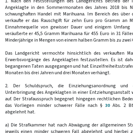
1. Nach den Feststellungen des Landgerichts betrieb der 
Angeklagte in den Sommermonaten des Jahres 2018 bis N
schwunghaften Handel mit Marihuana. Im Bereich des über d
verkaufte er das Rauschgift für zehn Euro pro Gramm an Mi
Einnahmequelle von gewisser Dauer und einigem Umfang z
veräußerte er 45,5 Gramm Marihuana für 455 Euro in 31 Fällen
Minderjährige in Mengen von einem halben Gramm bis zu zwei
Das Landgericht vermochte hinsichtlich des verkauften M
Erwerbsvorgänge des Angeklagten festzustellen. Es ist dah
begangenen Taten ausgegangen und hat Einzelfreiheitsstrafe
Monaten bis drei Jahren und drei Monaten verhängt.
2. Der Schuldspruch, die Einziehungsanordnung und 
Unterbringung des Angeklagten in einer Entziehungsanstalt 
auf. Der Strafausspruch begegnet hingegen rechtlichen Bede
das Vorliegen minder schwerer Fälle nach §
30
Abs. 2 BtM
abgelehnt hat.
a) Die Strafkammer hat nach Abwägung der allgemeinen S
jeweils einen minder schweren Fall abgelehnt und hierbei 