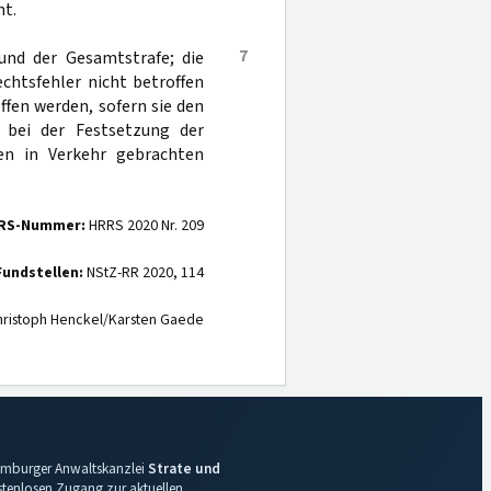
ht.
7
 und der Gesamtstrafe; die
chtsfehler nicht betroffen
ffen werden, sofern sie den
d bei der Festsetzung der
n in Verkehr gebrachten
RS-Nummer:
HRRS 2020 Nr. 209
Fundstellen:
NStZ-RR 2020, 114
ristoph Henckel/Karsten Gaede
 Hamburger Anwaltskanzlei
Strate und
ostenlosen Zugang zur aktuellen