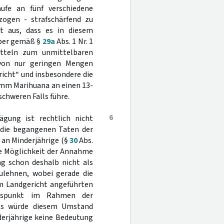
ufe an fünf verschiedene
ezogen - strafschärfend zu
t aus, dass es in diesem
eber gemäß §
29a
Abs. 1 Nr. 1
tteln zum unmittelbaren
 von nur geringen Mengen
icht“ und insbesondere die
ramm Marihuana an einen 13-
chweren Falls führe.
6
gung ist rechtlich nicht
r die begangenen Taten der
an Minderjährige (§
30
Abs.
ie Möglichkeit der Annahme
ng schon deshalb nicht als
lehnen, wobei gerade die
 Landgericht angeführten
htspunkt im Rahmen der
hts würde diesem Umstand
erjährige keine Bedeutung