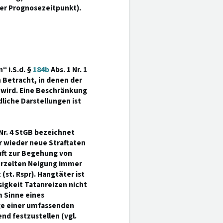
ter Prognosezeitpunkt).
“ i.S.d. §
184b
Abs. 1 Nr. 1
 Betracht, in denen der
 wird. Eine Beschränkung
liche Darstellungen ist
 Nr. 4 StGB bezeichnet
r wieder neue Straftaten
haft zur Begehung von
wurzelten Neigung immer
(st. Rspr). Hangtäter ist
sigkeit Tatanreizen nicht
m Sinne eines
ge einer umfassenden
d festzustellen (vgl.