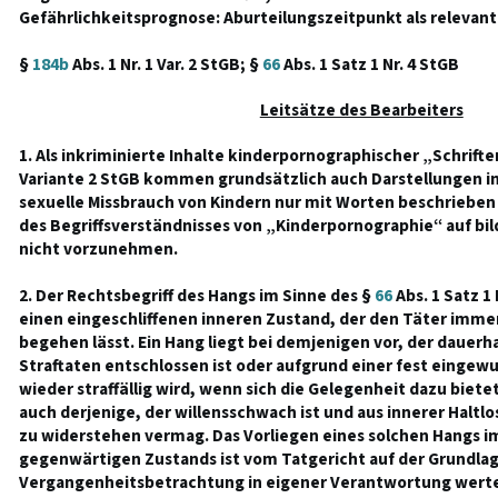
Gefährlichkeitsprognose: Aburteilungszeitpunkt als relevan
§
184b
Abs. 1 Nr. 1 Var. 2 StGB; §
66
Abs. 1 Satz 1 Nr. 4 StGB
Leitsätze des Bearbeiters
1. Als inkriminierte Inhalte kinderpornographischer „Schriften
Variante 2 StGB kommen grundsätzlich auch Darstellungen in
sexuelle Missbrauch von Kindern nur mit Worten beschrieben
des Begriffsverständnisses von „Kinderpornographie“ auf bild
nicht vorzunehmen.
2. Der Rechtsbegriff des Hangs im Sinne des §
66
Abs. 1 Satz 1
einen eingeschliffenen inneren Zustand, der den Täter imme
begehen lässt. Ein Hang liegt bei demjenigen vor, der dauer
Straftaten entschlossen ist oder aufgrund einer fest einge
wieder straffällig wird, wenn sich die Gelegenheit dazu bietet 
auch derjenige, der willensschwach ist und aus innerer Haltlo
zu widerstehen vermag. Das Vorliegen eines solchen Hangs i
gegenwärtigen Zustands ist vom Tatgericht auf der Grundla
Vergangenheitsbetrachtung in eigener Verantwortung werten