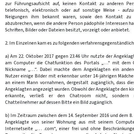
zur Führungsaufsicht auf, keinen Kontakt zu anderen Pers
telefonisch, elektronisch oder auf sonstige Weise - auf
Neigungen ihm bekannt waren, sowie den Kontakt zu s
abzubrechen, wenn die andere Person pädophile Interessen ha
Schriften, Bilder oder Dateien besitzt, vorzeigt oder anbietet.
2. Im Einzelnen kam es zu folgenden verfahrensgegenständlich
a) Am 22. Oktober 2017 gegen 23.46 Uhr nutzte der Angekla
am Computer die Chatfunktion des Portals „…“ mit dem
Nickname „…“. Dabei machte dem Angeklagten ein andere
Nutzer einige Bilder mit erkennbar unter 14-jährigen Mädche
an einem Mann vornahmen, dergestalt zugänglich, dass die
Angeklagten angezeigt wurden. Obwohl der Angeklagte den ki
erkannte, verließ er den Chatroom nicht, sondern
Chatteilnehmer auf dessen Bitte ein Bild zugänglich.
b) Im Zeitraum zwischen dem 14. September 2016 und dem 8.
Angeklagte von seiner Wohnung aus mit seinem Computer
Internetseite „… .com“, einer frei und ohne Beschränkunge