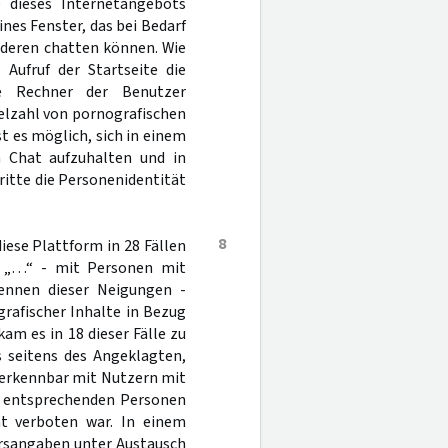
e dieses Internetangebots
nes Fenster, das bei Bedarf
nderen chatten können. Wie
Aufruf der Startseite die
e Rechner der Benutzer
elzahl von pornografischen
st es möglich, sich in einem
 Chat aufzuhalten und in
itte die Personenidentität
8
ese Plattform in 28 Fällen
r „…“ - mit Personen mit
kennen dieser Neigungen -
rafischer Inhalte in Bezug
am es in 18 dieser Fälle zu
s seitens des Angeklagten,
 erkennbar mit Nutzern mit
t entsprechenden Personen
t verboten war. In einem
ersangaben unter Austausch