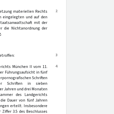
2
letzung materiellen Rechts
n eingelegten und auf den
Staatsanwaltschaft mit der
er die Nichtanordnung der
.
3
troffen:
4
erichts München II vom 11.
 Führungsaufsicht in fünf
rpornografischen Schriften
er Schriften in sieben
ier Jahren und drei Monaten
skammer des Landgerichts
 die Dauer von fünf Jahren
gen erteilt. Insbesondere
Ziffer 3.5 des Beschlusses