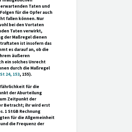
er maßgeblichen
u erwartenden Taten und
 Folgen für die Opfer auch
ht fallen können. Nur
wohl bei den Vortaten
nden Taten verwirkt,
ung der Maßregel dienen
Straftaten ist insofern das
mt es darauf an, ob die
 ihrem äußeren
h ein solches Unrecht
ihnen durch die Maßregel
t 24, 153
, 155).
ährlichkeit für die
punkt der Aburteilung
 zum Zeitpunkt der
 Betracht; ihr wird erst
s. 1 StGB Rechnung
gten für die Allgemeinheit
 und die Frequenz der