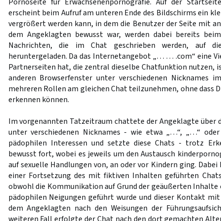
Pornoseite für Erwachsenenpornografie. Auf der Startseit
erscheint beim Aufruf am unteren Ende des Bildschirms ein klei
vergrößert werden kann, in dem die Benutzer der Seite mit a
dem Angeklagten bewusst war, werden dabei bereits beim 
Nachrichten, die im Chat geschrieben werden, auf di
heruntergeladen. Da das Internetangebot „… … .com“ eine Vi
Partnerseiten hat, die zentral dieselbe Chatfunktion nutzen, i
anderen Browserfenster unter verschiedenen Nicknames im
mehreren Rollen am gleichen Chat teilzunehmen, ohne dass Dr
erkennen können.
Im vorgenannten Tatzeitraum chattete der Angeklagte über di
unter verschiedenen Nicknames - wie etwa „…“, „…“ ode
pädophilen Interessen und setzte diese Chats - trotz Er
bewusst fort, wobei es jeweils um den Austausch kinderpornog
auf sexuelle Handlungen von, an oder vor Kindern ging. Dabei k
einer Fortsetzung des mit fiktiven Inhalten geführten Chat
obwohl die Kommunikation auf Grund der geäußerten Inhalte
pädophilen Neigungen geführt wurde und dieser Kontakt mi
dem Angeklagten nach den Weisungen der Führungsaufsich
weiteren Fall erfolgte der Chat nach den dort gemachten Alt