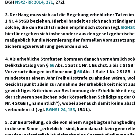
BGH
NStZ-RR 2014, 271
, 272).
3. Der Hang muss sich auf die Begehung erheblicher Taten im
1 Nr. 4 StGB beziehen. Hierbei handelt es sich nach ständig
solche, die den Rechtsfrieden empfindlich stören (vgl.
BGHSt 
hierfür ergeben sich insbesondere aus den gesetzgeberisch
maßgeblich für die Normierung der formellen Voraussetzung
Sicherungsverwahrung geworden sind.
4. Als erhebliche Straftaten kommen danach vornehmlich solc
Deliktskatalog von §
66
Abs. 1 Satz 1 Nr. 1 Buchst. a bis c StGB 
Vorverurteilungen im Sinne von §
66
Abs. 1 Satz 1 Nr. 2 StGB -
mindestens einem Jahr Freiheitsstrafe zu ahnden wären, wobe
Gesichtspunkt allein zur Annahme der Erheblichkeit nicht aus
gewichtiges Kriterium zur Bestimmung der Erheblichkeit erg
der schweren seelischen oder körperlichen Schädigung der O
Nr. 4 StGB („namentlich“), wobei aber auch damit keine abs
verbunden ist (vgl.
BGHSt 24, 153
, 154 f.).
5. Zur Beurteilung, ob die von einem Angeklagten hangbedi
in diesem Sinne „erheblich“ sind, kann danach kein generell