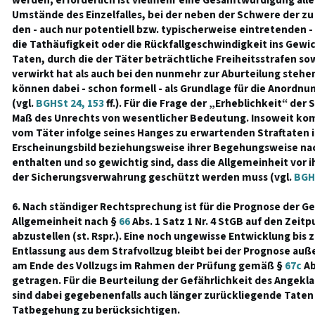
werden; erforderlich ist vielmehr eine Gesamtwürdigung all
Umstände des Einzelfalles, bei der neben der Schwere der z
den - auch nur potentiell bzw. typischerweise eintretenden -
die Tathäufigkeit oder die Rückfallgeschwindigkeit ins Gewic
Taten, durch die der Täter beträchtliche Freiheitsstrafen so
verwirkt hat als auch bei den nunmehr zur Aburteilung stehe
können dabei - schon formell - als Grundlage für die Anordn
(vgl.
BGHSt 24, 153
ff.). Für die Frage der „Erheblichkeit“ der 
Maß des Unrechts von wesentlicher Bedeutung. Insoweit kom
vom Täter infolge seines Hanges zu erwartenden Straftaten
Erscheinungsbild beziehungsweise ihrer Begehungsweise nac
enthalten und so gewichtig sind, dass die Allgemeinheit vor 
der Sicherungsverwahrung geschützt werden muss (vgl.
BGHS
6. Nach ständiger Rechtsprechung ist für die Prognose der Gef
Allgemeinheit nach §
66
Abs. 1 Satz 1 Nr. 4 StGB auf den Zeit
abzustellen (st. Rspr.). Eine noch ungewisse Entwicklung bis
Entlassung aus dem Strafvollzug bleibt bei der Prognose außer
am Ende des Vollzugs im Rahmen der Prüfung gemäß §
67c
Ab
getragen. Für die Beurteilung der Gefährlichkeit des Angekla
sind dabei gegebenenfalls auch länger zurückliegende Taten
Tatbegehung zu berücksichtigen.