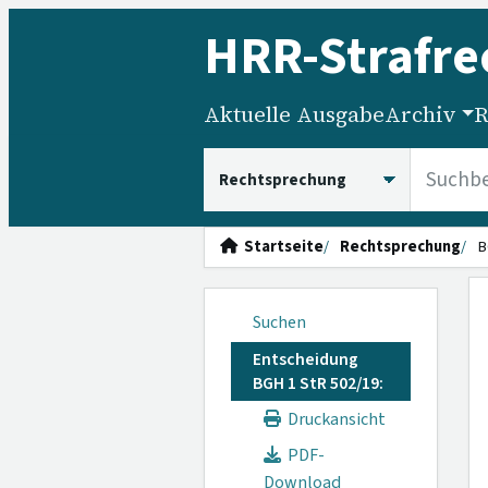
HRR
-Strafre
Aktuelle Ausgabe
Archiv
R
HRRS durchsuchen
Startseite
Rechtsprechung
B
Suchen
Entscheidung
BGH 1 StR 502/19:
Druckansicht
PDF-
Download