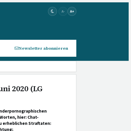
A-
A+
Newsletter abonnieren
uni 2020 (LG
kinderpornographischen
Worten, hier: Chat-
 erheblichen Straftaten:
chtung;