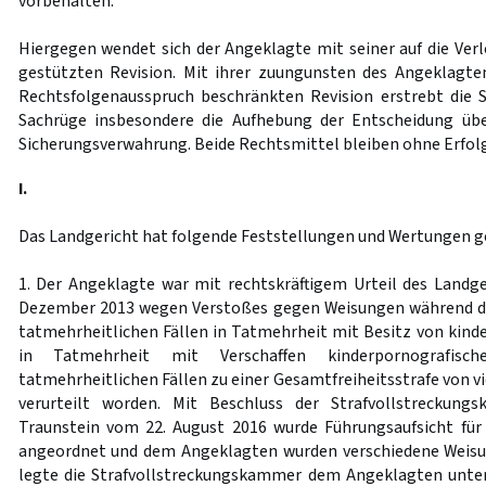
vorbehalten.
Hiergegen wendet sich der Angeklagte mit seiner auf die Ver
gestützten Revision. Mit ihrer zuungunsten des Angeklagte
Rechtsfolgenausspruch beschränkten Revision erstrebt die 
Sachrüge insbesondere die Aufhebung der Entscheidung üb
Sicherungsverwahrung. Beide Rechtsmittel bleiben ohne Erfolg
I.
Das Landgericht hat folgende Feststellungen und Wertungen ge
1. Der Angeklagte war mit rechtskräftigem Urteil des Landg
Dezember 2013 wegen Verstoßes gegen Weisungen während der
tatmehrheitlichen Fällen in Tatmehrheit mit Besitz von kinde
in Tatmehrheit mit Verschaffen kinderpornografisch
tatmehrheitlichen Fällen zu einer Gesamtfreiheitsstrafe von v
verurteilt worden. Mit Beschluss der Strafvollstreckung
Traunstein vom 22. August 2016 wurde Führungsaufsicht für
angeordnet und dem Angeklagten wurden verschiedene Weisun
legte die Strafvollstreckungskammer dem Angeklagten unter 