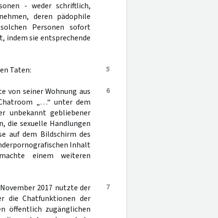
onen - weder schriftlich,
zunehmen, deren pädophile
olchen Personen sofort
t, indem sie entsprechende
5
en Taten:
6
gte von seiner Wohnung aus
 Chatroom „…“ unter dem
r unbekannt gebliebener
n, die sexuelle Handlungen
se auf dem Bildschirm des
nderpornografischen Inhalt
 machte einem weiteren
7
 November 2017 nutzte der
 die Chatfunktionen der
n öffentlich zugänglichen