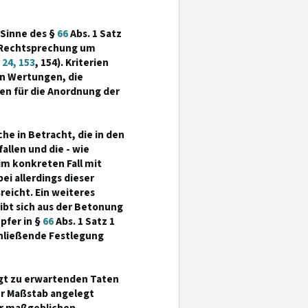
 Sinne des §
66
Abs. 1 Satz
er Rechtsprechung um
24, 153
, 154). Kriterien
en Wertungen, die
en für die Anordnung der
he in Betracht, die in den
fallen und die - wie
 im konkreten Fall mit
i allerdings dieser
reicht. Ein weiteres
ibt sich aus der Betonung
pfer in §
66
Abs. 1 Satz 1
chließende Festlegung
ngt zu erwartenden Taten
er Maßstab angelegt