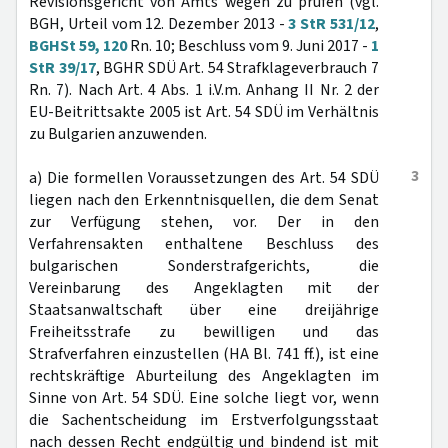
Revisionsgericht von Amts wegen zu prüfen (vgl.
BGH, Urteil vom 12. Dezember 2013 -
3 StR 531/12
,
BGHSt 59, 120
Rn. 10; Beschluss vom 9. Juni 2017 -
1
StR 39/17
, BGHR SDÜ Art. 54 Strafklageverbrauch 7
Rn. 7). Nach Art. 4 Abs. 1 i.V.m. Anhang II Nr. 2 der
EU-Beitrittsakte 2005 ist Art. 54 SDÜ im Verhältnis
zu Bulgarien anzuwenden.
3
a) Die formellen Voraussetzungen des Art. 54 SDÜ
liegen nach den Erkenntnisquellen, die dem Senat
zur Verfügung stehen, vor. Der in den
Verfahrensakten enthaltene Beschluss des
bulgarischen Sonderstrafgerichts, die
Vereinbarung des Angeklagten mit der
Staatsanwaltschaft über eine dreijährige
Freiheitsstrafe zu bewilligen und das
Strafverfahren einzustellen (HA Bl. 741 ff.), ist eine
rechtskräftige Aburteilung des Angeklagten im
Sinne von Art. 54 SDÜ. Eine solche liegt vor, wenn
die Sachentscheidung im Erstverfolgungsstaat
nach dessen Recht endgültig und bindend ist mit