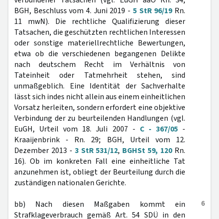
verbundener Tatsachen (vgl. EuGH aaO Rn. 34;
BGH, Beschluss vom 4. Juni 2019 -
5 StR 96/19
Rn.
11 mwN). Die rechtliche Qualifizierung dieser
Tatsachen, die geschützten rechtlichen Interessen
oder sonstige materiellrechtliche Bewertungen,
etwa ob die verschiedenen begangenen Delikte
nach deutschem Recht im Verhältnis von
Tateinheit oder Tatmehrheit stehen, sind
unmaßgeblich. Eine Identität der Sachverhalte
lässt sich indes nicht allein aus einem einheitlichen
Vorsatz herleiten, sondern erfordert eine objektive
Verbindung der zu beurteilenden Handlungen (vgl.
EuGH, Urteil vom 18. Juli 2007 -
C - 367/05
-
Kraaijenbrink - Rn. 29; BGH, Urteil vom 12.
Dezember 2013 -
3 StR 531/12
,
BGHSt 59, 120
Rn.
16). Ob im konkreten Fall eine einheitliche Tat
anzunehmen ist, obliegt der Beurteilung durch die
zuständigen nationalen Gerichte.
6
bb) Nach diesen Maßgaben kommt ein
Strafklageverbrauch gemäß Art. 54 SDÜ in den