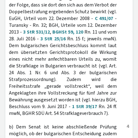
der Folge, dass sie dort den sich aus dem Verbot der
Doppelbestrafung ergebenden Schutz bewirkt (vgl.
EuGH, Urteil vom 22. Dezember 2008 -
C 491/07
-
Turansky - Rn. 32; BGH, Urteile vom 12. Dezember
2013 -
3 StR 531/12
,
BGHSt 59, 120
Rn. 11 und vom
28. Juli 2016 -
3 StR 25/16
Rn. 15 f.; jeweils mwN).
Dem bulgarischen Gerichtsbeschluss kommt laut
dem übersetzten Gerichtsprotokoll die Wirkung
eines nicht mehr anfechtbaren Urteils zu, womit
die Strafklage in Bulgarien verbraucht ist (vgl. Art.
24 Abs. 1 Nr. 6 und Abs. 3 der bulgarischen
Strafprozessordnung). Zudem wird die
Freiheitsstrafe „gerade vollstreckt“, weil dem
Angeklagten ihre Vollstreckung für fünf Jahre zur
Bewährung ausgesetzt worden ist (vgl. hierzu BGH,
Beschluss vom 9. Juni 2017 -
1 StR 39/17
Rn. 24 ff.
mwN, BGHR SDÜ Art. 54 Strafklageverbrauch 7).
4
b) Dem Senat ist keine abschließende Prüfung
möglich, ob der bulgarischen Entscheidung zudem