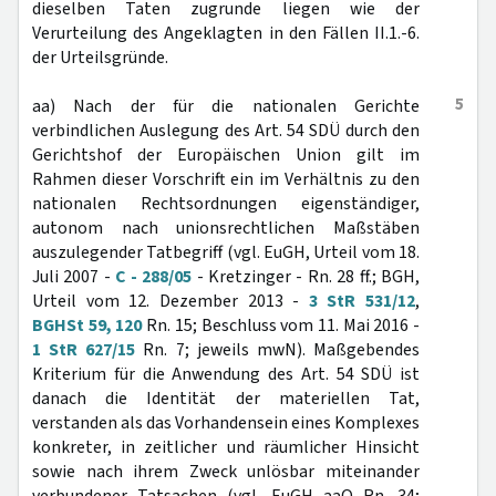
dieselben Taten zugrunde liegen wie der
Verurteilung des Angeklagten in den Fällen II.1.-6.
der Urteilsgründe.
5
aa) Nach der für die nationalen Gerichte
verbindlichen Auslegung des Art. 54 SDÜ durch den
Gerichtshof der Europäischen Union gilt im
Rahmen dieser Vorschrift ein im Verhältnis zu den
nationalen Rechtsordnungen eigenständiger,
autonom nach unionsrechtlichen Maßstäben
auszulegender Tatbegriff (vgl. EuGH, Urteil vom 18.
Juli 2007 -
C - 288/05
- Kretzinger - Rn. 28 ff.; BGH,
Urteil vom 12. Dezember 2013 -
3 StR 531/12
,
BGHSt 59, 120
Rn. 15; Beschluss vom 11. Mai 2016 -
1 StR 627/15
Rn. 7; jeweils mwN). Maßgebendes
Kriterium für die Anwendung des Art. 54 SDÜ ist
danach die Identität der materiellen Tat,
verstanden als das Vorhandensein eines Komplexes
konkreter, in zeitlicher und räumlicher Hinsicht
sowie nach ihrem Zweck unlösbar miteinander