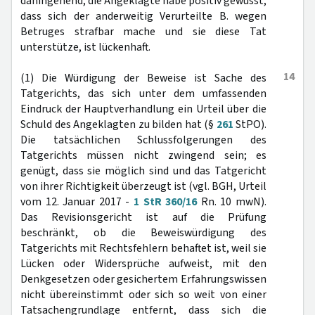
dahingehend, die Angeklagte habe positiv gewusst,
dass sich der anderweitig Verurteilte B. wegen
Betruges strafbar mache und sie diese Tat
unterstütze, ist lückenhaft.
14
(1) Die Würdigung der Beweise ist Sache des
Tatgerichts, das sich unter dem umfassenden
Eindruck der Hauptverhandlung ein Urteil über die
Schuld des Angeklagten zu bilden hat (§
261
StPO).
Die tatsächlichen Schlussfolgerungen des
Tatgerichts müssen nicht zwingend sein; es
genügt, dass sie möglich sind und das Tatgericht
von ihrer Richtigkeit überzeugt ist (vgl. BGH, Urteil
vom 12. Januar 2017 -
1 StR 360/16
Rn. 10 mwN).
Das Revisionsgericht ist auf die Prüfung
beschränkt, ob die Beweiswürdigung des
Tatgerichts mit Rechtsfehlern behaftet ist, weil sie
Lücken oder Widersprüche aufweist, mit den
Denkgesetzen oder gesichertem Erfahrungswissen
nicht übereinstimmt oder sich so weit von einer
Tatsachengrundlage entfernt, dass sich die