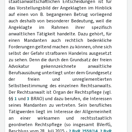
staatsanwaltschaftlichen Entscheidungen ist für
das Vorstellungsbild der Angeklagten im Hinblick
auf einen von B. begangenen Betrug vorliegend
auch deshalb von besonderer Bedeutung, weil die
Angeklagte im Rahmen ihrer spezifisch
anwaltlichen Tätigkeit handelte. Dazu gehört, für
einen Mandanten auch rechtlich bedenkliche
Forderungen geltend machen zu können, ohne sich
selbst der Gefahr strafbaren Handelns ausgesetzt
zu sehen. Denn die durch den Grundsatz der freien
Advokatur gekennzeichnete anwaltliche
Berufsausübung unterliegt unter dem Grundgesetz
der freien und unreglementierten
Selbstbestimmung des einzelnen Rechtsanwalts.
Der Rechtsanwalt ist Organ der Rechtspflege (vgl.
§§
1
und
3
BRAO) und dazu berufen, die Interessen
seines Mandanten zu vertreten. Sein berufliches
Tätigwerden liegt im Interesse der Allgemeinheit
an einer wirksamen und rechtsstaatlich
geordneten Rechtspflege (so insgesamt BVerfG,
Beschluss vom 28. Juli 2015 -
2 BvR 2558/14
,
2 BvR