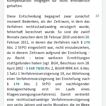
Kompensation hingegen für nicht erforderlich
gehalten.
23
Diese Entscheidung begegnet zwar zunächst
insoweit Bedenken, als der Zeitraum, in dem das
Verfahren rechtsstaatswidrig verzögert wurde,
fehlerhaft berechnet wurde. So sind die zwölf
Monate zwischen dem 18. Februar 2010 und dem 10.
Februar 2011, in denen das Verfahren nach §
170
Abs. 2 StPO eingestellt war, nicht einzubeziehen,
da in diesem Zeitraum aufgrund der Einstellung -
zu Recht - keine weiteren Ermittlungen
stattgefunden haben (vgl. BGH, Beschluss vom 18.
April 2002 -
3 StR 79/02
Rn. 2, BGHR MRK Art. 6 Abs.
1 Satz 1 Verfahrensverzögerung 14, zur Ablehnung
einer Verfahrensverzögerung bei Einstellung nach
§
170
Abs. 2 StPO und nachfolgender
Anklageerhebung erst im Laufe eines
Klageerzwingungsverfahrens). Damit verbleibt
eine rechtsstaatswidrige Verfahrensverzögerung
von sechs Jahren und sechs Monaten, die im Wege