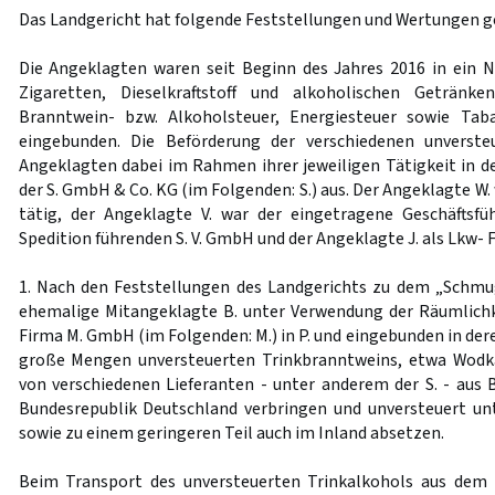
Das Landgericht hat folgende Feststellungen und Wertungen ge
Die Angeklagten waren seit Beginn des Jahres 2016 in ein
Zigaretten, Dieselkraftstoff und alkoholischen Getränk
Branntwein- bzw. Alkoholsteuer, Energiesteuer sowie Tab
eingebunden. Die Beförderung der verschiedenen unverste
Angeklagten dabei im Rahmen ihrer jeweiligen Tätigkeit in
der S. GmbH & Co. KG (im Folgenden: S.) aus. Der Angeklagte W. 
tätig, der Angeklagte V. war der eingetragene Geschäftsfü
Spedition führenden S. V. GmbH und der Angeklagte J. als Lkw- Fa
1. Nach den Feststellungen des Landgerichts zu dem „Schmu
ehemalige Mitangeklagte B. unter Verwendung der Räumlichk
Firma M. GmbH (im Folgenden: M.) in P. und eingebunden in der
große Mengen unversteuerten Trinkbranntweins, etwa Wodk
von verschiedenen Lieferanten - unter anderem der S. - aus B
Bundesrepublik Deutschland verbringen und unversteuert u
sowie zu einem geringeren Teil auch im Inland absetzen.
Beim Transport des unversteuerten Trinkalkohols aus dem