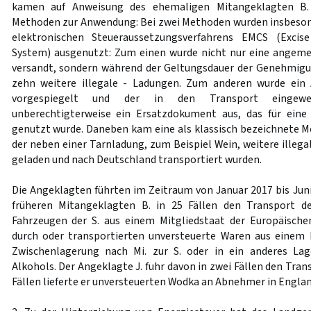
kamen auf Anweisung des ehemaligen Mitangeklagten B.
Methoden zur Anwendung: Bei zwei Methoden wurden insbeson
elektronischen Steueraussetzungsverfahrens EMCS (Exci
System) ausgenutzt: Zum einen wurde nicht nur eine angeme
versandt, sondern während der Geltungsdauer der Genehmigun
zehn weitere illegale - Ladungen. Zum anderen wurde ein
vorgespiegelt und der in den Transport eingewei
unberechtigterweise ein Ersatzdokument aus, das für eine 
genutzt wurde. Daneben kam eine als klassisch bezeichnete 
der neben einer Tarnladung, zum Beispiel Wein, weitere illega
geladen und nach Deutschland transportiert wurden.
Die Angeklagten führten im Zeitraum von Januar 2017 bis Juni
früheren Mitangeklagten B. in 25 Fällen den Transport d
Fahrzeugen der S. aus einem Mitgliedstaat der Europäisch
durch oder transportierten unversteuerte Waren aus einem 
Zwischenlagerung nach Mi. zur S. oder in ein anderes La
Alkohols. Der Angeklagte J. fuhr davon in zwei Fällen den Tran
Fällen lieferte er unversteuerten Wodka an Abnehmer in Englan