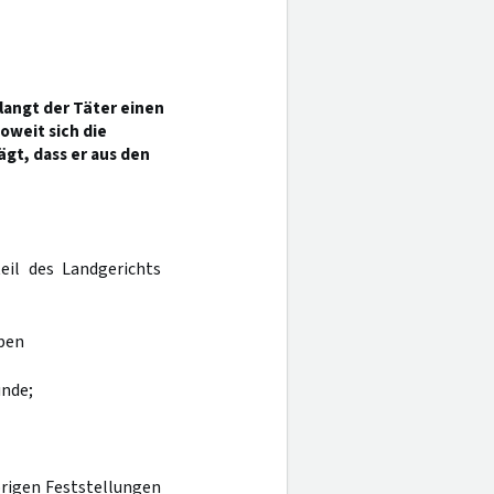
langt der Täter einen
oweit sich die
gt, dass er aus den
eil des Landgerichts
oben
ünde;
örigen Feststellungen