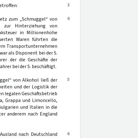
3
troffen:
4
 Netz zum „Schmuggel“ von
en zur Hinterziehung von
aksteuer in Millionenhöhe
uerten Waren führten die
 dem Transportunternehmen
war als Disponent bei der S.
hrer der die Geschäfte der
hrer bei der S. beschäftigt.
5
ggel“ von Alkohol ließ der
eiten und der Logistik der
en legalen Geschäftsbetrieb
a, Grappa und Limoncello,
ulgarien und Italien in die
nter anderem nach England
6
 Ausland nach Deutschland