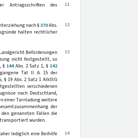
11
 Antragsschriften des
12
interziehung nach §
370
Abs.
ilsgründe halten rechtlicher
13
das Landgericht Beförderungen
ung nicht festgestellt, so
5, §
144
Abs. 2 Satz 1, §
142
angene Tat II. A. 15 der
 5, § 19 Abs. 2 Satz 1 AlkStG
stgestellten verschiedenen
ugnisse nach Deutschland,
en einer Tarnladung weitere
m Gesamtzusammenhang der
n den genannten Fällen die
transportiert wurden.
14
her lediglich eine Beihilfe