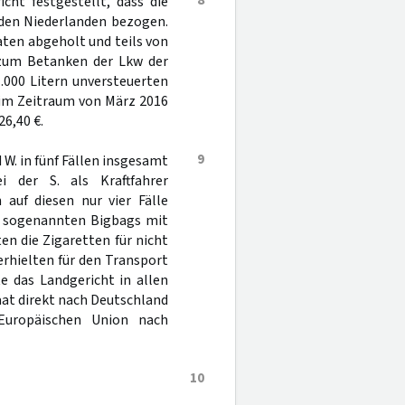
8
cht festgestellt, dass die
 den Niederlanden bezogen.
aaten abgeholt und teils von
h zum Betanken der Lkw der
.000 Litern unversteuerten
. im Zeitraum von März 2016
6,40 €.
9
 W. in fünf Fällen insgesamt
i der S. als Kraftfahrer
auf diesen nur vier Fälle
in sogenannten Bigbags mit
en die Zigaretten für nicht
erhielten für den Transport
e das Landgericht in allen
aat direkt nach Deutschland
Europäischen Union nach
10