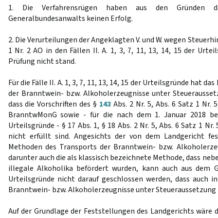
1. Die Verfahrensrügen haben aus den Gründen der
Generalbundesanwalts keinen Erfolg.
2. Die Verurteilungen der Angeklagten V. und W. wegen Steuerh
1 Nr. 2 AO in den Fällen II. A. 1, 3, 7, 11, 13, 14, 15 der Urte
Prüfung nicht stand.
Für die Fälle II. A. 1, 3, 7, 11, 13, 14, 15 der Urteilsgründe hat 
der Branntwein- bzw. Alkoholerzeugnisse unter Steueraussetz
dass die Vorschriften des §
143
Abs. 2 Nr. 5, Abs. 6 Satz 1 Nr. 
BranntwMonG sowie - für die nach dem 1. Januar 2018 beg
Urteilsgründe - § 17 Abs. 1, § 18 Abs. 2 Nr. 5, Abs. 6 Satz 1 Nr.
nicht erfüllt sind. Angesichts der von dem Landgericht fe
Methoden des Transports der Branntwein- bzw. Alkoholerze
darunter auch die als klassisch bezeichnete Methode, dass neb
illegale Alkoholika befördert wurden, kann auch aus de
Urteilsgründe nicht darauf geschlossen werden, dass auch i
Branntwein- bzw. Alkoholerzeugnisse unter Steueraussetzung 
Auf der Grundlage der Feststellungen des Landgerichts wäre da