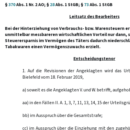
§
370
Abs. 1 Nr. 2 AO; §
28
Abs. 1 StGB; §
73
Abs. 1 StGB
Leitsatz des Bearbeiters
Bei der Hinterziehung von Verbrauchs- bzw. Warensteuern er
unmittelbar messbareren wirtschaftlichen Vorteil nur dann, s
Steuerersparnis im Vermögen des Täters dadurch niederschlä
Tabakwaren einen Vermögenszuwachs erzielt.
Entscheidungstenor
1. Auf die Revisionen der Angeklagten wird das Urt
Bielefeld vom 18. Februar 2019,
a) soweit es die Angeklagten V. und W. betrifft, aufgeh
aa) in den Fällen II. A. 1, 3, 7, 11, 13, 14, 15 der Urteilsgr
bb) im Ausspruch über die Gesamtstrafe;
cc) im Ausspruch über die Einziehung mit den zugeh