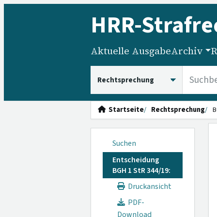
HRR
-Strafre
Aktuelle Ausgabe
Archiv
R
HRRS durchsuchen
Startseite
Rechtsprechung
B
Suchen
Entscheidung
BGH 1 StR 344/19:
Druckansicht
PDF-
Download