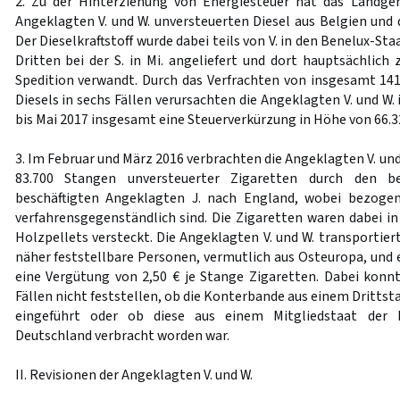
2. Zu der Hinterziehung von Energiesteuer hat das Landgeri
Angeklagten V. und W. unversteuerten Diesel aus Belgien und
Der Dieselkraftstoff wurde dabei teils von V. in den Benelux-St
Dritten bei der S. in Mi. angeliefert und dort hauptsächlic
Spedition verwandt. Durch das Verfrachten von insgesamt 141
Diesels in sechs Fällen verursachten die Angeklagten V. und W
bis Mai 2017 insgesamt eine Steuerverkürzung in Höhe von 66.32
3. Im Februar und März 2016 verbrachten die Angeklagten V. und
83.700 Stangen unversteuerter Zigaretten durch den be
beschäftigten Angeklagten J. nach England, wobei bezogen 
verfahrensgegenständlich sind. Die Zigaretten waren dabei 
Holzpellets versteckt. Die Angeklagten V. und W. transportiert
näher feststellbare Personen, vermutlich aus Osteuropa, und 
eine Vergütung von 2,50 € je Stange Zigaretten. Dabei konnt
Fällen nicht feststellen, ob die Konterbande aus einem Drittst
eingeführt oder ob diese aus einem Mitgliedstaat der 
Deutschland verbracht worden war.
II. Revisionen der Angeklagten V. und W.