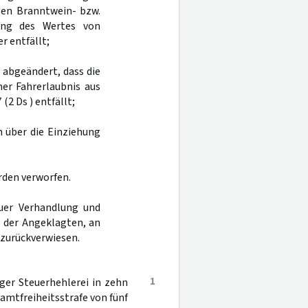
ten Branntwein- bzw.
hung des Wertes von
r entfällt;
 abgeändert, dass die
ner Fahrerlaubnis aus
2 Ds ) entfällt;
h über die Einziehung
rden verworfen.
uer Verhandlung und
l der Angeklagten, an
 zurückverwiesen.
1
er Steuerhehlerei in zehn
amtfreiheitsstrafe von fünf