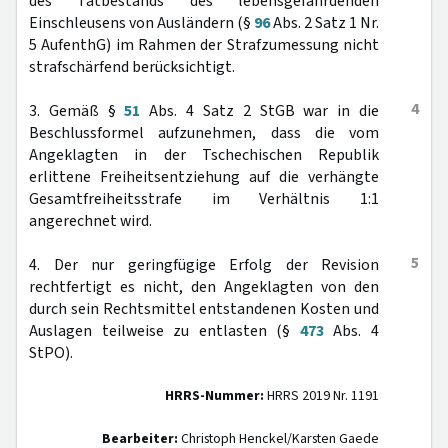
des Tatbestands des lebensgefährdenden
Einschleusens von Ausländern (§
96
Abs. 2 Satz 1 Nr.
5 AufenthG) im Rahmen der Strafzumessung nicht
strafschärfend berücksichtigt.
4
3. Gemäß §
51
Abs. 4 Satz 2 StGB war in die
Beschlussformel aufzunehmen, dass die vom
Angeklagten in der Tschechischen Republik
erlittene Freiheitsentziehung auf die verhängte
Gesamtfreiheitsstrafe im Verhältnis 1:1
angerechnet wird.
5
4. Der nur geringfügige Erfolg der Revision
rechtfertigt es nicht, den Angeklagten von den
durch sein Rechtsmittel entstandenen Kosten und
Auslagen teilweise zu entlasten (§
473
Abs. 4
StPO).
HRRS-Nummer:
HRRS 2019 Nr. 1191
Bearbeiter:
Christoph Henckel/Karsten Gaede