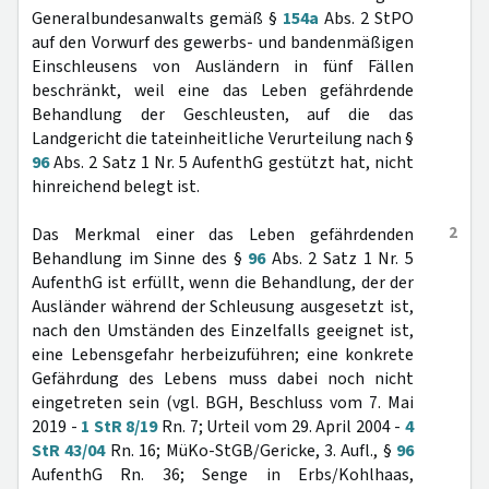
Generalbundesanwalts gemäß §
154a
Abs. 2 StPO
auf den Vorwurf des gewerbs- und bandenmäßigen
Einschleusens von Ausländern in fünf Fällen
beschränkt, weil eine das Leben gefährdende
Behandlung der Geschleusten, auf die das
Landgericht die tateinheitliche Verurteilung nach §
96
Abs. 2 Satz 1 Nr. 5 AufenthG gestützt hat, nicht
hinreichend belegt ist.
2
Das Merkmal einer das Leben gefährdenden
Behandlung im Sinne des §
96
Abs. 2 Satz 1 Nr. 5
AufenthG ist erfüllt, wenn die Behandlung, der der
Ausländer während der Schleusung ausgesetzt ist,
nach den Umständen des Einzelfalls geeignet ist,
eine Lebensgefahr herbeizuführen; eine konkrete
Gefährdung des Lebens muss dabei noch nicht
eingetreten sein (vgl. BGH, Beschluss vom 7. Mai
2019 -
1 StR 8/19
Rn. 7; Urteil vom 29. April 2004 -
4
StR 43/04
Rn. 16; MüKo-StGB/Gericke, 3. Aufl., §
96
AufenthG Rn. 36; Senge in Erbs/Kohlhaas,