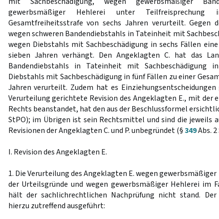
mit Sachbeschädigung, wegen gewerbsmäßiger Ban
gewerbsmäßiger Hehlerei unter Teilfreisprechun
Gesamtfreiheitsstrafe von sechs Jahren verurteilt. Gegen 
wegen schweren Bandendiebstahls in Tateinheit mit Sachbesch
wegen Diebstahls mit Sachbeschädigung in sechs Fällen eine
sieben Jahren verhängt. Den Angeklagten C. hat das La
Bandendiebstahls in Tateinheit mit Sachbeschädigung i
Diebstahls mit Sachbeschädigung in fünf Fällen zu einer Gesam
Jahren verurteilt. Zudem hat es Einziehungsentscheidungen 
Verurteilung gerichtete Revision des Angeklagten E., mit der e
Rechts beanstandet, hat den aus der Beschlussformel ersichtli
StPO); im Übrigen ist sein Rechtsmittel und sind die jeweils 
Revisionen der Angeklagten C. und P. unbegründet (§
349
Abs. 2
I. Revision des Angeklagten E.
1. Die Verurteilung des Angeklagten E. wegen gewerbsmäßiger B
der Urteilsgründe und wegen gewerbsmäßiger Hehlerei im Fal
hält der sachlichrechtlichen Nachprüfung nicht stand. De
hierzu zutreffend ausgeführt: