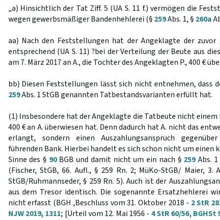
„a) Hinsichtlich der Tat Ziff. 5 (UA S. 11 f.) vermögen die Fest
wegen gewerbsmäßiger Bandenhehlerei (§
259
Abs. 1, §
260a
Ab
aa) Nach den Feststellungen hat der Angeklagte der zuvor
entsprechend (UA S. 11) ?bei der Verteilung der Beute aus die
am 7. März 2017 an A., die Tochter des Angeklagten P., 400 € über
bb) Diesen Feststellungen lässt sich nicht entnehmen, dass d
259
Abs. 1 StGB genannten Tatbestandsvarianten erfüllt hat.
(1) Insbesondere hat der Angeklagte die Tatbeute nicht einem D
400 € an A. überwiesen hat. Denn dadurch hat A. nicht das ent
erlangt, sondern einen Auszahlungsanspruch gegenübe
führenden Bank. Hierbei handelt es sich schon nicht um einen
Sinne des §
90
BGB und damit nicht um ein nach §
259
Abs. 1
(Fischer, StGB, 66. Aufl., § 259 Rn. 2; MüKo-StGB/ Maier, 3. 
StGB/Ruhmannseder, § 259 Rn. 5). Auch ist der Auszahlungsa
aus dem Tresor identisch. Die sogenannte Ersatzhehlerei wi
nicht erfasst (BGH ,Beschluss vom 31. Oktober 2018 -
2 StR 28
NJW 2019, 1311
; [Urteil vom 12. Mai 1956 -
4 StR 60/56
,
BGHSt 9