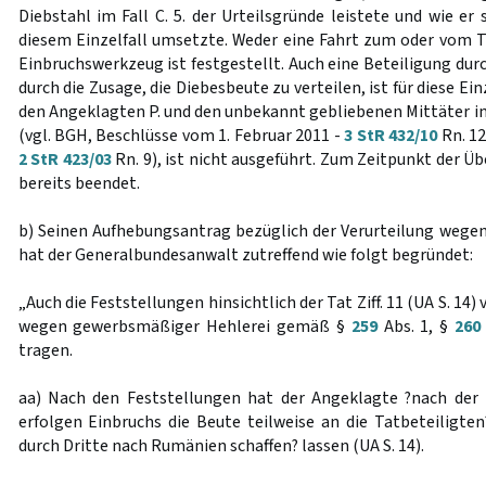
Diebstahl im Fall C. 5. der Urteilsgründe leistete und wie er
diesem Einzelfall umsetzte. Weder eine Fahrt zum oder vom T
Einbruchswerkzeug ist festgestellt. Auch eine Beteiligung durc
durch die Zusage, die Diebesbeute zu verteilen, ist für diese Ei
den Angeklagten P. und den unbekannt gebliebenen Mittäter i
(vgl. BGH, Beschlüsse vom 1. Februar 2011 -
3 StR 432/10
Rn. 12
2 StR 423/03
Rn. 9), ist nicht ausgeführt. Zum Zeitpunkt der Ü
bereits beendet.
b) Seinen Aufhebungsantrag bezüglich der Verurteilung weg
hat der Generalbundesanwalt zutreffend wie folgt begründet:
„Auch die Feststellungen hinsichtlich der Tat Ziff. 11 (UA S. 14
wegen gewerbsmäßiger Hehlerei gemäß §
259
Abs. 1, §
260
tragen.
aa) Nach den Feststellungen hat der Angeklagte ?nach der 
erfolgen Einbruchs die Beute teilweise an die Tatbeteiligten
durch Dritte nach Rumänien schaffen? lassen (UA S. 14).