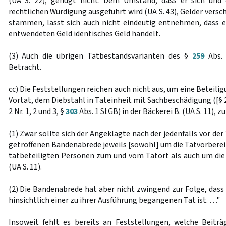
(UA S. 22), genügt nicht. Dem Umstand, dass er sich und 
rechtlichen Würdigung ausgeführt wird (UA S. 43), Gelder versch
stammen, lässt sich auch nicht eindeutig entnehmen, dass 
entwendeten Geld identisches Geld handelt.
(3) Auch die übrigen Tatbestandsvarianten des §
259
Abs. 
Betracht.
cc) Die Feststellungen reichen auch nicht aus, um eine Beteili
Vortat, dem Diebstahl in Tateinheit mit Sachbeschädigung ([§ 2
2 Nr. 1, 2 und 3, §
303
Abs. 1 StGB) in der Bäckerei B. (UA S. 11), z
(1) Zwar sollte sich der Angeklagte nach der jedenfalls vor der 
getroffenen Bandenabrede jeweils [sowohl] um die Tatvorberei
tatbeteiligten Personen zum und vom Tatort als auch um di
(UA S. 11).
(2) Die Bandenabrede hat aber nicht zwingend zur Folge, dass
hinsichtlich einer zu ihrer Ausführung begangenen Tat ist. …"
Insoweit fehlt es bereits an Feststellungen, welche Beitr