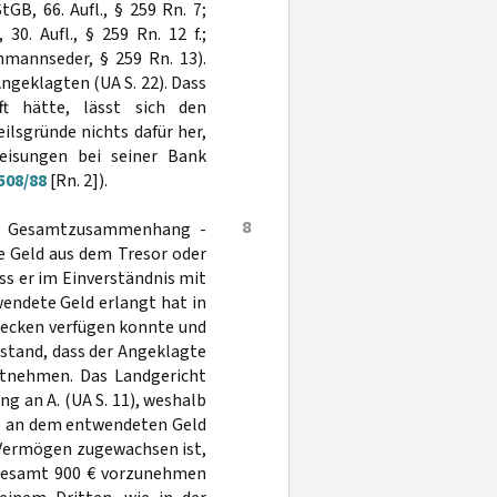
tGB, 66. Aufl., § 259 Rn. 7;
30. Aufl., § 259 Rn. 12 f.;
hmannseder, § 259 Rn. 13).
 Angeklagten (UA S. 22). Dass
t hätte, lässt sich den
lsgründe nichts dafür her,
eisungen bei seiner Bank
508/88
[Rn. 2]).
8
im Gesamtzusammenhang -
 Geld aus dem Tresor oder
ass er im Einverständnis mit
wendete Geld erlangt hat in
Zwecken verfügen konnte und
Umstand, dass der Angeklagte
entnehmen. Das Landgericht
g an A. (UA S. 11), weshalb
tz an dem entwendeten Geld
 Vermögen zugewachsen ist,
sgesamt 900 € vorzunehmen