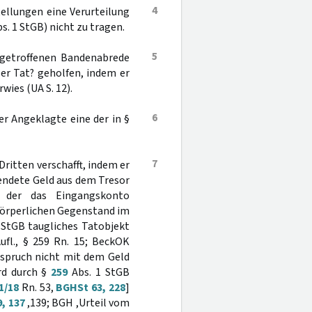
4
stellungen eine Verurteilung
s. 1 StGB) nicht zu tragen.
5
 getroffenen Bandenabrede
ser Tat? geholfen, indem er
wies (UA S. 12).
6
er Angeklagte eine der in §
7
ritten verschafft, indem er
wendete Geld aus dem Tresor
r der das Eingangskonto
 körperlichen Gegenstand im
 StGB taugliches Tatobjekt
Aufl., § 259 Rn. 15; BeckOK
nspruch nicht mit dem Geld
rd durch §
259
Abs. 1 StGB
1/18
Rn. 53,
BGHSt 63, 228
]
, 137
,139; BGH ,Urteil vom