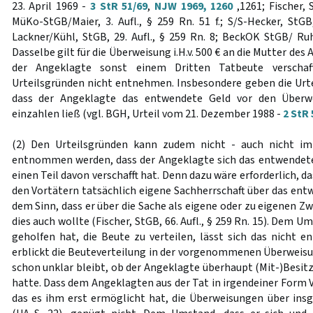
23. April 1969 -
3 StR 51/69
,
NJW 1969, 1260
,1261; Fischer, S
MüKo-StGB/Maier, 3. Aufl., § 259 Rn. 51 f.; S/S-Hecker, StGB, 
Lackner/Kühl, StGB, 29. Aufl., § 259 Rn. 8; BeckOK StGB/ Ru
Dasselbe gilt für die Überweisung i.H.v. 500 € an die Mutter des
der Angeklagte sonst einem Dritten Tatbeute verschaff
Urteilsgründen nicht entnehmen. Insbesondere geben die Urtei
dass der Angeklagte das entwendete Geld vor den Überw
einzahlen ließ (vgl. BGH, Urteil vom 21. Dezember 1988 -
2 StR 
(2) Den Urteilsgründen kann zudem nicht - auch nicht 
entnommen werden, dass der Angeklagte sich das entwendete
einen Teil davon verschafft hat. Denn dazu wäre erforderlich, d
den Vortätern tatsächlich eigene Sachherrschaft über das ent
dem Sinn, dass er über die Sache als eigene oder zu eigenen 
dies auch wollte (Fischer, StGB, 66. Aufl., § 259 Rn. 15). Dem 
geholfen hat, die Beute zu verteilen, lässt sich das nicht 
erblickt die Beuteverteilung in der vorgenommenen Überweisun
schon unklar bleibt, ob der Angeklagte überhaupt (Mit-)Besi
hatte. Dass dem Angeklagten aus der Tat in irgendeiner Form
das es ihm erst ermöglicht hat, die Überweisungen über in