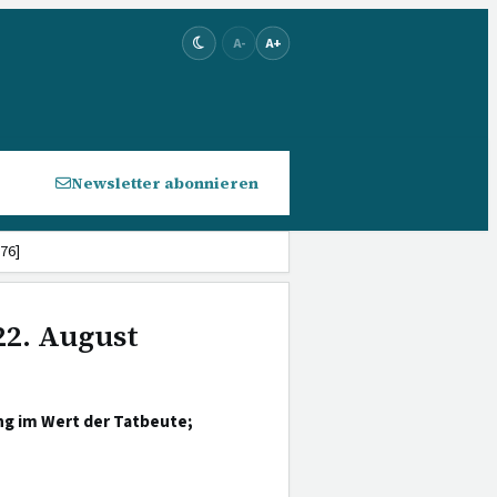
A-
A+
Newsletter abonnieren
76]
22. August
ng im Wert der Tatbeute;