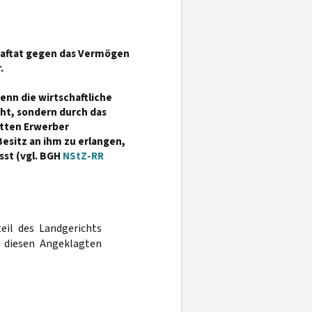
raftat gegen das Vermögen
.
wenn die wirtschaftliche
ht, sondern durch das
itten Erwerber
Besitz an ihm zu erlangen,
sst (vgl. BGH
NStZ-RR
teil des Landgerichts
 diesen Angeklagten