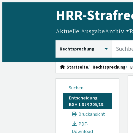
HRR
-Strafre
Aktuelle Ausgabe
Archiv
R
HRRS durchsuchen
Startseite
Rechtsprechung
B
Suchen
Entscheidung
BGH 1 StR 205/19:
Druckansicht
PDF-
Download