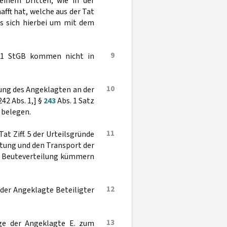
einem Dritten, wie in der
afft hat, welche aus der Tat
es sich hierbei um mit dem
9
1 StGB kommen nicht in
10
gung des Angeklagten an der
42 Abs. 1,] §
243
Abs. 1 Satz
u belegen.
11
Tat Ziff. 5 der Urteilsgründe
tung und den Transport der
e Beuteverteilung kümmern
12
 der Angeklagte Beteiligter
13
äge der Angeklagte E. zum