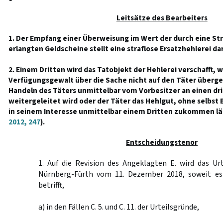
Leitsätze des Bearbeiters
1. Der Empfang einer Überweisung im Wert der durch eine St
erlangten Geldscheine stellt eine straflose Ersatzhehlerei dar
2. Einem Dritten wird das Tatobjekt der Hehlerei verschafft, 
Verfügungsgewalt über die Sache nicht auf den Täter überge
Handeln des Täters unmittelbar vom Vorbesitzer an einen dr
weitergeleitet wird oder der Täter das Hehlgut, ohne selbst 
in seinem Interesse unmittelbar einem Dritten zukommen lä
2012, 247
).
Entscheidungstenor
1. Auf die Revision des Angeklagten E. wird das Ur
Nürnberg-Fürth vom 11. Dezember 2018, soweit es
betrifft,
a) in den Fällen C. 5. und C. 11. der Urteilsgründe,