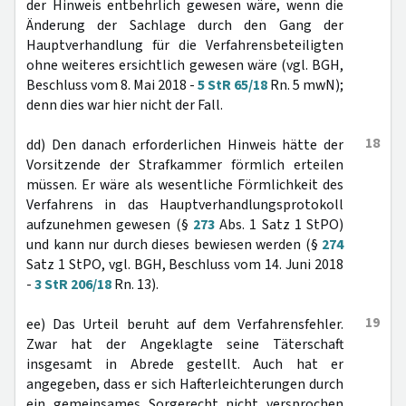
der Hinweis entbehrlich gewesen wäre, wenn die
Änderung der Sachlage durch den Gang der
Hauptverhandlung für die Verfahrensbeteiligten
ohne weiteres ersichtlich gewesen wäre (vgl. BGH,
Beschluss vom 8. Mai 2018 -
5 StR 65/18
Rn. 5 mwN);
denn dies war hier nicht der Fall.
18
dd) Den danach erforderlichen Hinweis hätte der
Vorsitzende der Strafkammer förmlich erteilen
müssen. Er wäre als wesentliche Förmlichkeit des
Verfahrens in das Hauptverhandlungsprotokoll
aufzunehmen gewesen (§
273
Abs. 1 Satz 1 StPO)
und kann nur durch dieses bewiesen werden (§
274
Satz 1 StPO, vgl. BGH, Beschluss vom 14. Juni 2018
-
3 StR 206/18
Rn. 13).
19
ee) Das Urteil beruht auf dem Verfahrensfehler.
Zwar hat der Angeklagte seine Täterschaft
insgesamt in Abrede gestellt. Auch hat er
angegeben, dass er sich Hafterleichterungen durch
ein gemeinsames Sorgerecht nicht versprochen