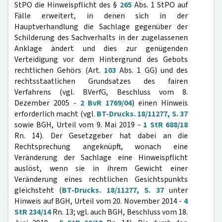
StPO die Hinweispflicht des §
265
Abs. 1 StPO auf
Fälle erweitert, in denen sich in der
Hauptverhandlung die Sachlage gegenüber der
Schilderung des Sachverhalts in der zugelassenen
Anklage ändert und dies zur genügenden
Verteidigung vor dem Hintergrund des Gebots
rechtlichen Gehörs (Art.
103
Abs. 1 GG) und des
rechtsstaatlichen Grundsatzes des fairen
Verfahrens (vgl. BVerfG, Beschluss vom 8.
Dezember 2005 -
2 BvR 1769/04
) einen Hinweis
erforderlich macht (vgl.
BT-Drucks. 18/11277, S. 37
sowie BGH, Urteil vom 9. Mai 2019 -
1 StR 688/18
Rn. 14). Der Gesetzgeber hat dabei an die
Rechtsprechung angeknüpft, wonach eine
Veränderung der Sachlage eine Hinweispflicht
auslöst, wenn sie in ihrem Gewicht einer
Veränderung eines rechtlichen Gesichtspunkts
gleichsteht (
BT-Drucks. 18/11277, S. 37
unter
Hinweis auf BGH, Urteil vom 20. November 2014 -
4
StR 234/14
Rn. 13; vgl. auch BGH, Beschluss vom 18.