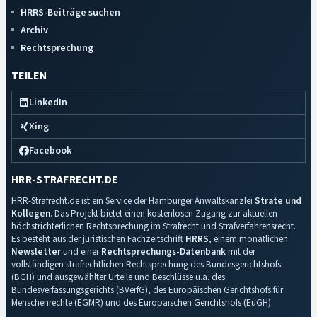
HRRS-Beiträge suchen
Archiv
Rechtsprechung
TEILEN
LinkedIn
Xing
Facebook
HRR-STRAFRECHT.DE
HRR-Strafrecht.de ist ein Service der Hamburger Anwaltskanzlei
Strate und
Kollegen
. Das Projekt bietet einen kostenlosen Zugang zur aktuellen
höchstrichterlichen Rechtsprechung im Strafrecht und Strafverfahrensrecht.
Es besteht aus der juristischen Fachzeitschrift
HRRS
, einem monatlichen
Newsletter
und einer
Rechtsprechungs-Datenbank
mit der
vollständigen strafrechtlichen Rechtsprechung des Bundesgerichtshofs
(BGH) und ausgewählter Urteile und Beschlüsse u.a. des
Bundesverfassungsgerichts (BVerfG), des Europäischen Gerichtshofs für
Menschenrechte (EGMR) und des Europäischen Gerichtshofs (EuGH).