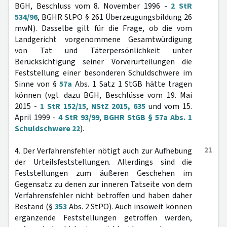
BGH, Beschluss vom 8. November 1996 -
2 StR
534/96
, BGHR StPO § 261 Überzeugungsbildung 26
mwN). Dasselbe gilt für die Frage, ob die vom
Landgericht vorgenommene Gesamtwürdigung
von Tat und Täterpersönlichkeit unter
Berücksichtigung seiner Vorverurteilungen die
Feststellung einer besonderen Schuldschwere im
Sinne von §
57a
Abs. 1 Satz 1 StGB hätte tragen
können (vgl. dazu BGH, Beschlüsse vom 19. Mai
2015 -
1 StR 152/15
,
NStZ 2015, 635
und vom 15.
April 1999 -
4 StR 93/99
,
BGHR StGB § 57a Abs. 1
Schuldschwere 22
).
21
4. Der Verfahrensfehler nötigt auch zur Aufhebung
der Urteilsfeststellungen. Allerdings sind die
Feststellungen zum äußeren Geschehen im
Gegensatz zu denen zur inneren Tatseite von dem
Verfahrensfehler nicht betroffen und haben daher
Bestand (§
353
Abs. 2 StPO). Auch insoweit können
ergänzende Feststellungen getroffen werden,