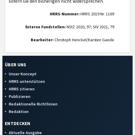
sofern sie den bisherigen nicht widersprechen.
HRRS-Nummer:
HRRS 2019 Nr. 1169
Externe Fundstellen:
NStZ 2020, 97; StV 2021, 79
Bearbeiter:
Christoph Henckel/Karsten Gaede
ÜBER UNS
Unser Konzept
HRRS unterstützen
HRRS zitieren
Publizieren
Redaktionelle Richtlinien
Redaktion
ENTDECKEN
Aktuelle Ausgabe