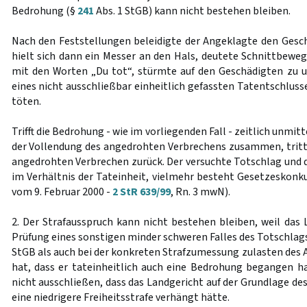
Bedrohung (§
241
Abs. 1 StGB) kann nicht bestehen bleiben.
Nach den Feststellungen beleidigte der Angeklagte den Gesc
hielt sich dann ein Messer an den Hals, deutete Schnittbeweg
mit den Worten „Du tot“, stürmte auf den Geschädigten zu u
eines nicht ausschließbar einheitlich gefassten Tatentschlus
töten.
Trifft die Bedrohung - wie im vorliegenden Fall - zeitlich unmi
der Vollendung des angedrohten Verbrechens zusammen, trit
angedrohten Verbrechen zurück. Der versuchte Totschlag und 
im Verhältnis der Tateinheit, vielmehr besteht Gesetzeskonku
vom 9. Februar 2000 -
2 StR 639/99
, Rn. 3 mwN).
2. Der Strafausspruch kann nicht bestehen bleiben, weil das 
Prüfung eines sonstigen minder schweren Falles des Totschla
StGB als auch bei der konkreten Strafzumessung zulasten des 
hat, dass er tateinheitlich auch eine Bedrohung begangen h
nicht ausschließen, dass das Landgericht auf der Grundlage d
eine niedrigere Freiheitsstrafe verhängt hätte.