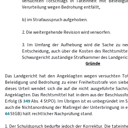
versuchten Totschlags in Tateinheit mit Beleidigun
Verurteilung wegen Bedrohung entfällt,
b) im Strafausspruch aufgehoben.
2. Die weitergehende Revision wird verworfen.
3. Im Umfang der Aufhebung wird die Sache zu ne
Entscheidung, auch über die Kosten des Rechtsmittel
Schwurgericht zuständige Strafkammer des Landgeric
Gründe
Das Landgericht hat den Angeklagten wegen versuchten Tot
Beleidigung und Bedrohung zu einer Freiheitsstrafe von siebe
dieses Urteil wendet sich die auf die nicht ausgeführte Sach
Angeklagten. Das Rechtsmittel hat in dem aus der Beschlussf
Erfolg (§
349
Abs. 4 StPO). Im Übrigen ist es unbegründet im 
auch die Nichtanordnung der Maßregel der Unterbringung in e
64
StGB) hält rechtlicher Nachprüfung stand.
1. Der Schuldspruch bedurfte jedoch der Korrektur. Die tateinh