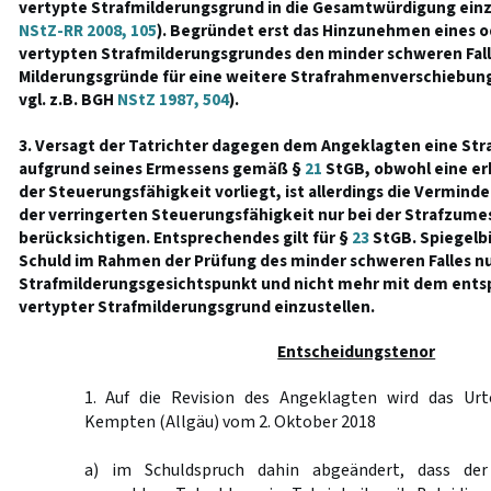
vertypte Strafmilderungsgrund in die Gesamtwürdigung einzu
NStZ-RR 2008, 105
). Begründet erst das Hinzunehmen eines o
vertypten Strafmilderungsgrundes den minder schweren Fall,
Milderungsgründe für eine weitere Strafrahmenverschiebun
vgl. z.B. BGH
NStZ 1987, 504
).
3. Versagt der Tatrichter dagegen dem Angeklagten eine S
aufgrund seines Ermessens gemäß §
21
StGB, obwohl eine e
der Steuerungsfähigkeit vorliegt, ist allerdings die Verminde
der verringerten Steuerungsfähigkeit nur bei der Strafzume
berücksichtigen. Entsprechendes gilt für §
23
StGB. Spiegelbi
Schuld im Rahmen der Prüfung des minder schweren Falles nu
Strafmilderungsgesichtspunkt und nicht mehr mit dem ents
vertypter Strafmilderungsgrund einzustellen.
Entscheidungstenor
1. Auf die Revision des Angeklagten wird das Urt
Kempten (Allgäu) vom 2. Oktober 2018
a) im Schuldspruch dahin abgeändert, dass de