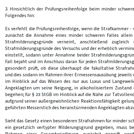
3. Hinsichtlich der Prüfungsreihenfolge beim minder schwere
Folgendes hin:
Es verfehlt die Prüfungsreihenfolge, wenn die Strafkammer - 
zunächst die Annahme eines minder schweren Falles allein
Strafmilderungsgründe verneint, anschließend zugleich 
Strafmilderungsgründe des Versuchs und der erheblich vermin
einstellt, sodann unter Annahme beider Strafmilderungsgrü
Fall bejaht und im Anschluss daran für jeden Strafmilderung
gesondert prüft, ob diese überhaupt die fakultative Strafra
und dies sodann im Rahmen ihrer Ermessensausübung jeweils ve
im Hinblick auf das Wissen des nur aus Luxus und Langewei
Angeklagten um seine Neigung, in alkoholisiertem Zustand 
begehen; für §
23
StGB im Hinblick auf die Nähe zur Tatvollen
aufgrund seiner außergewöhnlichen Reaktionsfähigkeit gelun
geführten Messerstich des heranstürmenden Angeklagten abzuwe
Sieht das Gesetz einen besonderen Strafrahmen für minder sch
ein gesetzlich vertypter Milderungsgrund gegeben, muss b