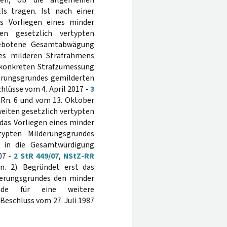
en, ob die allgemeinen
s tragen. Ist nach einer
s Vorliegen eines minder
en gesetzlich vertypten
 gebotene Gesamtabwägung
es milderen Strafrahmens
er konkreten Strafzumessung
derungsgrundes gemilderten
hlüsse vom 4. April 2017 -
3
 Rn. 6 und vom 13. Oktober
zweiten gesetzlich vertypten
das Vorliegen eines minder
ypten Milderungsgrundes
d in die Gesamtwürdigung
07 -
2 StR 449/07
,
NStZ-RR
n. 2). Begründet erst das
derungsgrundes den minder
ünde für eine weitere
 Beschluss vom 27. Juli 1987