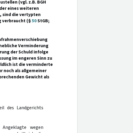
stellen (vgl. z.B. BGH
der eines weiteren
 sind die vertypten
g verbraucht (§
50
StGB;
trafrahmenverschiebung
rhebliche Verminderung
rung der Schuld infolge
ssung im engeren Sinn zu
ldlich ist die verminderte
r noch als allgemeiner
prechenden Gewicht als
eil des Landgerichts
r Angeklagte wegen