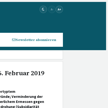
A-
A+
Newsletter abonnieren
6. Februar 2019
vertyptem
gründe; Verminderung der
hterlichem Ermessen gegen
drohung (Subsidiarität