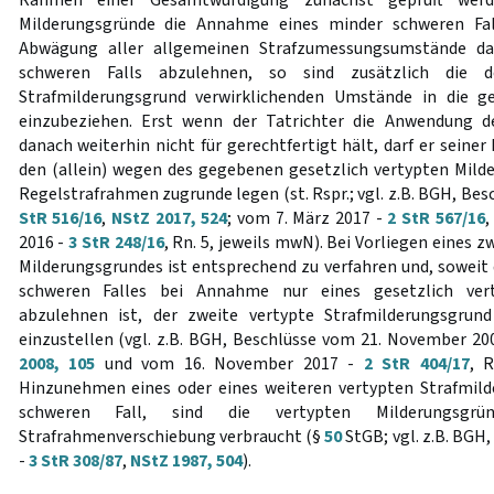
Rahmen einer Gesamtwürdigung zunächst geprüft werd
Milderungsgründe die Annahme eines minder schweren Fall
Abwägung aller allgemeinen Strafzumessungsumstände da
schweren Falls abzulehnen, so sind zusätzlich die d
Strafmilderungsgrund verwirklichenden Umstände in die
einzubeziehen. Erst wenn der Tatrichter die Anwendung d
danach weiterhin nicht für gerechtfertigt hält, darf er sein
den (allein) wegen des gegebenen gesetzlich vertypten Mil
Regelstrafrahmen zugrunde legen (st. Rspr.; vgl. z.B. BGH, Besc
StR 516/16
,
NStZ 2017, 524
; vom 7. März 2017 -
2 StR 567/16
,
2016 -
3 StR 248/16
, Rn. 5, jeweils mwN). Bei Vorliegen eines 
Milderungsgrundes ist entsprechend zu verfahren und, soweit 
schweren Falles bei Annahme nur eines gesetzlich vert
abzulehnen ist, der zweite vertypte Strafmilderungsgrun
einzustellen (vgl. z.B. BGH, Beschlüsse vom 21. November 20
2008, 105
und vom 16. November 2017 -
2 StR 404/17
, R
Hinzunehmen eines oder eines weiteren vertypten Strafmil
schweren Fall, sind die vertypten Milderungsgr
Strafrahmenverschiebung verbraucht (§
50
StGB; vgl. z.B. BGH,
-
3 StR 308/87
,
NStZ 1987, 504
).