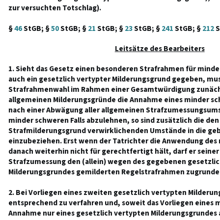
zur versuchten Totschlag).
§
46
StGB; §
50
StGB; §
21
StGB; §
23
StGB; §
241
StGB; §
212
S
Leitsätze des Bearbeiters
1. Sieht das Gesetz einen besonderen Strafrahmen für minder
auch ein gesetzlich vertypter Milderungsgrund gegeben, mus
Strafrahmenwahl im Rahmen einer Gesamtwürdigung zunächs
allgemeinen Milderungsgründe die Annahme eines minder schw
nach einer Abwägung aller allgemeinen Strafzumessungsums
minder schweren Falls abzulehnen, so sind zusätzlich die den
Strafmilderungsgrund verwirklichenden Umstände in die 
einzubeziehen. Erst wenn der Tatrichter die Anwendung des
danach weiterhin nicht für gerechtfertigt hält, darf er seine
Strafzumessung den (allein) wegen des gegebenen gesetzlic
Milderungsgrundes gemilderten Regelstrafrahmen zugrunde le
2. Bei Vorliegen eines zweiten gesetzlich vertypten Milderun
entsprechend zu verfahren und, soweit das Vorliegen eines m
Annahme nur eines gesetzlich vertypten Milderungsgrundes a