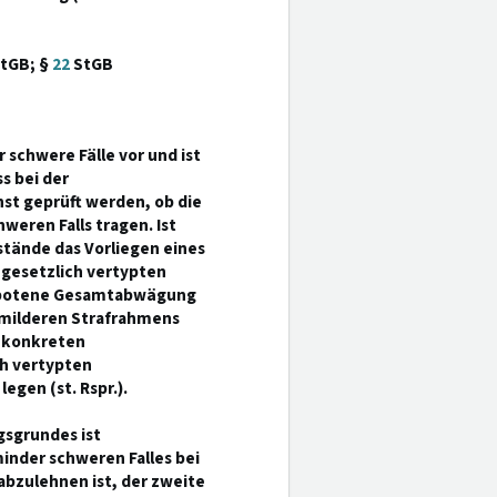
tGB; §
22
StGB
 schwere Fälle vor und ist
s bei der
t geprüft werden, ob die
eren Falls tragen. Ist
tände das Vorliegen eines
 gesetzlich vertypten
gebotene Gesamtabwägung
 milderen Strafrahmens
r konkreten
h vertypten
gen (st. Rspr.).
gsgrundes ist
inder schweren Falles bei
bzulehnen ist, der zweite