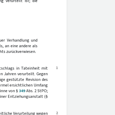
g verurteilt ist; die
uer Verhandlung und
s, an eine andere als
hts zurückverwiesen.
1
schlags in Tateinheit mit
n Jahren verurteilt. Gegen
rüge gestützte Revision des
ormel ersichtlichen Umfang
Sinne von §
349
Abs. 2 StPO;
iner Entziehungsanstalt (§
2
eitliche Verurteilung wegen