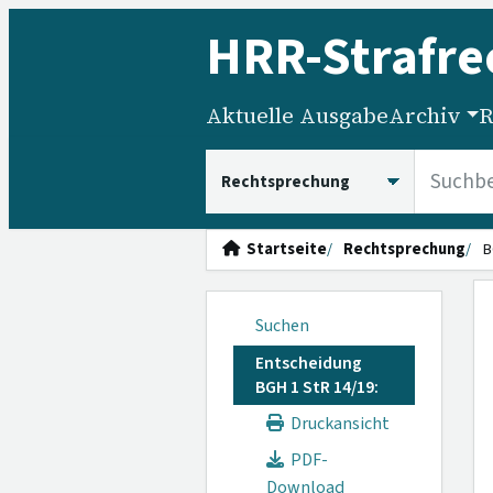
HRR
-Strafre
Aktuelle Ausgabe
Archiv
R
HRRS durchsuchen
Startseite
Rechtsprechung
B
Suchen
Entscheidung
BGH 1 StR 14/19:
Druckansicht
PDF-
Download