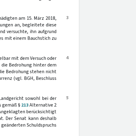
3
hädigten am 15. März 2018,
ungen an, begleitete diese
nd versuchte, ihn aufgrund
ses mit einem Bauchstich zu
4
ttelbar mit dem Versuch oder
t die Bedrohung hinter dem
die Bedrohung stehen nicht
rrenz (vgl. BGH, Beschluss
5
Landgericht sowohl bei der
gs gemäß §
213
Alternative 2
Angeklagten berücksichtigt
at. Der Senat kann deshalb
es geänderten Schuldspruchs