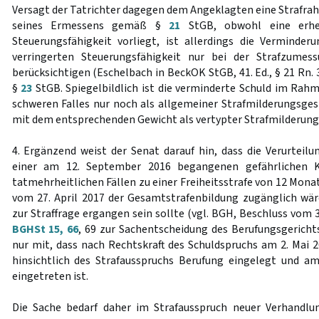
Versagt der Tatrichter dagegen dem Angeklagten eine Strafr
seines Ermessens gemäß §
21
StGB, obwohl eine erheb
Steuerungsfähigkeit vorliegt, ist allerdings die Verminder
verringerten Steuerungsfähigkeit nur bei der Strafzume
berücksichtigen (Eschelbach in BeckOK StGB, 41. Ed., § 21 Rn. 
§
23
StGB. Spiegelbildlich ist die verminderte Schuld im Rah
schweren Falles nur noch als allgemeiner Strafmilderungsge
mit dem entsprechenden Gewicht als vertypter Strafmilderung
4. Ergänzend weist der Senat darauf hin, dass die Verurtei
einer am 12. September 2016 begangenen gefährlichen K
tatmehrheitlichen Fällen zu einer Freiheitsstrafe von 12 Mon
vom 27. April 2017 der Gesamtstrafenbildung zugänglich wäre,
zur Straffrage ergangen sein sollte (vgl. BGH, Beschluss vom 3
BGHSt 15, 66
, 69 zur Sachentscheidung des Berufungsgerichts)
nur mit, dass nach Rechtskraft des Schuldspruchs am 2. Mai 2
hinsichtlich des Strafausspruchs Berufung eingelegt und am
eingetreten ist.
Die Sache bedarf daher im Strafausspruch neuer Verhandlu