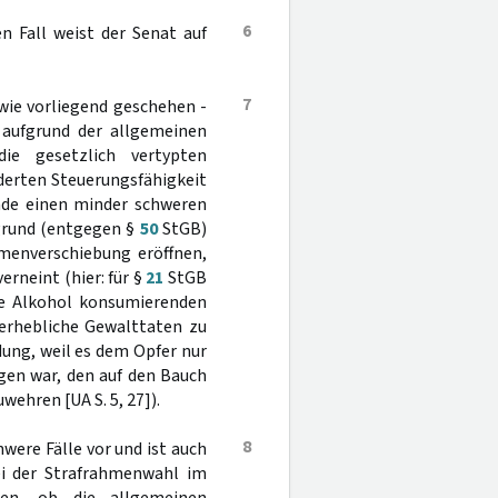
6
n Fall weist der Senat auf
7
wie vorliegend geschehen -
 aufgrund der allgemeinen
die gesetzlich vertypten
derten Steuerungsfähigkeit
nde einen minder schweren
sgrund (entgegen §
50
StGB)
hmenverschiebung eröffnen,
rneint (hier: für §
21
StGB
le Alkohol konsumierenden
erhebliche Gewalttaten zu
dung, weil es dem Opfer nur
gen war, den auf den Bauch
hren [UA S. 5, 27]).
8
were Fälle vor und ist auch
ei der Strafrahmenwahl im