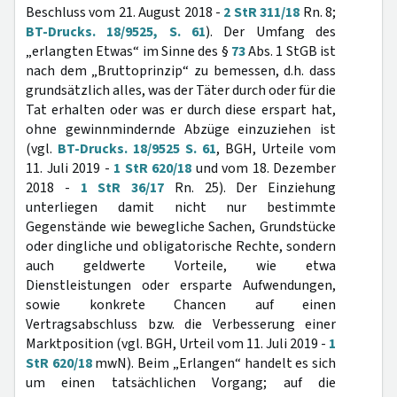
Beschluss vom 21. August 2018 -
2 StR 311/18
Rn. 8;
BT-Drucks. 18/9525, S. 61
). Der Umfang des
„erlangten Etwas“ im Sinne des §
73
Abs. 1 StGB ist
nach dem „Bruttoprinzip“ zu bemessen, d.h. dass
grundsätzlich alles, was der Täter durch oder für die
Tat erhalten oder was er durch diese erspart hat,
ohne gewinnmindernde Abzüge einzuziehen ist
(vgl.
BT-Drucks. 18/9525 S. 61
, BGH, Urteile vom
11. Juli 2019 -
1 StR 620/18
und vom 18. Dezember
2018 -
1 StR 36/17
Rn. 25). Der Einziehung
unterliegen damit nicht nur bestimmte
Gegenstände wie bewegliche Sachen, Grundstücke
oder dingliche und obligatorische Rechte, sondern
auch geldwerte Vorteile, wie etwa
Dienstleistungen oder ersparte Aufwendungen,
sowie konkrete Chancen auf einen
Vertragsabschluss bzw. die Verbesserung einer
Marktposition (vgl. BGH, Urteil vom 11. Juli 2019 -
1
StR 620/18
mwN). Beim „Erlangen“ handelt es sich
um einen tatsächlichen Vorgang; auf die