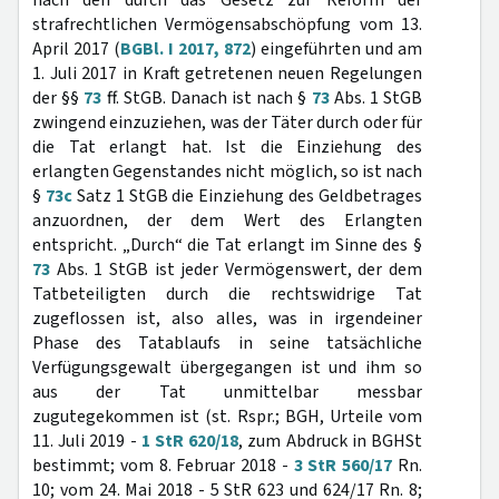
nach den durch das Gesetz zur Reform der
strafrechtlichen Vermögensabschöpfung vom 13.
April 2017 (
BGBl. I 2017, 872
) eingeführten und am
1. Juli 2017 in Kraft getretenen neuen Regelungen
der §§
73
ff. StGB. Danach ist nach §
73
Abs. 1 StGB
zwingend einzuziehen, was der Täter durch oder für
die Tat erlangt hat. Ist die Einziehung des
erlangten Gegenstandes nicht möglich, so ist nach
§
73c
Satz 1 StGB die Einziehung des Geldbetrages
anzuordnen, der dem Wert des Erlangten
entspricht. „Durch“ die Tat erlangt im Sinne des §
73
Abs. 1 StGB ist jeder Vermögenswert, der dem
Tatbeteiligten durch die rechtswidrige Tat
zugeflossen ist, also alles, was in irgendeiner
Phase des Tatablaufs in seine tatsächliche
Verfügungsgewalt übergegangen ist und ihm so
aus der Tat unmittelbar messbar
zugutegekommen ist (st. Rspr.; BGH, Urteile vom
11. Juli 2019 -
1 StR 620/18
, zum Abdruck in BGHSt
bestimmt; vom 8. Februar 2018 -
3 StR 560/17
Rn.
10; vom 24. Mai 2018 - 5 StR 623 und 624/17 Rn. 8;