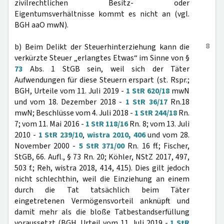
zivilrechtlichen Besitz- oder
Eigentumsverhältnisse kommt es nicht an (vgl.
BGH aaO mwN).
8
b) Beim Delikt der Steuerhinterziehung kann die
verkürzte Steuer „erlangtes Etwas“ im Sinne von §
73
Abs. 1 StGB sein, weil sich der Täter
Aufwendungen für diese Steuern erspart (st. Rspr.;
BGH, Urteile vom 11. Juli 2019 -
1 StR 620/18
mwN
und vom 18. Dezember 2018 -
1 StR 36/17
Rn.18
mwN; Beschlüsse vom 4. Juli 2018 -
1 StR 244/18
Rn.
7; vom 11. Mai 2016 -
1 StR 118/16
Rn. 8; vom 13. Juli
2010 -
1 StR 239/10
,
wistra 2010, 406
und vom 28.
November 2000 -
5 StR 371/00
Rn. 16 ff.; Fischer,
StGB, 66. Aufl., § 73 Rn. 20; Köhler, NStZ 2017, 497,
503 f.; Reh, wistra 2018, 414, 415). Dies gilt jedoch
nicht schlechthin, weil die Einziehung an einem
durch die Tat tatsächlich beim Täter
eingetretenen Vermögensvorteil anknüpft und
damit mehr als die bloße Tatbestandserfüllung
voraussetzt (BGH, Urteil vom 11. Juli 2019 -
1 StR