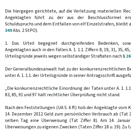
Die hiergegen gerichtete, auf die Verletzung materiellen Rec
Angeklagten führt zu der aus der Beschlussformel ersi
Schuldspruchs und dem Entfallen von elf Einzelstrafen, bleibt 
349
Abs. 2 StPO).
1. Das Urteil begegnet durchgreifenden Bedenken, sow
Angeklagten auch in den Fällen A. 1. 1.1. Ziffern 8, 19, 31, 35, 45,
Urteilsgründe jeweils wegen selbständiger Straftaten nach §
26
Der Generalbundesanwalt hat zu der konkurrenzrechtlichen 
unter A. 1. 1.1. der Urteilsgründe in seiner Antragsschrift ausgefü
„Die konkurrenzrechtliche Einordnung der Taten unter A. 1. 1.1. Z
83, 85, 91 und 97 hält rechtlicher Überprüfung nicht stand.
Nach den Feststellungen (UA S. 6 ff.) hob der Angeklagte vom K
14. Dezember 2012 Geld zum persönlichen Verbrauch ab (Tat Zi
selben Tag eine Überweisung (Tat Ziffer 8). Am 14. Januar
Überweisungen zu eigenen Zwecken (Taten Ziffer 18 u. 19). Zu