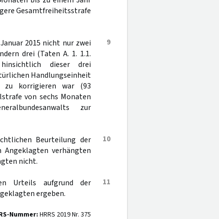
 Monaten bis zu einem Jahr
igere Gesamtfreiheitsstrafe
9
Januar 2015 nicht nur zwei
rn drei (Taten A. 1. 1.1.
nsichtlich dieser drei
türlichen Handlungseinheit
 zu korrigieren war (93
elstrafe von sechs Monaten
neralbundesanwalts zur
10
chtlichen Beurteilung der
n Angeklagten verhängten
gten nicht.
11
n Urteils aufgrund der
ngeklagten ergeben.
RS-Nummer:
HRRS 2019 Nr. 375