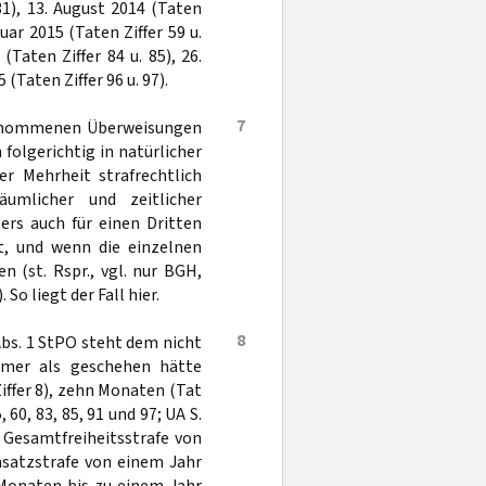
31), 13. August 2014 (Taten
nuar 2015 (Taten Ziffer 59 u.
(Taten Ziffer 84 u. 85), 26.
(Taten Ziffer 96 u. 97).
7
rgenommenen Überweisungen
olgerichtig in natürlicher
er Mehrheit strafrechtlich
äumlicher und zeitlicher
rs auch für einen Dritten
t, und wenn die einzelnen
 (st. Rspr., vgl. nur BGH,
). So liegt der Fall hier.
8
bs. 1 StPO steht dem nicht
amer als geschehen hätte
iffer 8), zehn Monaten (Tat
 60, 83, 85, 91 und 97; UA S.
 Gesamtfreiheitsstrafe von
nsatzstrafe von einem Jahr