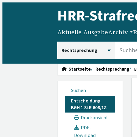
HRR
-Strafre
Aktuelle Ausgabe
Archiv
R
HRRS durchsuchen
Startseite
Rechtsprechung
B
Suchen
Entscheidung
BGH 1 StR 608/18:
Druckansicht
PDF-
Download