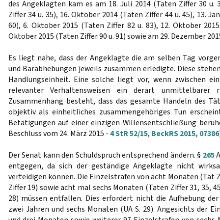
des Angeklagten kam es am 18. Juli 2014 (Taten Ziffer 30 u. 
Ziffer 34 u. 35), 16. Oktober 2014 (Taten Ziffer 44 u. 45), 13. Ja
60), 6. Oktober 2015 (Taten Ziffer 82 u. 83), 12. Oktober 2015 
Oktober 2015 (Taten Ziffer 90 u. 91) sowie am 29. Dezember 2015 
Es liegt nahe, dass der Angeklagte die am selben Tag vo
und Barabhebungen jeweils zusammen erledigte. Diese stehen f
Handlungseinheit. Eine solche liegt vor, wenn zwischen ein
relevanter Verhaltensweisen ein derart unmittelbarer r
Zusammenhang besteht, dass das gesamte Handeln des Täte
objektiv als einheitliches zusammengehöriges Tun erschein
Betätigungen auf einer einzigen Willensentschließung beruhen
Beschluss vom 24. März 2015 -
4 StR 52/15
,
BeckRS 2015, 07386
Der Senat kann den Schuldspruch entsprechend ändern. §
265
A
entgegen, da sich der geständige Angeklagte nicht wirks
verteidigen können. Die Einzelstrafen von acht Monaten (Tat Z
Ziffer 19) sowie acht mal sechs Monaten (Taten Ziffer 31, 35, 45,
28) müssen entfallen. Dies erfordert nicht die Aufhebung der
zwei Jahren und sechs Monaten (UA S. 29). Angesichts der Ei