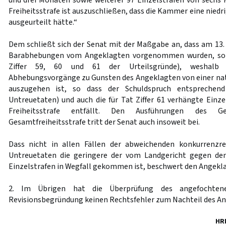
und drei Monaten sowie weiterer 97 Einzelstrafen von sechs
Freiheitsstrafe ist auszuschließen, dass die Kammer eine niedr
ausgeurteilt hätte.“
Dem schließt sich der Senat mit der Maßgabe an, dass am 13. 
Barabhebungen vom Angeklagten vorgenommen wurden, sonde
Ziffer 59, 60 und 61 der Urteilsgründe), weshalb hi
Abhebungsvorgänge zu Gunsten des Angeklagten von einer na
auszugehen ist, so dass der Schuldspruch entsprechend
Untreuetaten) und auch die für Tat Ziffer 61 verhängte Einz
Freiheitsstrafe entfällt. Den Ausführungen des Ge
Gesamtfreiheitsstrafe tritt der Senat auch insoweit bei.
Dass nicht in allen Fällen der abweichenden konkurrenzre
Untreuetaten die geringere der vom Landgericht gegen de
Einzelstrafen in Wegfall gekommen ist, beschwert den Angekla
2. Im Übrigen hat die Überprüfung des angefochtene
Revisionsbegründung keinen Rechtsfehler zum Nachteil des A
HR