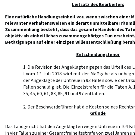
Leitsatz des Bearbeiters
Eine natürliche Handlungseinheit vor, wenn zwischen einer M
relevanter Verhaltensweisen ein derart unmittelbarer räumli
Zusammenhang besteht, dass das gesamte Handeln des Täters
objektiv als einheitliches zusammengehöriges Tun erscheint
Betätigungen auf einer einzigen Willensentschließung beruhen
Entscheidungstenor
1. Die Revision des Angeklagten gegen das Urteil des
I vom 17. Juli 2018 wird mit der Maßgabe als unbegr
der Angeklagte der Untreue in 93 Fällen sowie der Urk
Fällen schuldig ist. Die Einzelstrafen für die Taten A. 1.
35, 45, 60, 61, 83, 85, 91 und 97 entfallen.
2. Der Beschwerdeführer hat die Kosten seines Rechtsm
Gründe
Das Landgericht hat den Angeklagten wegen Untreue in 104 Fä
in vier Fällen zu einer Gesamtfreiheitsstrafe von zwei Jahren u