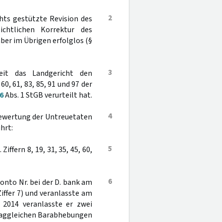
2
hts gestützte Revision des
chtlichen Korrektur des
aber im Übrigen erfolglos (§
3
eit das Landgericht den
 60, 61, 83, 85, 91 und 97 der
6
Abs. 1 StGB verurteilt hat.
4
Bewertung der Untreuetaten
hrt:
5
iffern 8, 19, 31, 35, 45, 60,
6
onto Nr. bei der D. bank am
ffer 7) und veranlasste am
 2014 veranlasste er zwei
 taggleichen Barabhebungen