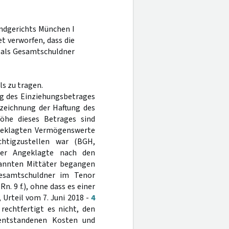
andgerichts München I
t verworfen, dass die
 als Gesamtschuldner
s zu tragen.
g des Einziehungsbetrages
nzeichnung der Haftung des
öhe dieses Betrages sind
geklagten Vermögenswerte
chtigzustellen war (BGH,
der Angeklagte nach den
kannten Mittäter begangen
Gesamtschuldner im Tenor
Rn. 9 f.), ohne dass es einer
Urteil vom 7. Juni 2018 -
4
rechtfertigt es nicht, den
 entstandenen Kosten und