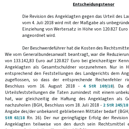
Entscheidungstenor
Die Revision des Angeklagten gegen das Urteil des L
vom 4. Juli 2018 wird mit der Maßgabe als unbegründe
Einziehung von Wertersatz in Höhe von 120.827 Euro
angeordnet wird.
Der Beschwerdeführer hat die Kosten des Rechtsmittel
Wie vom Generalbundesanwalt beantragt, war die Reduzierun
von 133.142,83 Euro auf 120.827 Euro bei gleichzeitiger Ken
Angeklagten als Gesamtschuldner vorzunehmen. Nur in H
entsprechend den Feststellungen des Landgerichts dem An
zugeflossen, so dass der entsprechende Rechenfehler ri
Beschluss vom 16. August 2018 -
4 StR 169/18
). Da 
Urteilsfeststellungen die Taten zumindest mit einem unbe
hat, war gleichzeitig die Haftung des Angeklagten als 
nachzuholen (BGH, Beschluss vom 18. Juli 2018 -
2 StR 245/18
Angabe des/der unbekannt gebliebenen Mittäter bedarf (BGH, 
StR 63/18
Rn. 16). Der nur geringfügige Erfolg der Revision 
Angeklagten teilweise von den durch sein Rechtsmittel