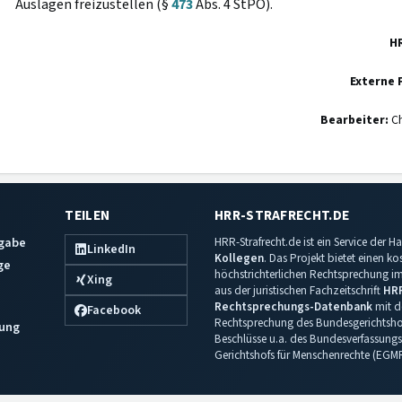
Auslagen freizustellen (§
473
Abs. 4 StPO).
H
Externe 
Bearbeiter:
Ch
TEILEN
HRR-STRAFRECHT.DE
sgabe
HRR-Strafrecht.de ist ein Service der
LinkedIn
Kollegen
. Das Projekt bietet einen k
ge
höchstrichterlichen Rechtsprechung im 
Xing
aus der juristischen Fachzeitschrift
HR
Rechtsprechungs-Datenbank
mit de
Facebook
Rechtsprechung des Bundesgerichtshof
ung
Beschlüsse u.a. des Bundesverfassungs
Gerichtshofs für Menschenrechte (EGM