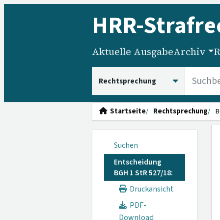
HRR
-Strafre
Aktuelle Ausgabe
Archiv
R
HRRS durchsuchen
Startseite
Rechtsprechung
B
Suchen
Entscheidung
BGH 1 StR 527/18:
Druckansicht
PDF-
Download