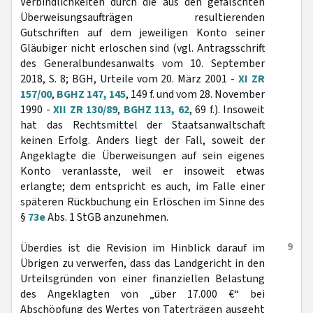
Verbindlichkeiten durch die aus den gefälschten
Überweisungsaufträgen resultierenden
Gutschriften auf dem jeweiligen Konto seiner
Gläubiger nicht erloschen sind (vgl. Antragsschrift
des Generalbundesanwalts vom 10. September
2018, S. 8; BGH, Urteile vom 20. März 2001 -
XI ZR
157/00
,
BGHZ 147, 145
, 149 f. und vom 28. November
1990 -
XII ZR 130/89
,
BGHZ 113, 62
, 69 f.). Insoweit
hat das Rechtsmittel der Staatsanwaltschaft
keinen Erfolg. Anders liegt der Fall, soweit der
Angeklagte die Überweisungen auf sein eigenes
Konto veranlasste, weil er insoweit etwas
erlangte; dem entspricht es auch, im Falle einer
späteren Rückbuchung ein Erlöschen im Sinne des
§
73e
Abs. 1 StGB anzunehmen.
9
Überdies ist die Revision im Hinblick darauf im
Übrigen zu verwerfen, dass das Landgericht in den
Urteilsgründen von einer finanziellen Belastung
des Angeklagten von „über 17.000 €“ bei
Abschöpfung des Wertes von Taterträgen ausgeht