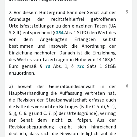
5
2. Vor diesem Hintergrund kann der Senat auf der
Grundlage der rechtsfehlerfrei getroffenen
Urteilsfeststellungen zu den einzelnen Taten (UA
S. 8 ff.) entsprechend §
354
Abs. 1 StPO den Wert des
von dem Angeklagten Erlangten selbst
bestimmen und insoweit die Anordnung der
Einziehung nachholen. Danach ist die Einziehung
des Wertes von Taterträgen in Höhe von 14.488,64
Euro gemäß §
73
Abs. 1, §
73c
Satz 1 StGB
anzuordnen.
6
a) Soweit der Generalbundesanwalt in der
Hauptverhandlung die Auffassung vertreten hat,
die Revision der Staatsanwaltschaft erfasse auch
die Fälle des versuchten Betruges (Fälle C. 5. d), 5. f),
5. j), C. 6. g) und C. 7. p) der Urteilsgründe), vermag
der Senat dem nicht zu folgen. Aus der
Revisionsbegründung ergibt sich hinreichend
deutlich, dass sich die Revision lediglich auf die