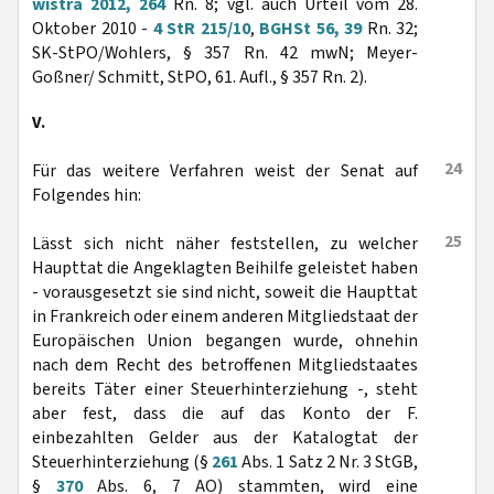
wistra 2012, 264
Rn. 8; vgl. auch Urteil vom 28.
Oktober 2010 -
4 StR 215/10
,
BGHSt 56, 39
Rn. 32;
SK-StPO/Wohlers, § 357 Rn. 42 mwN; Meyer-
Goßner/ Schmitt, StPO, 61. Aufl., § 357 Rn. 2).
V.
24
Für das weitere Verfahren weist der Senat auf
Folgendes hin:
25
Lässt sich nicht näher feststellen, zu welcher
Haupttat die Angeklagten Beihilfe geleistet haben
- vorausgesetzt sie sind nicht, soweit die Haupttat
in Frankreich oder einem anderen Mitgliedstaat der
Europäischen Union begangen wurde, ohnehin
nach dem Recht des betroffenen Mitgliedstaates
bereits Täter einer Steuerhinterziehung -, steht
aber fest, dass die auf das Konto der F.
einbezahlten Gelder aus der Katalogtat der
Steuerhinterziehung (§
261
Abs. 1 Satz 2 Nr. 3 StGB,
§
370
Abs. 6, 7 AO) stammten, wird eine