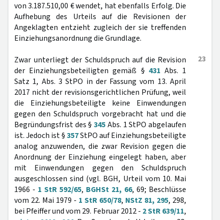
von 3.187.510,00 € wendet, hat ebenfalls Erfolg. Die
Aufhebung des Urteils auf die Revisionen der
Angeklagten entzieht zugleich der sie treffenden
Einziehungsanordnung die Grundlage.
23
Zwar unterliegt der Schuldspruch auf die Revision
der Einziehungsbeteiligten gemäß §
431
Abs. 1
Satz 1, Abs. 3 StPO in der Fassung vom 13. April
2017 nicht der revisionsgerichtlichen Prüfung, weil
die Einziehungsbeteiligte keine Einwendungen
gegen den Schuldspruch vorgebracht hat und die
Begründungsfrist des §
345
Abs. 1 StPO abgelaufen
ist. Jedoch ist §
357
StPO auf Einziehungsbeteiligte
analog anzuwenden, die zwar Revision gegen die
Anordnung der Einziehung eingelegt haben, aber
mit Einwendungen gegen den Schuldspruch
ausgeschlossen sind (vgl. BGH, Urteil vom 10. Mai
1966 -
1 StR 592/65
,
BGHSt 21, 66
, 69; Beschlüsse
vom 22. Mai 1979 -
1 StR 650/78
,
NStZ 81, 295
, 298,
bei Pfeiffer und vom 29. Februar 2012 -
2 StR 639/11
,