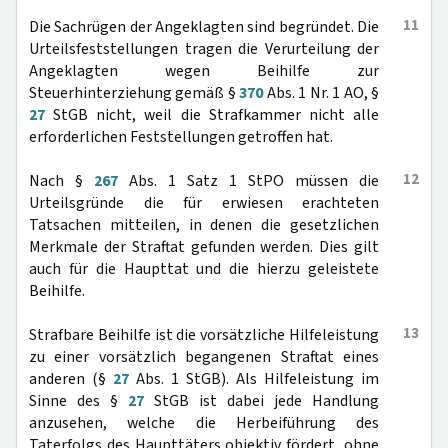
11
Die Sachrügen der Angeklagten sind begründet. Die
Urteilsfeststellungen tragen die Verurteilung der
Angeklagten wegen Beihilfe zur
Steuerhinterziehung gemäß §
370
Abs. 1 Nr. 1 AO, §
27
StGB nicht, weil die Strafkammer nicht alle
erforderlichen Feststellungen getroffen hat.
12
Nach §
267
Abs. 1 Satz 1 StPO müssen die
Urteilsgründe die für erwiesen erachteten
Tatsachen mitteilen, in denen die gesetzlichen
Merkmale der Straftat gefunden werden. Dies gilt
auch für die Haupttat und die hierzu geleistete
Beihilfe.
13
Strafbare Beihilfe ist die vorsätzliche Hilfeleistung
zu einer vorsätzlich begangenen Straftat eines
anderen (§
27
Abs. 1 StGB). Als Hilfeleistung im
Sinne des §
27
StGB ist dabei jede Handlung
anzusehen, welche die Herbeiführung des
Taterfolgs des Haupttäters objektiv fördert, ohne