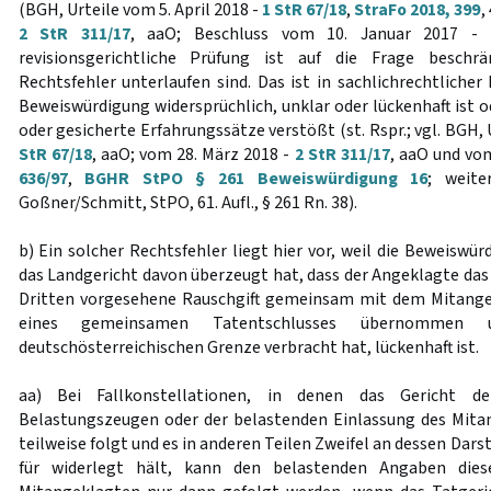
(BGH, Urteile vom 5. April 2018 -
1 StR 67/18
,
StraFo 2018, 399
,
2 StR 311/17
, aaO; Beschluss vom 10. Januar 2017 -
revisionsgerichtliche Prüfung ist auf die Frage besch
Rechtsfehler unterlaufen sind. Das ist in sachlichrechtlicher 
Beweiswürdigung widersprüchlich, unklar oder lückenhaft ist 
oder gesicherte Erfahrungssätze verstößt (st. Rspr.; vgl. BGH, 
StR 67/18
, aaO; vom 28. März 2018 -
2 StR 311/17
, aaO und vo
636/97
,
BGHR StPO § 261 Beweiswürdigung 16
; weite
Goßner/Schmitt, StPO, 61. Aufl., § 261 Rn. 38).
b) Ein solcher Rechtsfehler liegt hier vor, weil die Beweiswür
das Landgericht davon überzeugt hat, dass der Angeklagte das 
Dritten vorgesehene Rauschgift gemeinsam mit dem Mitange
eines gemeinsamen Tatentschlusses übernommen
deutschösterreichischen Grenze verbracht hat, lückenhaft ist.
aa) Bei Fallkonstellationen, in denen das Gericht d
Belastungszeugen oder der belastenden Einlassung des Mitan
teilweise folgt und es in anderen Teilen Zweifel an dessen Dars
für widerlegt hält, kann den belastenden Angaben dies