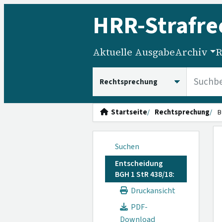
HRR
-Strafre
Aktuelle Ausgabe
Archiv
R
HRRS durchsuchen
Startseite
Rechtsprechung
B
Suchen
Entscheidung
BGH 1 StR 438/18:
Druckansicht
PDF-
Download