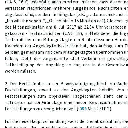
(UA S. 16 f.) jedenfalls auch erörtern müssen, dass dieser n
verfassten Nachrichten mehrere ausgehende Nachrichten ent
abgefasst sind, sondern im Singular (z.B. „…dann schicke ich d
„Ich will ihn sehen...“, „Ok ich bin in 15 Minuten da“). Gleiches 
des Mitangeklagten am 8. Juli 2017 ab 22.34 Uhr versandten
gefassten - Textnachrichten (UA S. 18), mittels derer die Er
Tests mit der dem Mitangeklagten in R. überlassenen Heroi
Nachdem der Angeklagte bestritten hat, den Auftrag zum T
Serbien gemeinsam mit dem Mitangeklagten übernommen und 
haben, stellt der vorgenannte Chat-Verkehr ein gewichtige
Tatbeteiligung des Angeklagten dar, das in die Gesamtwü
werden müssen.
2. Der Rechtsfehler in der Beweiswürdigung führt zur Aufh
Feststellungen, soweit es den Angeklagten betrifft. Von 
Feststellungen zum objektiven Tatgeschehen sieht der
Tatrichter auf der Grundlage einer neuen Beweisaufnahme i
Feststellungen zu ermöglichen (vgl. §
353
Abs. 2 StPO).
Für die neue Hauptverhandlung weist der Senat darauf hin, da
Einlassung des Angeklagten seine Tatbeteiligung zum