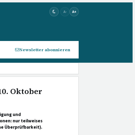
A-
A+
Newsletter abonnieren
10. Oktober
digung und
onen: nur teilweises
he Überprüfbarkeit).