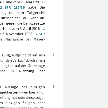
 400 und vom 28. März 2018 -
2 StR 235/16
, aaO). Die
ränkt, ob dem Tatgericht
Hinsicht der Fall, wenn die
oder gegen die Denkgesetze
Urteile vom 5. April 2018 -
1
m 6. November 1998 -
2 StR
re Nachweise bei Meyer-
5
digung, aufgrund deren sich
für den Verkauf durch einen
klagten auf der Grundlage
 und in Richtung der
6
er Aussage des einzigen
geklagten - wie hier - nur
tellung hat oder diese sogar
es einzigen Zeugen oder