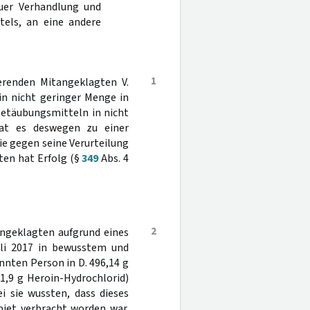
uer Verhandlung und
tels, an eine andere
1
erenden Mitangeklagten V.
in nicht geringer Menge in
Betäubungsmitteln in nicht
at es deswegen zu einer
Die gegen seine Verurteilung
ten hat Erfolg (§
349
Abs. 4
2
ngeklagten aufgrund eines
Juli 2017 in bewusstem und
nten Person in D. 496,14 g
1,9 g Heroin-Hydrochlorid)
i sie wussten, dass dieses
biet verbracht worden war.