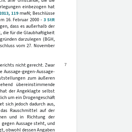
ht alle Umstände, die die
erlegungen einbezogen hat
2013, 119
mwN; Beschlüsse
m 16. Februar 2000 -
3 StR
ngen, dass es außerhalb der
die für die Glaubhaftigkeit
lsgründen darzulegen (BGH,
eschluss vom 27. November
7
richts nicht gerecht. Zwar
ine Aussage-gegen-Aussage-
Feststellungen zum äußeren
gehend übereinstimmende
hat der Angeklagte selbst
hlich um ein Drogengeschäft
et sich jedoch dadurch aus,
 das Rauschmittel auf der
men und in Richtung der
e gegen Aussage steht, und
lgt, obwohl dessen Angaben