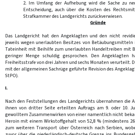
2. Im Umfang der Aufhebung wird die Sache zu ne
Entscheidung, auch über die Kosten des Rechtsmit
Strafkammer des Landgerichts zurückverwiesen.
Gründe
Das Landgericht hat den Angeklagten und den nicht revidi
jeweils wegen unerlaubten Besitzes von Betäubungsmitteln 
Tateinheit mit Beihilfe zum unerlaubten Handeltreiben mit 
geringer Menge schuldig gesprochen. Den Angeklagten h
Freiheitsstrafe von drei Jahren und sechs Monaten verurteilt. 
mit der allgemeinen Sachrüge geführte Revision des Angeklag
StPO).
I.
Nach den Feststellungen des Landgerichts übernahmen die A
ihnen von dritter Seite erteilten Auftrags am 9. oder 10. 
gewolltem Zusammenwirken von einer namentlich nicht bekan
Heroin mit einem Wirkstoffgehalt von 52,8 % (mindestens 26
zum weiteren Transport über Österreich nach Serbien, wobe
zuvor über die niederländisch-deutsche Grenze ins Bundesge