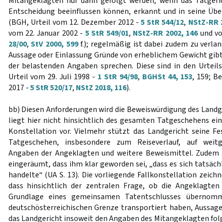
Mitangeklagten nur dann gefolgt werden, wenn das Tatgeric
Entscheidung beeinflussen können, erkannt und in seine Üb
(BGH, Urteil vom 12. Dezember 2012 -
5 StR 544/12
,
NStZ-RR 
vom 22. Januar 2002 -
5 StR 549/01
,
NStZ-RR 2002, 146
und vo
28/00
,
StV 2000, 599
f.); regelmäßig ist dabei zudem zu verla
Aussage oder Einlassung Gründe von erheblichem Gewicht gibt, 
der belastenden Angaben sprechen. Diese sind in den Urtei
Urteil vom 29. Juli 1998 -
1 StR 94/98
,
BGHSt 44, 153
, 159; B
2017 -
5 StR 520/17
,
NStZ 2018, 116
).
bb) Diesen Anforderungen wird die Beweiswürdigung des Landge
liegt hier nicht hinsichtlich des gesamten Tatgeschehens e
Konstellation vor. Vielmehr stützt das Landgericht seine 
Tatgeschehen, insbesondere zum Reiseverlauf, auf weit
Angaben der Angeklagten und weitere Beweismittel. Zudem 
eingeräumt, dass ihm klar geworden sei, „dass es sich tatsäc
handelte“ (UA S. 13). Die vorliegende Fallkonstellation zeichn
dass hinsichtlich der zentralen Frage, ob die Angeklagten
Grundlage eines gemeinsamen Tatentschlusses übernom
deutschösterreichischen Grenze transportiert haben, Aussag
das Landgericht insoweit den Angaben des Mitangeklagten fo