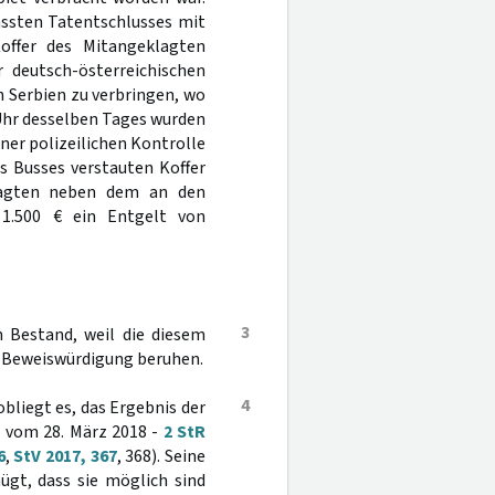
assten Tatentschlusses mit
offer des Mitangeklagten
 deutsch-österreichischen
 Serbien zu verbringen, wo
 Uhr desselben Tages wurden
ner polizeilichen Kontrolle
s Busses verstauten Koffer
klagten neben dem an den
1.500 € ein Entgelt von
3
n Bestand, weil die diesem
n Beweiswürdigung beruhen.
4
obliegt es, das Ergebnis der
l vom 28. März 2018 -
2 StR
6
,
StV 2017, 367
, 368). Seine
ügt, dass sie möglich sind