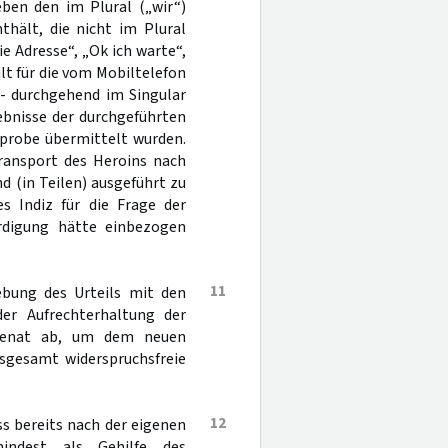
eben den im Plural („wir“)
hält, die nicht im Plural
ie Adresse“, „Ok ich warte“,
gilt für die vom Mobiltelefon
 - durchgehend im Singular
gebnisse der durchgeführten
nprobe übermittelt wurden.
ransport des Heroins nach
(in Teilen) ausgeführt zu
s Indiz für die Frage der
rdigung hätte einbezogen
11
ebung des Urteils mit den
der Aufrechterhaltung der
 Senat ab, um dem neuen
nsgesamt widerspruchsfreie
12
ss bereits nach der eigenen
indest als Gehilfe des