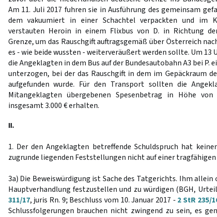
Am 11. Juli 2017 fuhren sie in Ausführung des gemeinsam gef
dem vakuumiert in einer Schachtel verpackten und im K
verstauten Heroin in einem Flixbus von D. in Richtung der
Grenze, um das Rauschgift auftragsgemäß über Österreich nach
es - wie beide wussten - weiterveräußert werden sollte. Um 13
die Angeklagten in dem Bus auf der Bundesautobahn A3 bei P. ei
unterzogen, bei der das Rauschgift in dem im Gepäckraum de
aufgefunden wurde. Für den Transport sollten die Ange
Mitangeklagten übergebenen Spesenbetrag in Höhe von 
insgesamt 3.000 € erhalten.
II.
1. Der den Angeklagten betreffende Schuldspruch hat keine
zugrunde liegenden Feststellungen nicht auf einer tragfähige
3a) Die Beweiswürdigung ist Sache des Tatgerichts. Ihm allein 
Hauptverhandlung festzustellen und zu würdigen (BGH, Urtei
311/17
, juris Rn. 9; Beschluss vom 10. Januar 2017 -
2 StR 235/1
Schlussfolgerungen brauchen nicht zwingend zu sein, es gen