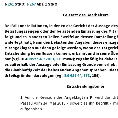
§
261
StPO; §
267
Abs. 1 StPO
Leitsatz des Bearbeiters
Bei Fallkonstellationen, in denen das Gericht der Aussage des
Belastungszeugen oder der belastenden Einlassung des Mitan
folgt und es in anderen Teilen Zweifel an dessen Darstellung 
widerlegt hält, kann den belastenden Angaben dieses einzi
Mitangeklagten nur dann gefolgt werden, wenn das Tatgerich
Entscheidung beeinflussen können, erkannt und in seine Ü
hat (vgl. BGH
NStZ-RR 2013, 119
mwN); regelmäßig ist dabei z
es außerhalb der Aussage oder Einlassung Gründe von erhebli
die Glaubhaftigkeit der belastenden Angaben sprechen. Diese
Urteilsgründen darzulegen (vgl.
BGHSt 44, 153
, 159).
Entscheidungstenor
1. Auf die Revision des Angeklagten K. wird das Ur
Passau vom 14. Mai 2018 - soweit es ihn betrifft - m
aufgehoben.