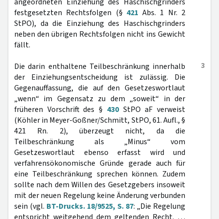
angeordneten Einziehung des Haschischgrinders
festgesetzten Rechtsfolgen (§
421
Abs. 1 Nr. 2
StPO), da die Einziehung des Haschischgrinders
neben den übrigen Rechtsfolgen nicht ins Gewicht
fällt.
3
Die darin enthaltene Teilbeschränkung innerhalb
der Einziehungsentscheidung ist zulässig. Die
Gegenauffassung, die auf den Gesetzeswortlaut
„wenn“ im Gegensatz zu dem „soweit“ in der
früheren Vorschrift des §
430
StPO aF verweist
(Köhler in Meyer-Goßner/Schmitt, StPO, 61. Aufl., §
421 Rn. 2), überzeugt nicht, da die
Teilbeschränkung als „Minus“ vom
Gesetzeswortlaut ebenso erfasst wird und
verfahrensökonomische Gründe gerade auch für
eine Teilbeschränkung sprechen können. Zudem
sollte nach dem Willen des Gesetzgebers insoweit
mit der neuen Regelung keine Änderung verbunden
sein (vgl.
BT-Drucks. 18/9525, S. 87
: „Die Regelung
entspricht weitgehend dem geltenden Recht. …