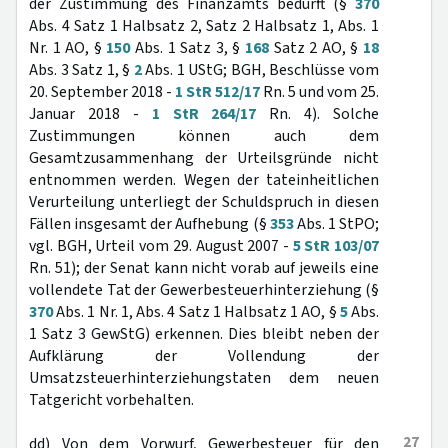
der Zustimmung des Finanzamts bedurft (§
370
Abs. 4 Satz 1 Halbsatz 2, Satz 2 Halbsatz 1, Abs. 1
Nr. 1 AO, §
150
Abs. 1 Satz 3, §
168
Satz 2 AO, §
18
Abs. 3 Satz 1, §
2
Abs. 1 UStG; BGH, Beschlüsse vom
20. September 2018 -
1 StR 512/17
Rn. 5 und vom 25.
Januar 2018 -
1 StR 264/17
Rn. 4). Solche
Zustimmungen können auch dem
Gesamtzusammenhang der Urteilsgründe nicht
entnommen werden. Wegen der tateinheitlichen
Verurteilung unterliegt der Schuldspruch in diesen
Fällen insgesamt der Aufhebung (§
353
Abs. 1 StPO;
vgl. BGH, Urteil vom 29. August 2007 -
5 StR 103/07
Rn. 51); der Senat kann nicht vorab auf jeweils eine
vollendete Tat der Gewerbesteuerhinterziehung (§
370
Abs. 1 Nr. 1, Abs. 4 Satz 1 Halbsatz 1 AO, §
5
Abs.
1 Satz 3 GewStG) erkennen. Dies bleibt neben der
Aufklärung der Vollendung der
Umsatzsteuerhinterziehungstaten dem neuen
Tatgericht vorbehalten.
27
dd) Von dem Vorwurf, Gewerbesteuer für den