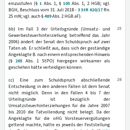
einzustufen (§
1
Abs. 1, §
105
Abs. 1, 2 HGB; vgl.
BGH, Beschluss vom 31. Juli 2018 -
3 StR 620/17
Rn.
25 mN; vgl. auch §
489
Abs. 2 HGB aF).
25
bb) Im Fall 3 der Urteilsgründe (Umsatz- und
Gewerbesteuerhinterziehung betreffend das Jahr
2006) ändert der Senat den Schuldspruch auf zwei
Taten ab. Er schließt aus, dass sich der geständige
Angeklagte B. nach einem entsprechenden Hinweis
(§
265
Abs. 1 StPO) hiergegen wirksamer als
geschehen hätte verteidigen können.
26
cc) Eine zum Schuldspruch abschließende
Entscheidung in den anderen Fällen ist dem Senat
nicht möglich. Denn in den Fällen 4 bis 7 der
Urteilsgründe ist bezüglich der
Umsatzsteuerhinterziehungen für die Jahre 2007
bis 2010 die Tatvollendung nicht belegt. Da der
Angeklagte für die oHG Vorsteuervergütungen
geltend machte, hätte es jeweils der Feststellung