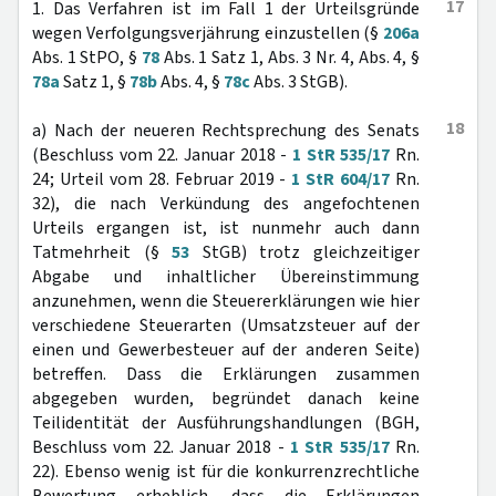
17
1. Das Verfahren ist im Fall 1 der Urteilsgründe
wegen Verfolgungsverjährung einzustellen (§
206a
Abs. 1 StPO, §
78
Abs. 1 Satz 1, Abs. 3 Nr. 4, Abs. 4, §
78a
Satz 1, §
78b
Abs. 4, §
78c
Abs. 3 StGB).
18
a) Nach der neueren Rechtsprechung des Senats
(Beschluss vom 22. Januar 2018 -
1 StR 535/17
Rn.
24; Urteil vom 28. Februar 2019 -
1 StR 604/17
Rn.
32), die nach Verkündung des angefochtenen
Urteils ergangen ist, ist nunmehr auch dann
Tatmehrheit (§
53
StGB) trotz gleichzeitiger
Abgabe und inhaltlicher Übereinstimmung
anzunehmen, wenn die Steuererklärungen wie hier
verschiedene Steuerarten (Umsatzsteuer auf der
einen und Gewerbesteuer auf der anderen Seite)
betreffen. Dass die Erklärungen zusammen
abgegeben wurden, begründet danach keine
Teilidentität der Ausführungshandlungen (BGH,
Beschluss vom 22. Januar 2018 -
1 StR 535/17
Rn.
22). Ebenso wenig ist für die konkurrenzrechtliche