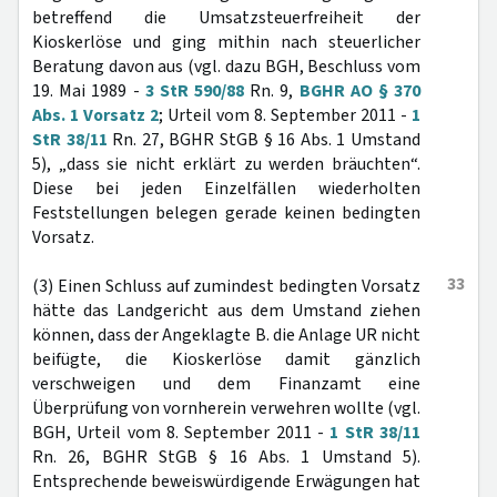
betreffend die Umsatzsteuerfreiheit der
Kioskerlöse und ging mithin nach steuerlicher
Beratung davon aus (vgl. dazu BGH, Beschluss vom
19. Mai 1989 -
3 StR 590/88
Rn. 9,
BGHR AO § 370
Abs. 1 Vorsatz 2
; Urteil vom 8. September 2011 -
1
StR 38/11
Rn. 27, BGHR StGB § 16 Abs. 1 Umstand
5), „dass sie nicht erklärt zu werden bräuchten“.
Diese bei jeden Einzelfällen wiederholten
Feststellungen belegen gerade keinen bedingten
Vorsatz.
33
(3) Einen Schluss auf zumindest bedingten Vorsatz
hätte das Landgericht aus dem Umstand ziehen
können, dass der Angeklagte B. die Anlage UR nicht
beifügte, die Kioskerlöse damit gänzlich
verschweigen und dem Finanzamt eine
Überprüfung von vornherein verwehren wollte (vgl.
BGH, Urteil vom 8. September 2011 -
1 StR 38/11
Rn. 26, BGHR StGB § 16 Abs. 1 Umstand 5).
Entsprechende beweiswürdigende Erwägungen hat