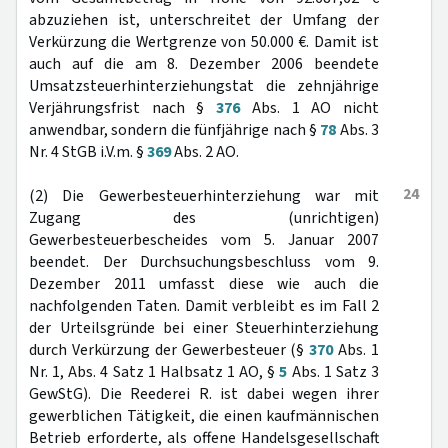
abzuziehen ist, unterschreitet der Umfang der
Verkürzung die Wertgrenze von 50.000 €. Damit ist
auch auf die am 8. Dezember 2006 beendete
Umsatzsteuerhinterziehungstat die zehnjährige
Verjährungsfrist nach §
376
Abs. 1 AO nicht
anwendbar, sondern die fünfjährige nach §
78
Abs. 3
Nr. 4 StGB i.V.m. §
369
Abs. 2 AO.
24
(2) Die Gewerbesteuerhinterziehung war mit
Zugang des (unrichtigen)
Gewerbesteuerbescheides vom 5. Januar 2007
beendet. Der Durchsuchungsbeschluss vom 9.
Dezember 2011 umfasst diese wie auch die
nachfolgenden Taten. Damit verbleibt es im Fall 2
der Urteilsgründe bei einer Steuerhinterziehung
durch Verkürzung der Gewerbesteuer (§
370
Abs. 1
Nr. 1, Abs. 4 Satz 1 Halbsatz 1 AO, §
5
Abs. 1 Satz 3
GewStG). Die Reederei R. ist dabei wegen ihrer
gewerblichen Tätigkeit, die einen kaufmännischen
Betrieb erforderte, als offene Handelsgesellschaft