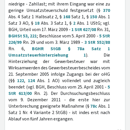
niedrige - Zahllast; mit ihrem Eingang war eine zu
geringe Umsatzsteuerschuld festgesetzt (§
370
Abs. 4 Satz 1 Halbsatz 2, §
168
Satz 1, §
150
Abs. 1
Satz 3 AO, §
18
Abs. 3 Satz 1, §
2
Abs. 1 UStG; vgl.
BGH, Urteil vom 17. März 2009 -
1 StR 627/08
Rn. 31,
BGHSt 53, 221
; Beschlüsse vom 5. April 2000 -
5 StR
226/99
Rn. 29 und vom 3. März 1989 -
3 StR 552/88
Rn. 6,
BGHR StGB § 78a Satz 1
Umsatzsteuerhinterziehung 1
). Die
Hinterziehung der Gewerbesteuer war mit
Wirksamwerden des Gewerbesteuerbescheides vom
21. September 2005 infolge Zugangs bei der oHG
(§§
122
,
124
Abs. 1 AO) vollendet und zugleich
beendet (vgl. BGH, Beschluss vom 25. April 2001 -
5
StR 613/00
Rn. 2). Der Durchsuchungsbeschluss
vom 9. Dezember 2011 - die erste hier zur
Unterbrechung geeignete Maßnahme (§
78c
Abs. 1
Satz 1 Nr. 4 Variante 2 StGB) - ist indes erst nach
Ablauf von fünf Jahren ergangen.