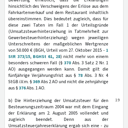
Bewertung erheblich, dass die Erklärungen
hinsichtlich des Verschweigens der Erlöse aus dem
Fahrkartenverkauf und dem Restaurant inhaltlich
übereinstimmen. Dies bedeutet zugleich, dass für
diese zwei Taten im Fall 1 der Urteilsgründe
(Umsatzsteuerhinterziehung in Tatmehrheit zur
Gewerbesteuerhinterziehung) wegen jeweiligen
Unterschreitens der maßgeblichen Wertgrenze
von 50.000 € (BGH, Urteil vom 27. Oktober 2015 -
1
StR 373/15
,
BGHSt 61, 28
) nicht mehr von einem
besonders schweren Fall (§
370
Abs. 3 Satz 2 Nr. 1
AO) ausgegangen werden kann. Damit gilt die
fünfjährige Verjährungsfrist aus §
78
Abs. 3 Nr. 4
StGB i.V.m. §
369
Abs 2 AO und nicht die zehnjährige
aus §
376
Abs. 1 AO.
19
b) Die Hinterziehung der Umsatzsteuer für den
Besteuerungszeitraum 2004 war mit dem Eingang
der Erklärung am 2. August 2005 vollendet und
zugleich beendet. Denn aus der
Umsatzsteuerjahreserklärung ergab sich eine - zu