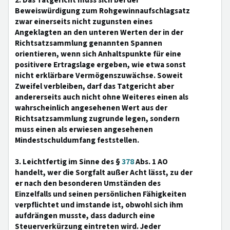
2. Das Tatgericht muss sich bei der
Beweiswürdigung zum Rohgewinnaufschlagsatz
zwar einerseits nicht zugunsten eines
Angeklagten an den unteren Werten der in der
Richtsatzsammlung genannten Spannen
orientieren, wenn sich Anhaltspunkte für eine
positivere Ertragslage ergeben, wie etwa sonst
nicht erklärbare Vermögenszuwächse. Soweit
Zweifel verbleiben, darf das Tatgericht aber
andererseits auch nicht ohne Weiteres einen als
wahrscheinlich angesehenen Wert aus der
Richtsatzsammlung zugrunde legen, sondern
muss einen als erwiesen angesehenen
Mindestschuldumfang feststellen.
3. Leichtfertig im Sinne des §
378
Abs. 1 AO
handelt, wer die Sorgfalt außer Acht lässt, zu der
er nach den besonderen Umständen des
Einzelfalls und seinen persönlichen Fähigkeiten
verpflichtet und imstande ist, obwohl sich ihm
aufdrängen musste, dass dadurch eine
Steuerverkürzung eintreten wird. Jeder