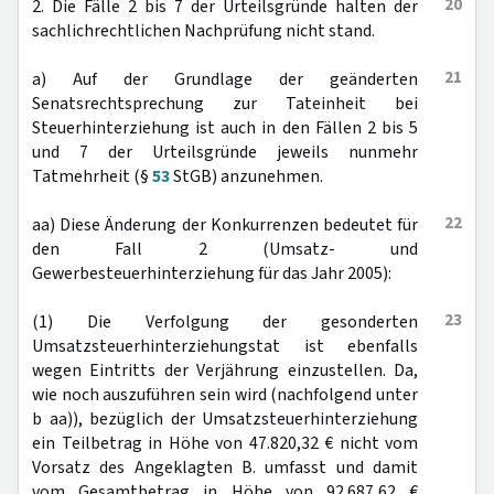
20
2. Die Fälle 2 bis 7 der Urteilsgründe halten der
sachlichrechtlichen Nachprüfung nicht stand.
21
a) Auf der Grundlage der geänderten
Senatsrechtsprechung zur Tateinheit bei
Steuerhinterziehung ist auch in den Fällen 2 bis 5
und 7 der Urteilsgründe jeweils nunmehr
Tatmehrheit (§
53
StGB) anzunehmen.
22
aa) Diese Änderung der Konkurrenzen bedeutet für
den Fall 2 (Umsatz- und
Gewerbesteuerhinterziehung für das Jahr 2005):
23
(1) Die Verfolgung der gesonderten
Umsatzsteuerhinterziehungstat ist ebenfalls
wegen Eintritts der Verjährung einzustellen. Da,
wie noch auszuführen sein wird (nachfolgend unter
b aa)), bezüglich der Umsatzsteuerhinterziehung
ein Teilbetrag in Höhe von 47.820,32 € nicht vom
Vorsatz des Angeklagten B. umfasst und damit
vom Gesamtbetrag in Höhe von 92.687,62 €