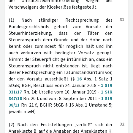
der Umsatzsteuerhinterziehung wegen des
Verschweigens der Kioskerlöse festgestellt.
31
(1) Nach ständiger Rechtsprechung des
Bundesgerichtshofs gehört zum Vorsatz der
Steuerhinterziehung, dass der Täter den
Steueranspruch dem Grunde und der Höhe nach
kennt oder zumindest für möglich hält und ihn
auch verkürzen will; bedingter Vorsatz genügt.
Nimmt der Steuerpflichtige irrtümlich an, dass ein
Steueranspruch nicht entstanden ist, liegt nach
dieser Rechtsprechung ein Tatumstandsirrtum vor,
der den Vorsatz ausschließt (§
16
Abs. 1 Satz 1
StGB; BGH, Beschluss vom 24. Januar 2018 -
1 StR
331/17
Rn. 14; Urteile vom 10. Januar 2019 -
1 StR
347/18
Rn. 20 f. und vom 8. September 2011 -
1 StR
38/11
Rn. 21 f., BGHR StGB § 16 Abs. 1 Umstand 5;
jeweils mwN).
32
(2) Nach den Feststellungen „verließ“ sich der
Angeklagte B. auf die Angaben des Angeklagten H.