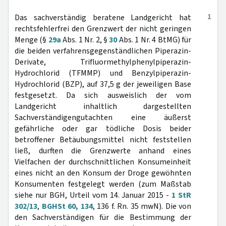
1
Das sachverständig beratene Landgericht hat
rechtsfehlerfrei den Grenzwert der nicht geringen
Menge (§
29a
Abs. 1 Nr. 2, §
30
Abs. 1 Nr. 4 BtMG) für
die beiden verfahrensgegenständlichen Piperazin-
Derivate, Trifluormethylphenylpiperazin-
Hydrochlorid (TFMMP) und Benzylpiperazin-
Hydrochlorid (BZP), auf 37,5 g der jeweiligen Base
festgesetzt. Da sich ausweislich der vom
Landgericht inhaltlich dargestellten
Sachverständigengutachten eine äußerst
gefährliche oder gar tödliche Dosis beider
betroffener Betäubungsmittel nicht feststellen
ließ, durften die Grenzwerte anhand eines
Vielfachen der durchschnittlichen Konsumeinheit
eines nicht an den Konsum der Droge gewöhnten
Konsumenten festgelegt werden (zum Maßstab
siehe nur BGH, Urteil vom 14. Januar 2015 -
1 StR
302/13
,
BGHSt 60, 134
, 136 f. Rn. 35 mwN). Die von
den Sachverständigen für die Bestimmung der